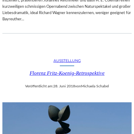
inszeniert, präsentieren Johannes Reithmeier und Basil H. E. Coleman einen
kurzweiligen schmissigen Opernabend zwischen Naturspektakel und großer
Liebesdramatik, ideal Richard Wagner kennenzulernen, weniger geeignet für
Bayreuther…
AUSSTELLUNG
Florenz Fritz-Koenig-Retrospektive
Veröffentlicht am:
28. Juni 2018
von
Michaela Schabel