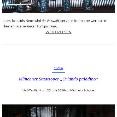
N
I
C
H
Jedes Jahr aufs Neue wird die Auswahl der zehn bemerkenswertesten
T
Theaterinszenierungen für Spannung…
W
:
WEITERLESEN
E
B
R
E
D
R
E
L
N
I
“
N
OPER
–
„
Münchner Staatsoper „Orlando paladino“
6
2
Veröffentlicht am:
25. Juli 2018
von
Michaela Schabel
.
T
H
E
A