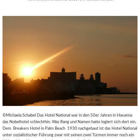
©Michaela Schabel Das Hotel National war in den 50er Jahren in Havanna
das Nobelhotel schlechthin. Was Rang und Namen hatte logiert sich dort ein.
Dem Breakers Hotel in Palm Beach 1930 nachgebaut ist das Hotel National
unter sozialistischer Führung zwar mit seinen zwei Türmen immer noch ein