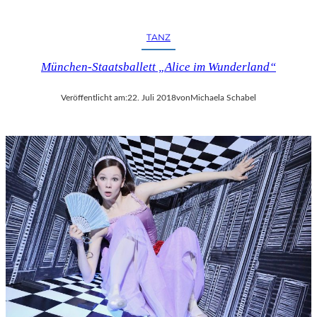
R
F
E
TANZ
S
T
München-Staatsballett „Alice im Wunderland“
S
P
Veröffentlicht am:
22. Juli 2018
von
Michaela Schabel
I
E
L
E