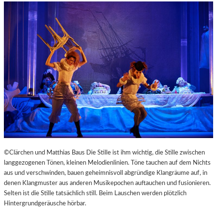
©Clärchen und Matthias Baus Die Stille ist ihm wichtig, die Stille zwischen
langgezogenen Tönen, kleinen Melodienlinien. Töne tauchen auf dem Nichts
aus und verschwinden, bauen geheimnisvoll abgründige Klangräume auf, in
denen Klangmuster aus anderen Musikepochen auftauchen und fusionieren.
Selten ist die Stille tatsächlich still. Beim Lauschen werden plötzlich
Hintergrundgeräusche hörbar.