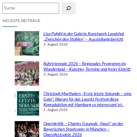
S
u
c
NEUESTE BEITRÄGE
h
e
Lisa Pufahl in der Galerie Kunstwerk Landshut
n
„Zwischen den Stühlen“ – Ausstellungsbericht
5. August 2026
Ruhrtriennale 2026 – Regionales Programm im
Wunderland – Künstler, Termine und freier Eintritt
3. August 2026
Christoph Marthalers „Erste letzte Sekunde – eine
Gala“: Warum für das Lausitz Festival diese
Koproduktion mit Hamburg so interessant ist.
1. August 2026
Opernkritik – Charles Gounods „Faust“ an der
Bayerischen Staatsoper in München –
Opernfestspiele 2026