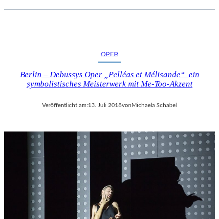
OPER
Berlin – Debussys Oper „Pelléas et Mélisande“ ein
symbolistisches Meisterwerk mit Me-Too-Akzent
Veröffentlicht am:
13. Juli 2018
von
Michaela Schabel