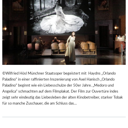
T
E
R
T
R
E
F
F
E
N
“
D
©Wilfried Hösl Münchner Staatsoper begeistert mit Haydns „Orlando
E
Paladino“ in einer raffinierten Inszenierung von Axel Hanisch „Orlando
R
Paladino“ beginnt wie ein Liebesschulze der 50er Jahre. „Medoro und
B
Angelica“ schmachten auf dem Filmplakat. Der Film zur Ouvertüre indes
E
zeigt sehr eindeutig das Liebesleben der alten Kinobetreiber, starker Tobak
R
für so manche Zuschauer, die am Schluss das…
L
I
N
E