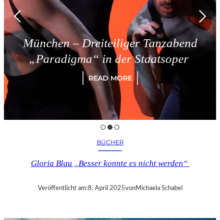
n – Dreiteiliger Tanzabend
Tri
digma“ in der Staatsoper
READ MORE
BÜCHER
Gloria Blau „Besser konnte es nicht werden“
Veröffentlicht am:
8. April 2025
von
Michaela Schabel