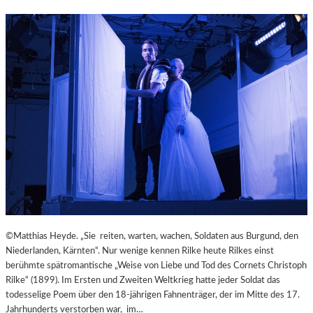
M
–
I
„
N
M
U
A
T
I
E
N
N
A
W
R
I
T
R
“
B
P
E
R
L
Ä
S
S
Ä
E
U
N
©Matthias Heyde. „Sie reiten, warten, wachen, Soldaten aus Burgund, den
L
T
Niederlanden, Kärnten“. Nur wenige kennen Rilke heute Rilkes einst
E
I
berühmte spätromantische „Weise von Liebe und Tod des Cornets Christoph
N
E
Rilke“ (1899). Im Ersten und Zweiten Weltkrieg hatte jeder Soldat das
T
R
todesselige Poem über den 18-jährigen Fahnenträger, der im Mitte des 17.
R
T
Jahrhunderts verstorben war, im…