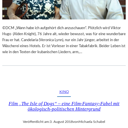
©DCM „Wann habe ich aufgehört dich anzuschauen“. Plötzlich wird Viktor
Hugo (Alden Knight), 76 Jahre alt, wieder bewusst, was für eine wunderbare
Frau er hat. Candelaria (Veronica Lynn), nur ein Jahr jünger, arbeitet in der
Wäscherei eines Hotels. Er ist Vorleser in einer Tabakfabrik. Beider Leben ist
wie in den Texten der kubanischen Liedern, arm,…
KINO
Film „The Isle of Dogs“ – eine Film-Fantasy-Fabel mit
ökologisch-politischen Hintergrund
Veröffentlicht am:
3. August 2018
von
Michaela Schabel