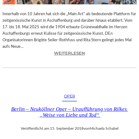
-
T
Innerhalb von 10 Jahren hat sich die „Main Art“ als bedeutende Plattform für
R
zeitgenössische Kunst in Aschaffenburg und darüber hinaus etabliert. Vom
A
17. bis 18. Mai 2025 wird die 1904 erbaute Grünewaldhalle im Herzen
I
Aschaffenburgs erneut Kulisse für zeitgenössische Kunst. DEn
N
Organisatorinnen Brigitte Seiler-Rothfuss und Rita Stern gelingt jedes Mal
I
aufs Neue…
N
:
WEITERLESEN
G
A
“
S
–
C
J
H
E
A
D
F
OPER
E
F
N
E
Berlin – Neuköllner Oper – Uraufführung von Rilkes
T
N
„Weise von Liebe und Tod“
A
B
G
U
Veröffentlicht am:
15. September 2018
von
Michaela Schabel
1
R
0
G