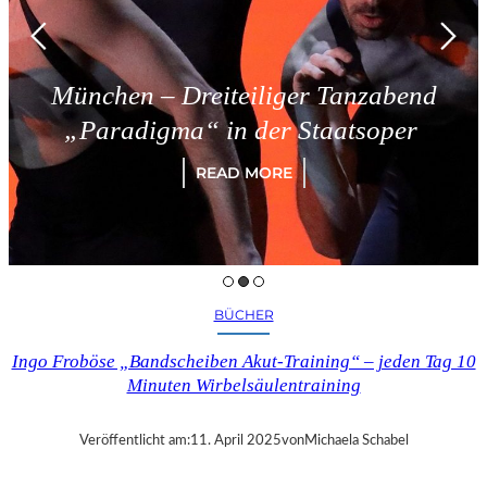
München – Dreiteiliger Tanzabend
„Paradigma“ in der Staatsoper
READ MORE
BÜCHER
Ingo Froböse „Bandscheiben Akut-Training“ – jeden Tag 10
Minuten Wirbelsäulentraining
Veröffentlicht am:
11. April 2025
von
Michaela Schabel