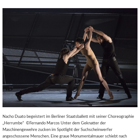
Nacho Duato begeistert im Berliner Staatsballett mit seiner Choreographie
„Herrumbe“ ©Fernando Marcos Unter dem Geknatter der
Maschinengewehre zucken im Spotlight der Suchscheinwerfer
angeschossene Menschen. Eine graue Monumentalmauer schiebt nach