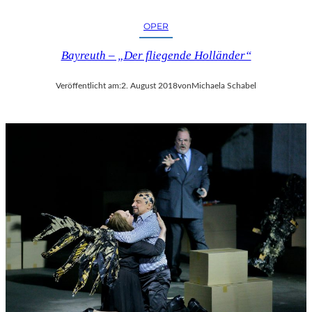
OPER
Bayreuth – „Der fliegende Holländer“
Veröffentlicht am:
2. August 2018
von
Michaela Schabel