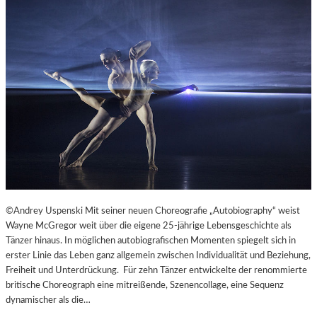
©Andrey Uspenski Mit seiner neuen Choreografie „Autobiography“ weist
Wayne McGregor weit über die eigene 25-jährige Lebensgeschichte als
Tänzer hinaus. In möglichen autobiografischen Momenten spiegelt sich in
erster Linie das Leben ganz allgemein zwischen Individualität und Beziehung,
Freiheit und Unterdrückung. Für zehn Tänzer entwickelte der renommierte
britische Choreograph eine mitreißende, Szenencollage, eine Sequenz
dynamischer als die…