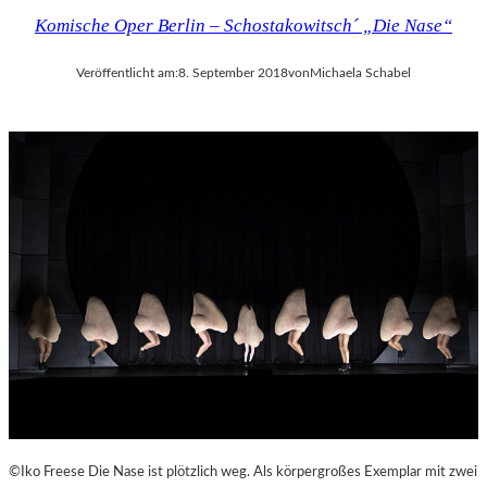
Komische Oper Berlin – Schostakowitsch´ „Die Nase“
Veröffentlicht am:
8. September 2018
von
Michaela Schabel
©Iko Freese Die Nase ist plötzlich weg. Als körpergroßes Exemplar mit zwei