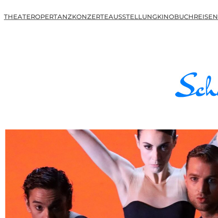
THEATER
OPER
TANZ
KONZERTE
AUSSTELLUNG
KINO
BUCH
REISEN