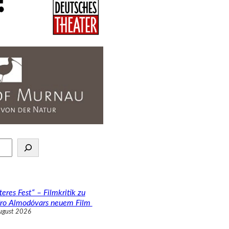
teres Fest“ – Filmkritik zu
ro Almodóvars neuem Film
ugust 2026