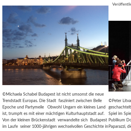
I
M
Veröffentli
N
A
S
S
Z
K
E
Ö
N
C
I
K
E
S
R
A
T
G
Z
I
U
T
R
A
E
T
R
I
©Michaela Schabel Budapest ist nicht umsonst die neue
Ö
O
©Peter Litva
Trendstadt Europas. Die Stadt fasziniert zwischen Belle
F
N
geschachtel
Epoche und Partymeile Obwohl Ungarn ein kleines Land
F
S
Spiel im Spi
ist, trumpft es mit einer mächtigen Kulturhauptstadt auf.
N
S
Publikum Don
Von der kleinen Brückenstadt verwandelte sich Budapest
U
T
Paparazzi, d
im Laufe seiner 1000-jährigen wechselvollen Geschichte in
N
Ü