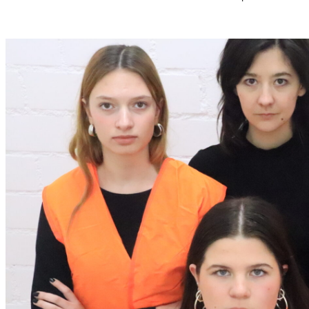
S
T
M
U
S
S
O
R
G
S
K
I
S
„
C
H
O
W
A
N