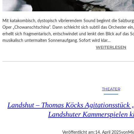
Mit katakombisch, dystopisch vibrierendem Sound beginnt die Salzburg
Oper „Chowanschtschina“. Dann schleicht sich subtil das Orchester ein
erhellt sich fragmentarisch, entschwindet und lenkt den Blick auf das 
musikalisch untermalten Sonnenaufgang. Sofort wird klar…
:
WEITERLESEN
S
A
L
Z
B
U
THEATER
R
G
Landshut – Thomas Köcks Agitationsstück „u
–
M
Landshuter Kammerspielen kl
O
D
E
Veröffentlicht am:
14. April 2025
von
Mic