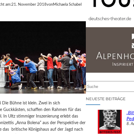
cht am:
21. November 2018
von
Michaela Schabel
S
u
c
NEUESTE BEITRÄGE
i Die Bühne ist klein. Zwei in sich
h
te Guckkästen, schaffen den Rahmen für das
e
„Bit
el. In Ultz stimmiger Inszenierung erlebt das
n
Ped
izettis „Anna Bolena“ aus der Perspektive der
8. A
ie das britische Königshaus auf der Jagd nach