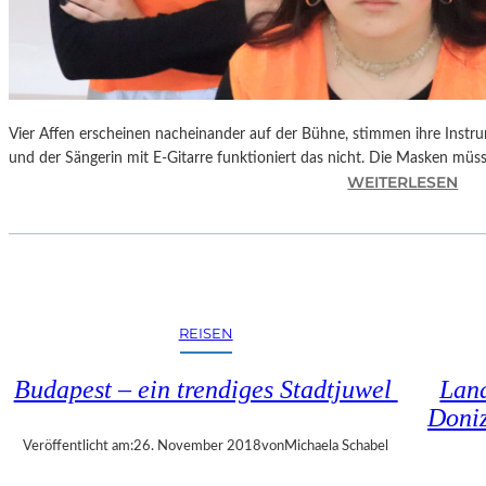
S
C
H
T
S
C
Vier Affen erscheinen nacheinander auf der Bühne, stimmen ihre Instr
H
und der Sängerin mit E-Gitarre funktioniert das nicht. Die Masken mü
I
:
WEITERLESEN
N
L
A
A
“
N
–
D
S
S
P
H
REISEN
A
U
N
T
Budapest – ein trendiges Stadtjuwel
Land
N
–
Doniz
E
T
N
H
Veröffentlicht am:
26. November 2018
von
Michaela Schabel
D
O