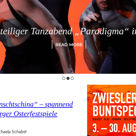
eiliger Tanzabend „Paradigma“ in
READ MORE
nschtschina“ – spannend
rger Osterfestspiele
haela Schabel