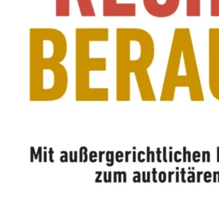
M
E
N
T
E
L
L
E
R
F
I
L
M
M
I
T
B
I
R
G
I