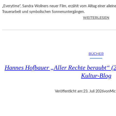
„Everytime“, Sandra Wollners neuer Film, erzählt vom Alltag einer allei
Trauerarbeit und symbolischen Sonnenuntergängen.
:
WEITERLESEN
„
E
V
E
R
Y
BÜCHER
T
I
Hannes Hofbauer „Aller Rechte beraubt“ (2
M
E
Kultur-Blog
“
–
S
Veröffentlicht am:
23. Juli 2026
von
Mic
A
N
D
R