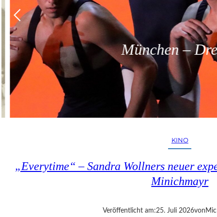
München – Dreit
KINO
„Everytime“ – Sandra Wollners neuer exper
Minichmayr
Veröffentlicht am:
25. Juli 2026
von
Mic