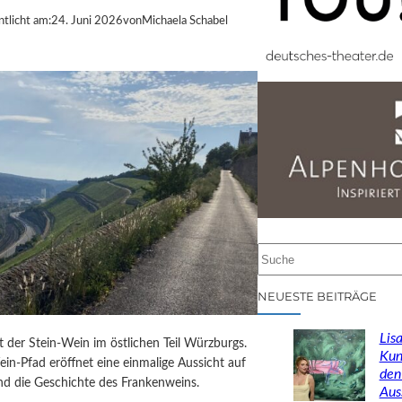
ntlicht am:
24. Juni 2026
von
Michaela Schabel
S
u
c
NEUESTE BEITRÄGE
h
e
Lisa
st der Stein-Wein im östlichen Teil Würzburgs.
n
Kun
in-Pfad eröffnet eine einmalige Aussicht auf
den
d die Geschichte des Frankenweins.
Aus