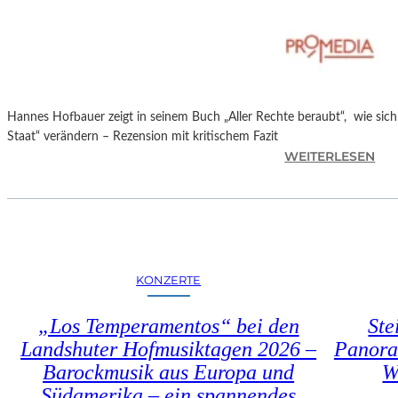
T
M
I
N
I
C
Hannes Hofbauer zeigt in seinem Buch „Aller Rechte beraubt“, wie sic
H
Staat“ verändern – Rezension mit kritischem Fazit
M
:
WEITERLESEN
A
H
Y
A
R
N
N
E
S
KONZERTE
H
O
„Los Temperamentos“ bei den
Ste
F
Landshuter Hofmusiktagen 2026 –
Panora
B
Barockmusik aus Europa und
W
A
U
Südamerika – ein spannendes