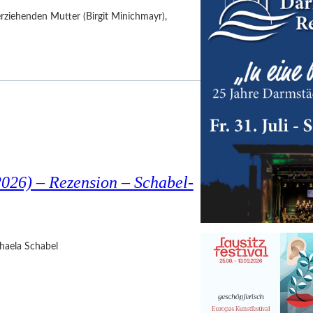
nerziehenden Mutter (Birgit Minichmayr),
026) – Rezension – Schabel-
haela Schabel