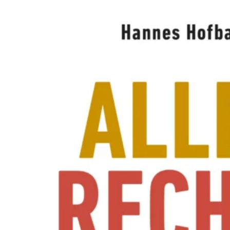
A
W
O
L
L
N
E
R
S
N
E
U
E
R
E
X
P
E
R
I