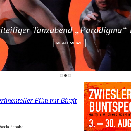
eiliger Tanzabend „Paradigma“ in
READ MORE
imenteller Film mit Birgit
haela Schabel