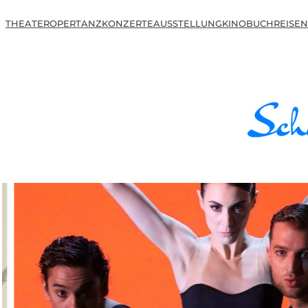
THEATER
OPER
TANZ
KONZERTE
AUSSTELLUNG
KINO
BUCH
REISEN