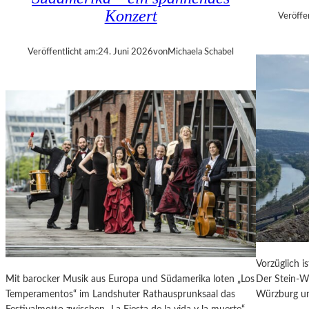
E
Konzert
Veröffe
R
„
Veröffentlicht am:
24. Juni 2026
von
Michaela Schabel
A
L
L
E
R
R
E
C
H
T
E
B
E
R
Vorzüglich i
A
Mit barocker Musik aus Europa und Südamerika loten „Los
Der Stein-We
U
Temperamentos“ im Landshuter Rathausprunksaal das
Würzburg un
B