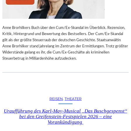
L
L
U
N
Anne Brorhilkers Buch über den Cum/Ex-Skandal im Überblick. Rezension,
G
Kritik, Hintergrund und Bewertung des Bestsellers. Der Cum/Ex-Skandal
S
gilt als der größte Steuerraub der deutschen Geschichte. Staatsanwältin
B
Anne Brorhilker stand jahrelang im Zentrum der Ermittlungen. Trotz größter
E
Widerstände gelang es ihr, die Cum/Ex-Geschäfte als kriminellen
R
Steuerbetrug in Milliardenhöhe aufzudecken.
I
C
H
T
V
O
N
REISEN
, 
THEATER
S
C
Uraufführung des Karl-May-Musical „Das Buschgespenst“
H
bei den Greifenstein-Festspielen 2026 – eine
A
Vorankündigung
B