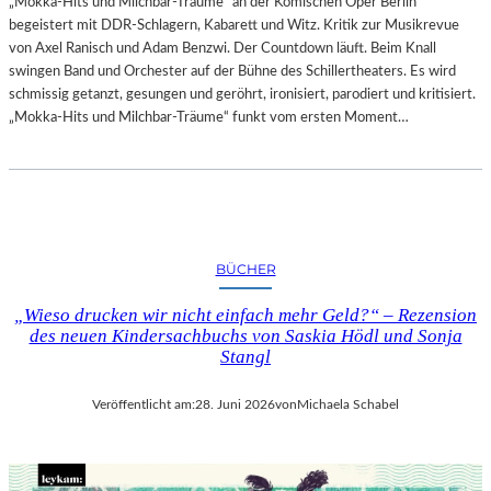
„Mokka-Hits und Milchbar-Träume“ an der Komischen Oper Berlin
begeistert mit DDR-Schlagern, Kabarett und Witz. Kritik zur Musikrevue
von Axel Ranisch und Adam Benzwi. Der Countdown läuft. Beim Knall
swingen Band und Orchester auf der Bühne des Schillertheaters. Es wird
schmissig getanzt, gesungen und geröhrt, ironisiert, parodiert und kritisiert.
„Mokka-Hits und Milchbar-Träume“ funkt vom ersten Moment…
BÜCHER
„Wieso drucken wir nicht einfach mehr Geld?“ – Rezension
des neuen Kindersachbuchs von Saskia Hödl und Sonja
Stangl
Veröffentlicht am:
28. Juni 2026
von
Michaela Schabel