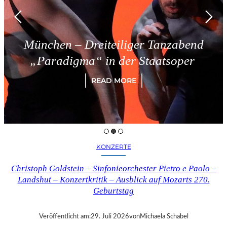
reiteiliger Tanzabend
Triest –
a“ in der Staatsoper
READ MORE
KONZERTE
Christoph Goldstein – Sinfonieorchester Pietro e Paolo –
Landshut – Konzertkritik – Ausblick auf Mozarts 270.
Geburtstag
Veröffentlicht am:
29. Juli 2026
von
Michaela Schabel