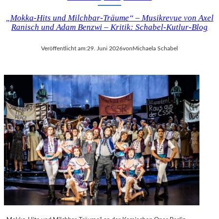
„Mokka-Hits und Milchbar-Träume“ – Musikrevue von Axel
Ranisch und Adam Benzwi – Kritik: Schabel-Kutlur-Blog
Veröffentlicht am:
29. Juni 2026
von
Michaela Schabel