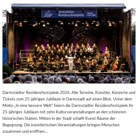
Darmstädter Residenzfestspiele 2026: Alle Termine, Künstler, Konzerte und
Tickets zum 25-jährigen Jubiläum in Darmstadt auf einen Blick. Unter dem
Motto „In eine bessere Welt“ feiern die Darmstädter Residenzfestspiele ihr
25-jähriges Jubiläum mit zehn Kulturveranstaltungen an den schönsten
historischen Stätten. Mitten in der Stadt schafft Kunst Räume der
Begegnung. Die künstlerischen Veranstaltungen bringen Menschen
zusammen und eröffnen…