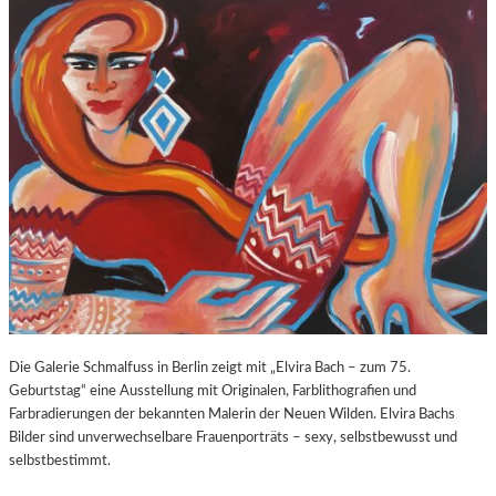
O
E
Z
E
A
X
R
P
T
O
S
S
2
U
7
R
0
E
.
“
G
I
E
N
B
D
U
E
R
R
T
K
Die Galerie Schmalfuss in Berlin zeigt mit „Elvira Bach – zum 75.
S
O
Geburtstag“ eine Ausstellung mit Originalen, Farblithografien und
T
R
Farbradierungen der bekannten Malerin der Neuen Wilden. Elvira Bachs
A
N
Bilder sind unverwechselbare Frauenporträts – sexy, selbstbewusst und
G
F
selbstbestimmt.
E
L