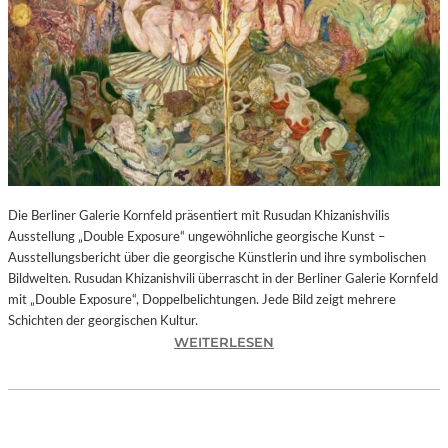
I
N
F
O
N
I
E
O
R
C
H
Die Berliner Galerie Kornfeld präsentiert mit Rusudan Khizanishvilis
E
Ausstellung „Double Exposure“ ungewöhnliche georgische Kunst –
S
Ausstellungsbericht über die georgische Künstlerin und ihre symbolischen
T
Bildwelten. Rusudan Khizanishvili überrascht in der Berliner Galerie Kornfeld
E
mit „Double Exposure“, Doppelbelichtungen. Jede Bild zeigt mehrere
R
Schichten der georgischen Kultur.
P
:
WEITERLESEN
I
R
E
U
T
S
R
U
O
D