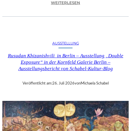
:
WEITERLESEN
C
H
R
I
S
T
AUSSTELLUNG
O
P
Rusudan Khizanishvili in Berlin – Ausstellung „Double
H
Exposure“ in der Kornfeld Galerie Berlin –
G
Ausstellungsbericht von Schabel-Kultur-Blog
O
L
D
Veröffentlicht am:
26. Juli 2026
von
Michaela Schabel
S
T
E
I
N
–
S