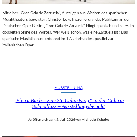
R
L
T
I
Mit einer „Gran Gala de Zarzuela“, Auszügen aus Werken des spanischen
K
N
Musiktheaters begeistert Christof Loys Inszenierung das Publikum an der
R
–
Deutschen Oper Berlin. „Gran Gala de Zarzuela“ klingt spanisch und ist es im
I
A
doppelten Sinne des Wortes. Wer weiß schon, was eine Zarzuela ist? Das
T
U
spanische Musiktheater entstand im 17. Jahrhundert parallel zur
I
S
italienischen Oper.…
K
S
–
T
A
E
U
L
S
L
B
U
L
N
AUSSTELLUNG
I
G
C
„Elvira Bach – zum 75. Geburtstag“ in der Galerie
„
K
Schmalfuss – Ausstellungsbericht
D
A
O
U
U
Veröffentlicht am:
5. Juli 2026
von
Michaela Schabel
F
B
M
L