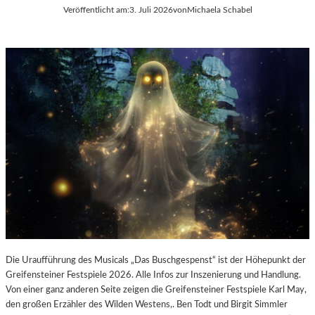
E
Veröffentlicht am:
3. Juli 2026
von
Michaela Schabel
L
-
K
U
L
T
U
R
-
B
L
O
G
Die Uraufführung des Musicals „Das Buschgespenst“ ist der Höhepunkt der
Greifensteiner Festspiele 2026. Alle Infos zur Inszenierung und Handlung.
Von einer ganz anderen Seite zeigen die Greifensteiner Festspiele Karl May,
den großen Erzähler des Wilden Westens,. Ben Todt und Birgit Simmler