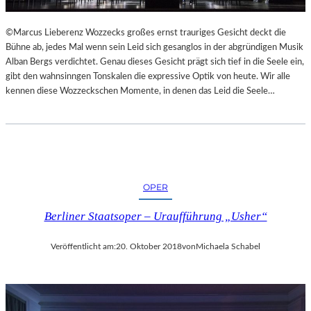
L
S
©Marcus Lieberenz Wozzecks großes ernst trauriges Gesicht deckt die
Ä
Bühne ab, jedes Mal wenn sein Leid sich gesanglos in der abgründigen Musik
U
Alban Bergs verdichtet. Genau dieses Gesicht prägt sich tief in die Seele ein,
L
gibt den wahnsinngen Tonskalen die expressive Optik von heute. Wir alle
E
kennen diese Wozzeckschen Momente, in denen das Leid die Seele…
N
T
R
A
I
N
OPER
I
N
Berliner Staatsoper – Uraufführung „Usher“
G
Veröffentlicht am:
20. Oktober 2018
von
Michaela Schabel