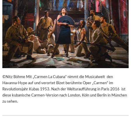
H
Ü
E
B
I
E
B
R
E
E
N
I
A
S
K
P
U
R
T
I
-
N
T
Z
©Nitz Böhme Mit „Carmen La Cubana“ nimmt die Musicalwelt den
R
E
Havanna-Hype auf und verortet Bizet berühmte Oper „Carmen“ im
A
S
Revolutionsjahr Kubas 1953. Nach der Welturaufführung in Paris 2016 ist
I
S
diese kubanische Carmen-Version nach London, Köln und Berlin in München
N
I
zu sehen.
I
N
N
N
G
E
“
N
–
I