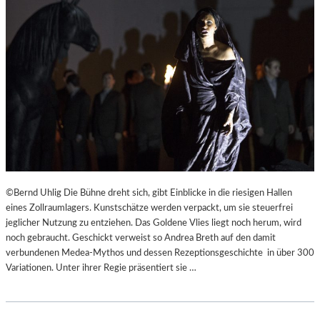
©Bernd Uhlig Die Bühne dreht sich, gibt Einblicke in die riesigen Hallen
eines Zollraumlagers. Kunstschätze werden verpackt, um sie steuerfrei
jeglicher Nutzung zu entziehen. Das Goldene Vlies liegt noch herum, wird
noch gebraucht. Geschickt verweist so Andrea Breth auf den damit
verbundenen Medea-Mythos und dessen Rezeptionsgeschichte in über 300
Variationen. Unter ihrer Regie präsentiert sie …