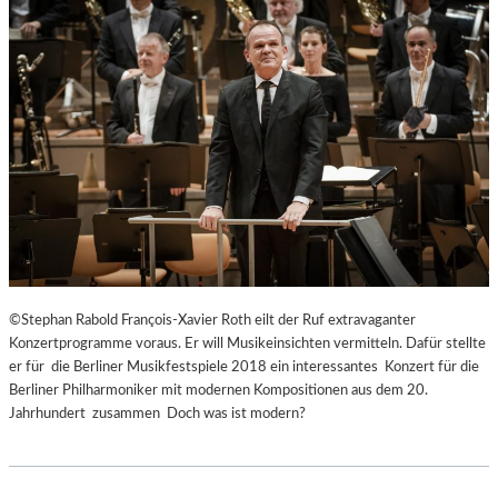
©Stephan Rabold François-Xavier Roth eilt der Ruf extravaganter
Konzertprogramme voraus. Er will Musikeinsichten vermitteln. Dafür stellte
er für die Berliner Musikfestspiele 2018 ein interessantes Konzert für die
Berliner Philharmoniker mit modernen Kompositionen aus dem 20.
Jahrhundert zusammen Doch was ist modern?