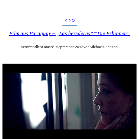
KINO
Film aus Paraquay – „Las herederas“/“Die Erbinnen“
Veröffentlicht am:
28. September 2018
von
Michaela Schabel