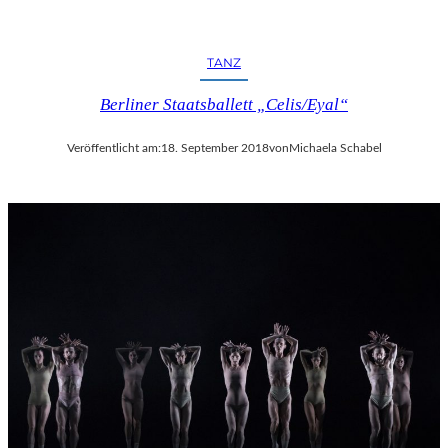
TANZ
Berliner Staatsballett „Celis/Eyal“
Veröffentlicht am:
18. September 2018
von
Michaela Schabel