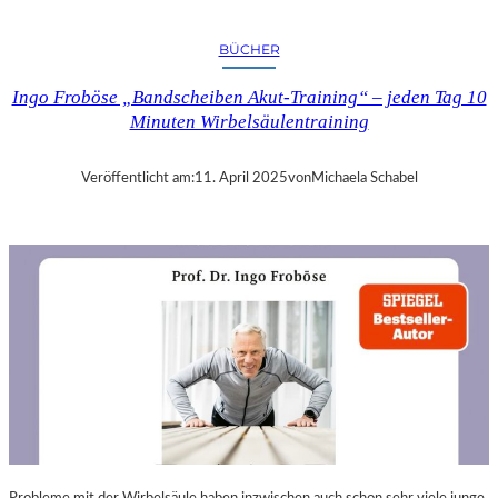
A
N
BÜCHER
D
R
Ingo Froböse „Bandscheiben Akut-Training“ – jeden Tag 10
A
Minuten Wirbelsäulentraining
S
E
L
Veröffentlicht am:
11. April 2025
von
Michaela Schabel
L
S
E
I
N
F
Ü
H
L
S
A
M
E