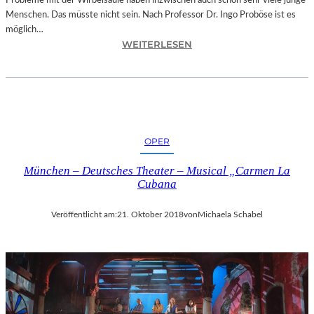
Probleme mit der Wirbelsäule haben inzwischen auch schon sehr viele junge
D
Menschen. Das müsste nicht sein. Nach Professor Dr. Ingo Proböse ist es
O
möglich…
K
:
WEITERLESEN
U
I
M
N
E
G
N
O
T
F
A
R
T
OPER
O
I
B
O
München – Deutsches Theater – Musical „Carmen La
Ö
N
Cubana
S
„
E
I
Veröffentlicht am:
21. Oktober 2018
von
Michaela Schabel
„
C
B
E
A
A
N
G
D
E
S
D
C
“