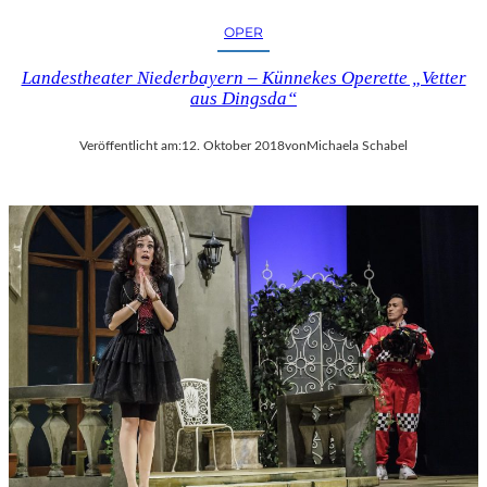
OPER
Landestheater Niederbayern – Künnekes Operette „Vetter
aus Dingsda“
Veröffentlicht am:
12. Oktober 2018
von
Michaela Schabel