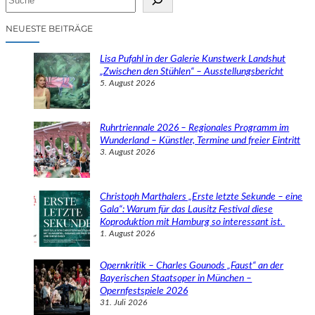
u
c
NEUESTE BEITRÄGE
h
e
Lisa Pufahl in der Galerie Kunstwerk Landshut
n
„Zwischen den Stühlen“ – Ausstellungsbericht
5. August 2026
Ruhrtriennale 2026 – Regionales Programm im
Wunderland – Künstler, Termine und freier Eintritt
3. August 2026
Christoph Marthalers „Erste letzte Sekunde – eine
Gala“: Warum für das Lausitz Festival diese
Koproduktion mit Hamburg so interessant ist.
1. August 2026
Opernkritik – Charles Gounods „Faust“ an der
Bayerischen Staatsoper in München –
Opernfestspiele 2026
31. Juli 2026