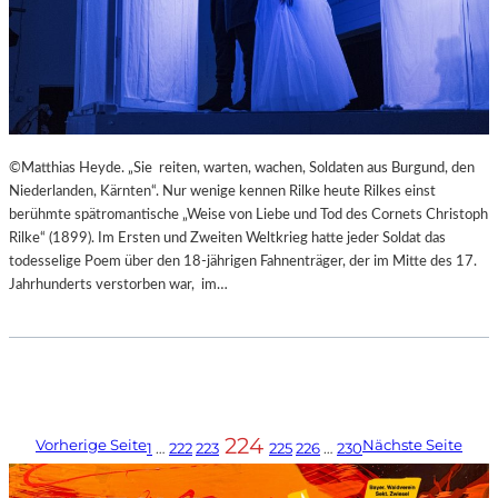
©Matthias Heyde. „Sie reiten, warten, wachen, Soldaten aus Burgund, den
Niederlanden, Kärnten“. Nur wenige kennen Rilke heute Rilkes einst
berühmte spätromantische „Weise von Liebe und Tod des Cornets Christoph
Rilke“ (1899). Im Ersten und Zweiten Weltkrieg hatte jeder Soldat das
todesselige Poem über den 18-jährigen Fahnenträger, der im Mitte des 17.
Jahrhunderts verstorben war, im…
224
Vorherige Seite
Nächste Seite
1
…
222
223
225
226
…
230