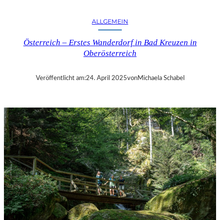
M
D
ALLGEMEIN
E
R
Österreich – Erstes Wanderdorf in Bad Kreuzen in
E
Oberösterreich
V
I
A
Veröffentlicht am:
24. April 2025
von
Michaela Schabel
N
K
O
S
D
O
K
U
M
E
N
T
A