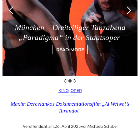
chen – Dreiteiliger Tanzabend
aradigma“ in der Staatsoper
READ MORE
KINO
, 
OPER
Maxim Dereviankos Dokumentationsfilm „Ai Weiwei’s
Turandot“
Veröffentlicht am:
26. April 2025
von
Michaela Schabel