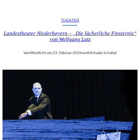
THEATER
Landestheater Niederbayern – „Die lächerliche Finsternis“
von Wolfgang Lutz
Veröffentlicht am:
23. Februar 2019
von
Michaela Schabel