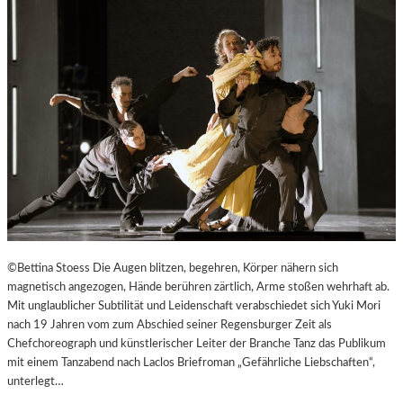
©Bettina Stoess Die Augen blitzen, begehren, Körper nähern sich
magnetisch angezogen, Hände berühren zärtlich, Arme stoßen wehrhaft ab.
Mit unglaublicher Subtilität und Leidenschaft verabschiedet sich Yuki Mori
nach 19 Jahren vom zum Abschied seiner Regensburger Zeit als
Chefchoreograph und künstlerischer Leiter der Branche Tanz das Publikum
mit einem Tanzabend nach Laclos Briefroman „Gefährliche Liebschaften“,
unterlegt…