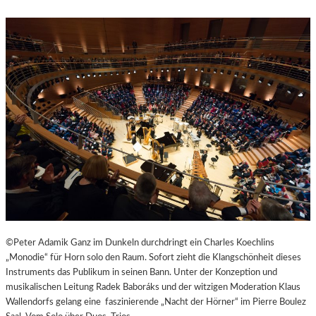
R
R
A
S
N
T
D
E
O
S
T
W
“
A
N
D
E
R
D
O
R
F
I
©Peter Adamik Ganz im Dunkeln durchdringt ein Charles Koechlins
N
„Monodie“ für Horn solo den Raum. Sofort zieht die Klangschönheit dieses
B
Instruments das Publikum in seinen Bann. Unter der Konzeption und
A
musikalischen Leitung Radek Baboráks und der witzigen Moderation Klaus
D
Wallendorfs gelang eine faszinierende „Nacht der Hörner“ im Pierre Boulez
K