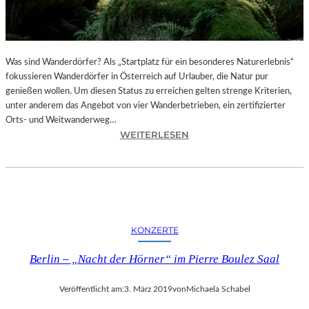
T
I
O
N
S
Was sind Wanderdörfer? Als „Startplatz für ein besonderes Naturerlebnis“
F
fokussieren Wanderdörfer in Österreich auf Urlauber, die Natur pur
I
genießen wollen. Um diesen Status zu erreichen gelten strenge Kriterien,
L
unter anderem das Angebot von vier Wanderbetrieben, ein zertifizierter
M
Orts- und Weitwanderweg…
„
:
WEITERLESEN
A
Ö
I
S
W
T
E
E
I
R
W
R
KONZERTE
E
E
I
I
Berlin – „Nacht der Hörner“ im Pierre Boulez Saal
’
C
S
H
Veröffentlicht am:
3. März 2019
von
Michaela Schabel
T
–
U
E