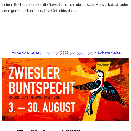
seinen Recherchen über die Sowjetunion die ukrainische Hungerkatastrophe
am eigenen Leib erlebte. Das Getreide, das…
218
Vorherige Seite
Nächste Seite
1
…
216
217
219
220
…
230