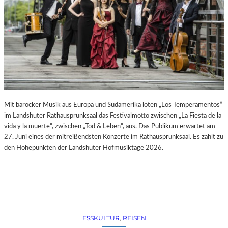
R
R
E
C
H
T
E
B
E
R
A
Mit barocker Musik aus Europa und Südamerika loten „Los Temperamentos“
U
im Landshuter Rathausprunksaal das Festivalmotto zwischen „La Fiesta de la
B
vida y la muerte“, zwischen „Tod & Leben“, aus. Das Publikum erwartet am
T
27. Juni eines der mitreißendsten Konzerte im Rathausprunksaal. Es zählt zu
“
den Höhepunkten der Landshuter Hofmusiktage 2026.
(
2
0
2
6
)
ESSKULTUR
, 
REISEN
–