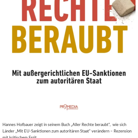
N
E
U
E
R
E
X
P
E
R
I
M
E
N
T
E
L
L
E
Hannes Hofbauer zeigt in seinem Buch „Aller Rechte beraubt“, wie sich
R
Länder „Mit EU-Sanktionen zum autoritären Staat“ verändern – Rezension
F
mit kritischem Fazit