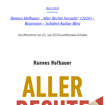
R
Y
BÜCHER
T
I
Hannes Hofbauer „Aller Rechte beraubt“ (2026) –
M
Rezension – Schabel-Kultur-Blog
E
“
–
Veröffentlicht am:
23. Juli 2026
von
Michaela Schabel
S
A
N
D
R
A
W
O
L
L
N
E
R
S