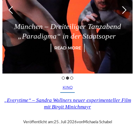
München – Dreiteiliger Tanzabend
„Paradigma“ in der Staatsoper
READ MORE
KINO
„Everytime“ – Sandra Wollners neuer experimenteller Film
mit Birgit Minichmayr
Veröffentlicht am:
25. Juli 2026
von
Michaela Schabel