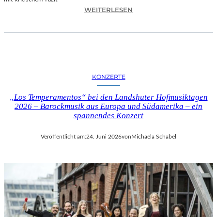
I
:
WEITERLESEN
L
H
M
A
M
N
I
N
T
E
B
S
I
KONZERTE
H
R
O
G
„Los Temperamentos“ bei den Landshuter Hofmusiktagen
F
I
2026 – Barockmusik aus Europa und Südamerika – ein
B
spannendes Konzert
T
A
M
U
I
Veröffentlicht am:
24. Juni 2026
von
Michaela Schabel
E
N
R
I
„
C
A
H
L
M
L
A
E
Y
R