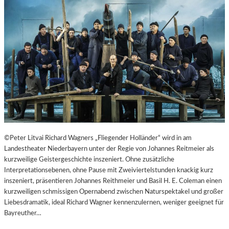
T
E
R
T
R
E
F
F
E
N
“
D
E
©Peter Litvai Richard Wagners „Fliegender Holländer“ wird in am
R
Landestheater Niederbayern unter der Regie von Johannes Reitmeier als
B
kurzweilige Geistergeschichte inszeniert. Ohne zusätzliche
E
Interpretationsebenen, ohne Pause mit Zweiviertelstunden knackig kurz
R
inszeniert, präsentieren Johannes Reithmeier und Basil H. E. Coleman einen
L
kurzweiligen schmissigen Opernabend zwischen Naturspektakel und großer
I
Liebesdramatik, ideal Richard Wagner kennenzulernen, weniger geeignet für
N
Bayreuther…
E