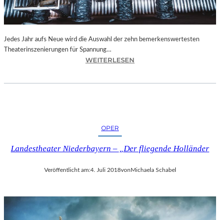
N
I
C
H
Jedes Jahr aufs Neue wird die Auswahl der zehn bemerkenswertesten
T
Theaterinszenierungen für Spannung…
W
:
WEITERLESEN
E
B
R
E
D
R
E
L
N
I
“
N
OPER
–
„
Landestheater Niederbayern – „Der fliegende Holländer
6
2
Veröffentlicht am:
4. Juli 2018
von
Michaela Schabel
.
T
H
E
A