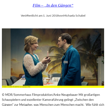
Film – „In den Gängen“
Veröffentlicht am:
1. Juni 2018
von
Michaela Schabel
© MDR/Sommerhaus Filmproduktion/Anke Neugebauer Mit großartigen
Schauspielern und exzellenter Kameraführung gelingt „Zwischen den
Gängen“ zur Metapher, was Menschen zum Menschen macht. Wie fühlt sich