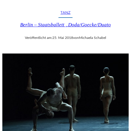
TANZ
Berlin – Staatsballett „Doda/Goecke/Duato
Veröffentlicht am:
25. Mai 2018
von
Michaela Schabel