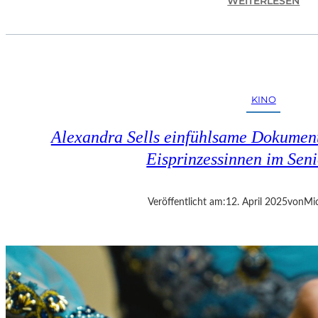
WEITERLESEN
L
A
N
D
S
H
KINO
U
T
Alexandra Sells einfühlsame Dokumen
–
R
Eisprinzessinnen im Seni
A
Y
B
Veröffentlicht am:
12. April 2025
von
Mic
R
A
D
B
U
R
Y