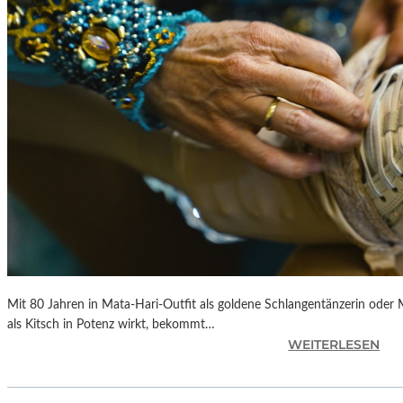
S
„
F
A
H
R
E
N
H
E
I
T
4
5
1
Mit 80 Jahren in Mata-Hari-Outfit als goldene Schlangentänzerin oder
“
als Kitsch in Potenz wirkt, bekommt…
–
:
WEITERLESEN
M
A
I
L
T