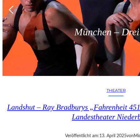
München – Dreit
THEATER
Landshut – Ray Bradburys „Fahrenheit 451“
Landestheater Nieder
Veröffentlicht am:
13. April 2025
von
Mic