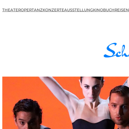
THEATER
OPER
TANZ
KONZERTE
AUSSTELLUNG
KINO
BUCH
REISEN