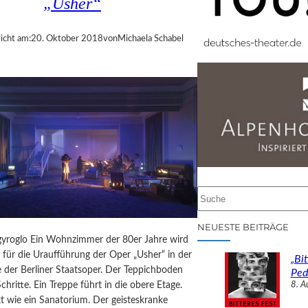
„Usher“
icht am:
20. Oktober 2018
von
Michaela Schabel
S
u
c
NEUESTE BEITRÄGE
h
yroglo Ein Wohnzimmer der 80er Jahre wird
e
 für die Uraufführung der Oper „Usher“ in der
„Bit
n
 der Berliner Staatsoper. Der Teppichboden
Ped
chritte. Ein Treppe führt in die obere Etage.
8. A
t wie ein Sanatorium. Der geisteskranke