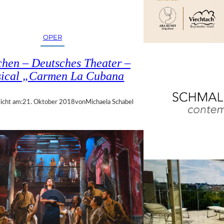
OPER
hen – Deutsches Theater –
ical „Carmen La Cubana
icht am:
21. Oktober 2018
von
Michaela Schabel