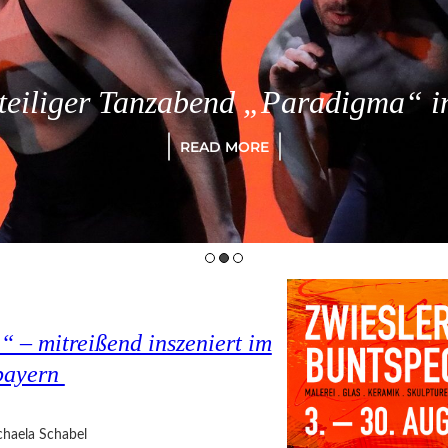
eiliger Tanzabend „Paradigma“ in
READ MORE
 – mitreißend inszeniert im
bayern
haela Schabel