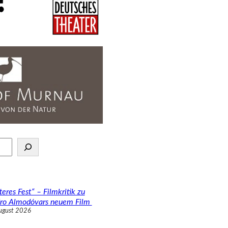
teres Fest“ – Filmkritik zu
ro Almodóvars neuem Film
ugust 2026