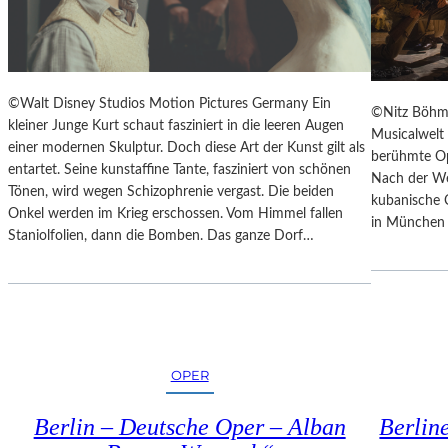
M
N
E
D
D
E
O
S
K
©Walt Disney Studios Motion Pictures Germany Ein
T
©Nitz Böhm
U
kleiner Junge Kurt schaut fasziniert in die leeren Augen
H
Musicalwelt
M
einer modernen Skulptur. Doch diese Art der Kunst gilt als
E
berühmte Op
E
entartet. Seine kunstaffine Tante, fasziniert von schönen
A
Nach der Wel
N
Tönen, wird wegen Schizophrenie vergast. Die beiden
T
kubanische 
T
Onkel werden im Krieg erschossen. Vom Himmel fallen
E
in München 
A
Staniolfolien, dann die Bomben. Das ganze Dorf…
R
T
N
I
I
O
E
N
D
„
E
I
R
OPER
C
B
E
A
Berlin – Deutsche Oper – Alban
Berlin
A
Y