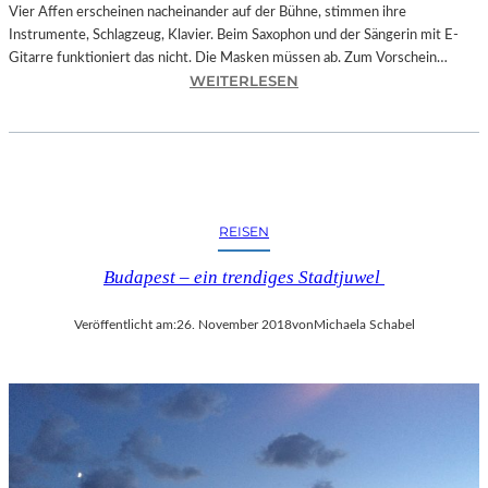
O
Vier Affen erscheinen nacheinander auf der Bühne, stimmen ihre
W
Instrumente, Schlagzeug, Klavier. Beim Saxophon und der Sängerin mit E-
A
Gitarre funktioniert das nicht. Die Masken müssen ab. Zum Vorschein…
N
:
WEITERLESEN
S
L
C
A
H
N
T
D
S
S
C
H
REISEN
H
U
I
T
Budapest – ein trendiges Stadtjuwel
N
–
A
T
Veröffentlicht am:
26. November 2018
von
Michaela Schabel
“
H
–
O
S
M
P
A
A
S
N
K
N
Ö