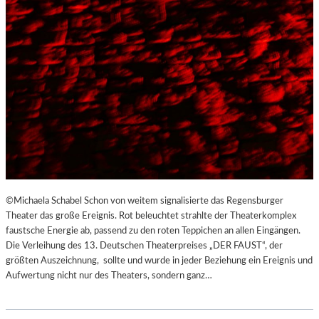
©Michaela Schabel Schon von weitem signalisierte das Regensburger
Theater das große Ereignis. Rot beleuchtet strahlte der Theaterkomplex
faustsche Energie ab, passend zu den roten Teppichen an allen Eingängen.
Die Verleihung des 13. Deutschen Theaterpreises „DER FAUST“, der
größten Auszeichnung, sollte und wurde in jeder Beziehung ein Ereignis und
Aufwertung nicht nur des Theaters, sondern ganz…