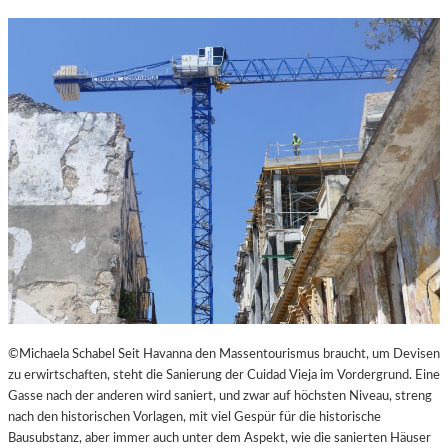
N
K
L
E
I
N
E
S
T
H
E
A
T
E
R
©Michaela Schabel Seit Havanna den Massentourismus braucht, um Devisen
zu erwirtschaften, steht die Sanierung der Cuidad Vieja im Vordergrund. Eine
Gasse nach der anderen wird saniert, und zwar auf höchsten Niveau, streng
nach den historischen Vorlagen, mit viel Gespür für die historische
Bausubstanz, aber immer auch unter dem Aspekt, wie die sanierten Häuser