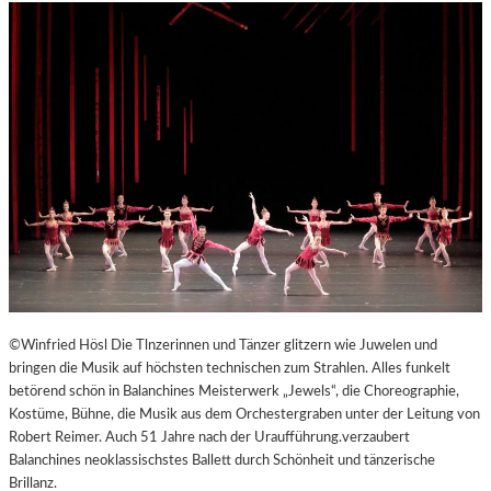
©Winfried Hösl Die Tlnzerinnen und Tänzer glitzern wie Juwelen und
bringen die Musik auf höchsten technischen zum Strahlen. Alles funkelt
betörend schön in Balanchines Meisterwerk „Jewels“, die Choreographie,
Kostüme, Bühne, die Musik aus dem Orchestergraben unter der Leitung von
Robert Reimer. Auch 51 Jahre nach der Uraufführung.verzaubert
Balanchines neoklassischstes Ballett durch Schönheit und tänzerische
Brillanz.