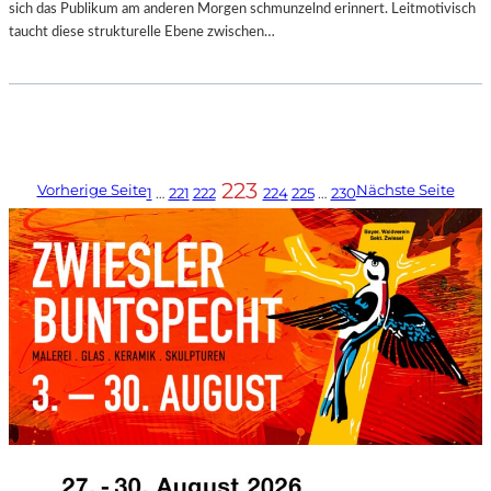
sich das Publikum am anderen Morgen schmunzelnd erinnert. Leitmotivisch
taucht diese strukturelle Ebene zwischen…
223
Vorherige Seite
Nächste Seite
1
…
221
222
224
225
…
230