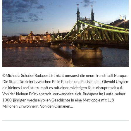
E
C
N
K
D
S
I
A
N
G
S
I
Z
T
E
A
N
T
I
I
E
O
R
N
T
S
©Michaela Schabel Budapest ist nicht umsonst die neue Trendstadt Europas.
Z
S
Die Stadt fasziniert zwischen Belle Epoche und Partymeile Obwohl Ungarn
U
T
ein kleines Land ist, trumpft es mit einer mächtigen Kulturhauptstadt auf.
R
Ü
Von der kleinen Brückenstadt verwandelte sich Budapest im Laufe seiner
E
C
1000-jährigen wechselvollen Geschichte in eine Metropole mit 1, 8
R
K
Millionen Einwohnern. Von den Osmanen…
Ö
„
F
U
F
N
N
D