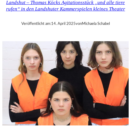
Landshut – Thomas Köcks Agitationsstück „und alle tiere
–
rufen“ in den Landshuter Kammerspielen kleines Theater
M
O
D
Veröffentlicht am:
14. April 2025
von
Michaela Schabel
E
S
T
M
U
S
S
O
R
G
S
K
I
S
„
C
H