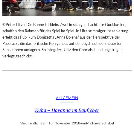
F
A
E
N
S
D
T
S
©Peter Litvai Die Bühne ist klein. Zwei in sich geschachtelte Guckkästen,
S
H
schaffen den Rahmen für das Spiel im Spiel. In Ultz stimmiger Inszenierung
P
U
erlebt das Publikum Donizettis „Anna Bolena“ aus der Perspektive der
I
T
Paparazzi, die das britische Königshaus auf der Jagd nach den neuesten
E
E
Sensationen umlagern. So integriert Ultz den Chor als Handlungsträger,
L
R
verlegt geschickt…
E
K
A
M
M
E
R
S
ALLGEMEIN
P
Kuba – Havanna im Baufieber
I
E
L
Veröffentlicht am:
18. November 2018
von
Michaela Schabel
E