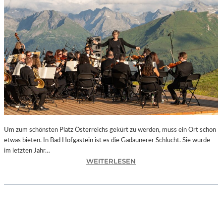
E
S
I
S
T
“
–
A
R
B
E
I
Um zum schönsten Platz Österreichs gekürt zu werden, muss ein Ort schon
T
etwas bieten. In Bad Hofgastein ist es die Gadaunerer Schlucht. Sie wurde
E
im letzten Jahr…
N
:
WEITERLESEN
V
Ö
O
S
N
T
N
E
E
R
U