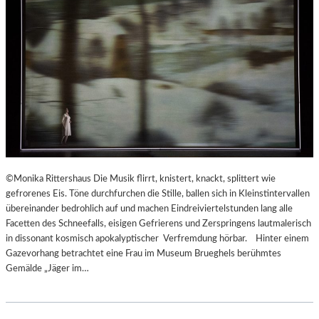
©Monika Rittershaus Die Musik flirrt, knistert, knackt, splittert wie
gefrorenes Eis. Töne durchfurchen die Stille, ballen sich in Kleinstintervallen
übereinander bedrohlich auf und machen Eindreiviertelstunden lang alle
Facetten des Schneefalls, eisigen Gefrierens und Zerspringens lautmalerisch
in dissonant kosmisch apokalyptischer Verfremdung hörbar. Hinter einem
Gazevorhang betrachtet eine Frau im Museum Brueghels berühmtes
Gemälde „Jäger im…