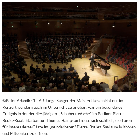
H
E
N
G
E
N
Ü
S
S
E
N
U
N
D
Y
©Peter Adamik CLEAR Junge Sänger der Meisterklasse nicht nur im
O
Konzert, sondern auch im Unterricht zu erleben, war ein besonderes
G
Ereignis in der der diesjährigen „Schubert-Woche“ im Berliner Pierre-
A
Boulez-Saal. Starbariton Thomas Hampson freute sich sichtlich, die Türen
I
für interessierte Gäste im „wunderbaren“ Pierre-Boulez-Saal zum Mithören
N
und Mitdenken zu öffnen.
D