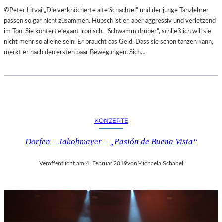
A
E
©Peter Litvai „Die verknöcherte alte Schachtel“ und der junge Tanzlehrer
L
T
passen so gar nicht zusammen. Hübsch ist er, aber aggressiv und verletzend
E
M
im Ton. Sie kontert elegant ironisch. „Schwamm drüber“, schließlich will sie
R
I
nicht mehr so alleine sein. Er braucht das Geld. Dass sie schon tanzen kann,
I
T
merkt er nach den ersten paar Bewegungen. Sich…
E
S
K
C
U
H
N
Ö
S
N
T
S
W
KONZERTE
T
E
E
R
Dorfen – Jakobmayer – „Pasión de Buena Vista“
M
K
O
Veröffentlicht am:
4. Februar 2019
von
Michaela Schabel
R
T
Ö
S
T
E