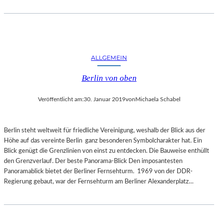
E
R
N
A
T
U
ALLGEMEIN
R
Berlin von oben
Veröffentlicht am:
30. Januar 2019
von
Michaela Schabel
Berlin steht weltweit für friedliche Vereinigung, weshalb der Blick aus der
Höhe auf das vereinte Berlin ganz besonderen Symbolcharakter hat. Ein
Blick genügt die Grenzlinien von einst zu entdecken. Die Bauweise enthüllt
den Grenzverlauf. Der beste Panorama-Blick Den imposantesten
Panoramablick bietet der Berliner Fernsehturm. 1969 von der DDR-
Regierung gebaut, war der Fernsehturm am Berliner Alexanderplatz…