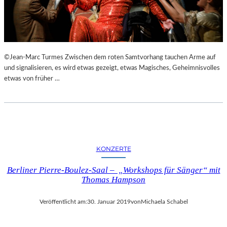
N
S
T
A
L
©Jean-Marc Turmes Zwischen dem roten Samtvorhang tauchen Arme auf
T
und signalisieren, es wird etwas gezeigt, etwas Magisches, Geheimnisvolles
U
etwas von früher …
N
G
E
N
,
L
U
KONZERTE
K
U
Berliner Pierre-Boulez-Saal – „Workshops für Sänger“ mit
L
Thomas Hampson
L
I
Veröffentlicht am:
30. Januar 2019
von
Michaela Schabel
S
C