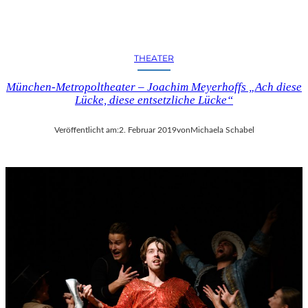
C
H
E
N
THEATER
K
U
München-Metropoltheater – Joachim Meyerhoffs „Ach diese
N
Lücke, diese entsetzliche Lücke“
S
T
-
Veröffentlicht am:
2. Februar 2019
von
Michaela Schabel
U
N
D
M
U
S
I
K
V
E
R
A