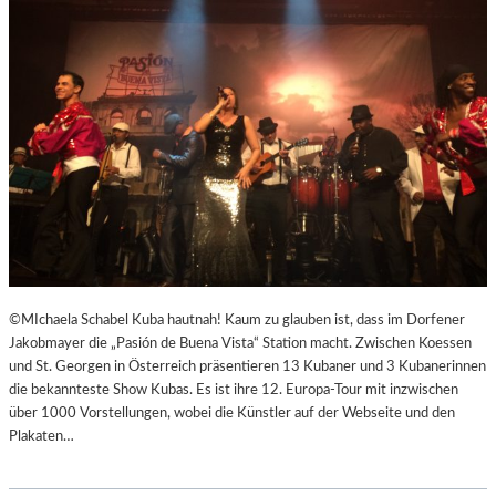
R
R
E
I
C
H
S
,
A
U
SS
E
R
O
©MIchaela Schabel Kuba hautnah! Kaum zu glauben ist, dass im Dorfener
R
Jakobmayer die „Pasión de Buena Vista“ Station macht. Zwischen Koessen
D
und St. Georgen in Österreich präsentieren 13 Kubaner und 3 Kubanerinnen
E
die bekannteste Show Kubas. Es ist ihre 12. Europa-Tour mit inzwischen
N
über 1000 Vorstellungen, wobei die Künstler auf der Webseite und den
T
Plakaten…
L
I