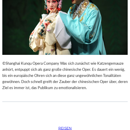
S
O
R
G
S
K
I
S
„
C
H
©Shanghai Kunqu Opera Company Was sich zunächst wie Katzengemauze
O
anhört, entpuppt sich als ganz große chinesische Oper. Es dauert ein wenig,
W
bis ein europäische Ohren sich an diese ganz ungewöhnlichen Tonalitäten
A
gewöhnen. Doch schnell greift der Zauber der chinesischen Oper über, deren
N
Ziel es immer ist, das Publikum zu emotionalisieren.
S
C
H
T
S
C
REISEN
H