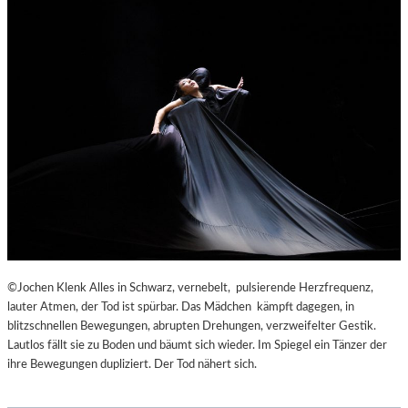
©Jochen Klenk Alles in Schwarz, vernebelt, pulsierende Herzfrequenz,
lauter Atmen, der Tod ist spürbar. Das Mädchen kämpft dagegen, in
blitzschnellen Bewegungen, abrupten Drehungen, verzweifelter Gestik.
Lautlos fällt sie zu Boden und bäumt sich wieder. Im Spiegel ein Tänzer der
ihre Bewegungen dupliziert. Der Tod nähert sich.