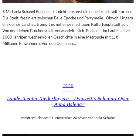
R
T
©Michaela Schabel Budapest ist nicht umsonst die neue Trendstadt Europas.
Z
Die Stadt fasziniert zwischen Belle Epoche und Partymeile Obwohl Ungarn
U
ein kleines Land ist, trumpft es mit einer mächtigen Kulturhauptstadt auf.
R
Von der kleinen Brückenstadt verwandelte sich Budapest im Laufe seiner
E
1000-jährigen wechselvollen Geschichte in eine Metropole mit 1, 8
R
Millionen Einwohnern. Von den Osmanen…
Ö
F
F
N
U
N
G
OPER
D
Landestheater Niederbayern – Donizettis Belcanto-Oper
E
„Anna Bolena“
R
S
A
Veröffentlicht am:
21. November 2018
von
Michaela Schabel
L
Z