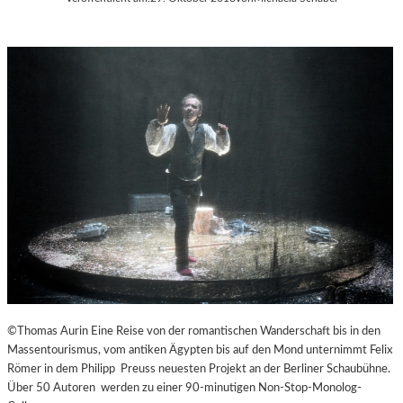
©Thomas Aurin Eine Reise von der romantischen Wanderschaft bis in den
Massentourismus, vom antiken Ägypten bis auf den Mond unternimmt Felix
Römer in dem Philipp Preuss neuesten Projekt an der Berliner Schaubühne.
Über 50 Autoren werden zu einer 90-minutigen Non-Stop-Monolog-