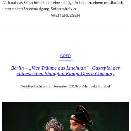
Blick auf das Schlachtfeld über eine schräge Anhöhe zu einem musikalisch
untermalten Sonnenaufgang. Sofort wird klar…
:
WEITERLESEN
S
A
L
Z
B
U
OPER
R
G
Berlin – „Vier Träume aus Linchuan“ Gastspiel der
–
chinesischen Shanghai Kunqu Opera Company
M
O
Veröffentlicht am:
3. Dezember 2018
von
Michaela Schabel
D
E
S
T
M
U
S