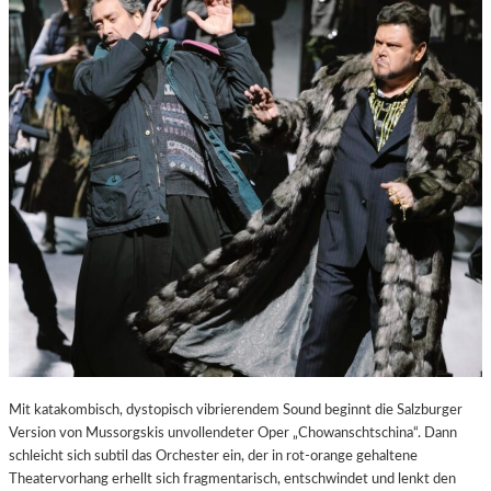
E
S
T
A
D
T
Z
U
M
E
N
T
D
E
C
K
E
N
Mit katakombisch, dystopisch vibrierendem Sound beginnt die Salzburger
Version von Mussorgskis unvollendeter Oper „Chowanschtschina“. Dann
schleicht sich subtil das Orchester ein, der in rot-orange gehaltene
Theatervorhang erhellt sich fragmentarisch, entschwindet und lenkt den