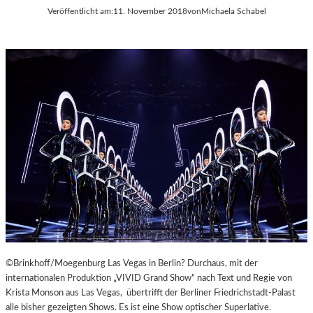
Veröffentlicht am:
11. November 2018
von
Michaela Schabel
©Brinkhoff/Moegenburg Las Vegas in Berlin? Durchaus, mit der
internationalen Produktion „VIVID Grand Show“ nach Text und Regie von
Krista Monson aus Las Vegas, übertrifft der Berliner Friedrichstadt-Palast
alle bisher gezeigten Shows. Es ist eine Show optischer Superlative.