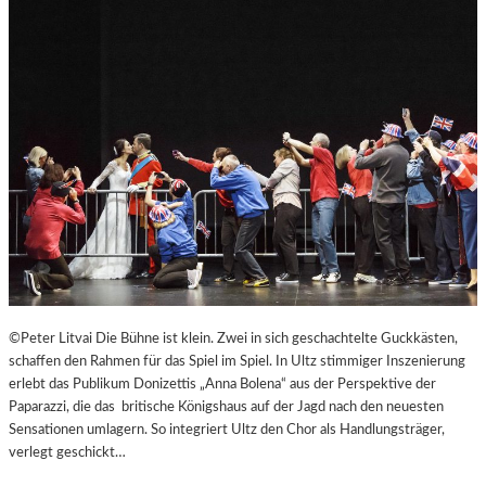
B
U
R
G
E
R
O
S
T
E
R
F
E
S
T
©Peter Litvai Die Bühne ist klein. Zwei in sich geschachtelte Guckkästen,
S
schaffen den Rahmen für das Spiel im Spiel. In Ultz stimmiger Inszenierung
P
erlebt das Publikum Donizettis „Anna Bolena“ aus der Perspektive der
I
Paparazzi, die das britische Königshaus auf der Jagd nach den neuesten
E
Sensationen umlagern. So integriert Ultz den Chor als Handlungsträger,
L
verlegt geschickt…
E