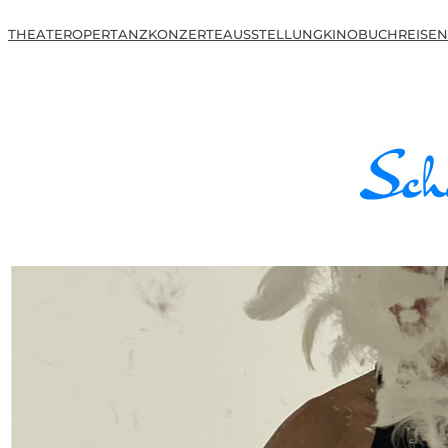
THEATER
OPER
TANZ
KONZERTE
AUSSTELLUNG
KINO
BUCH
REISEN