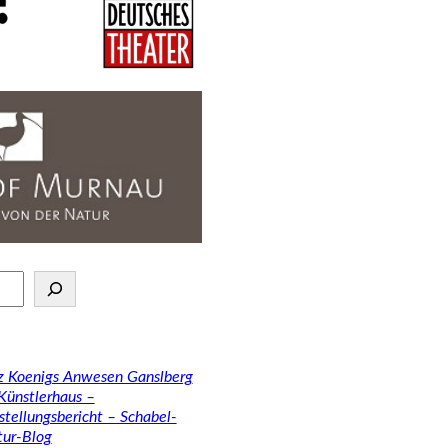
tz Koenigs Anwesen Ganslberg
 Künstlerhaus –
stellungsbericht – Schabel-
tur-Blog