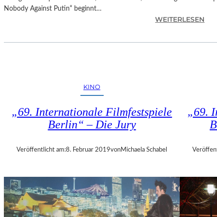
E
Nobody Against Putin“ beginnt…
R
:
WEITERLESEN
M
D
U
O
M
K
M
.
I
F
N
E
D
KINO
S
E
T
R
„69. Internationale Filmfestspiele
„69. I
M
G
Berlin“ – Die Jury
B
Ü
A
N
L
C
E
Veröffentlicht am:
8. Februar 2019
von
Michaela Schabel
Veröffen
H
R
E
I
N
E
–
L
„
I
M
T