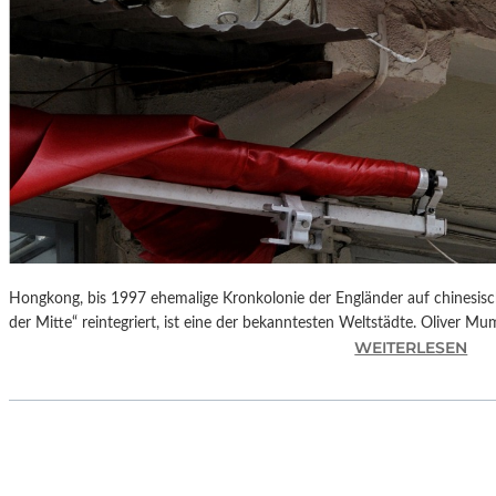
Hongkong, bis 1997 ehemalige Kronkolonie der Engländer auf chinesisch
der Mitte“ reintegriert, ist eine der bekanntesten Weltstädte. Oliver M
:
WEITERLESEN
L
A
N
D
S
H