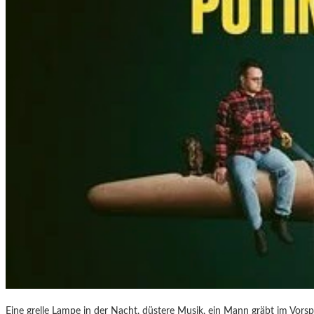
“
–
F
O
T
O
G
R
A
F
I
E
N
V
O
N
O
L
I
V
Eine grelle Lampe in der Nacht, düstere Musik, ein Mann gräbt im Vorsp