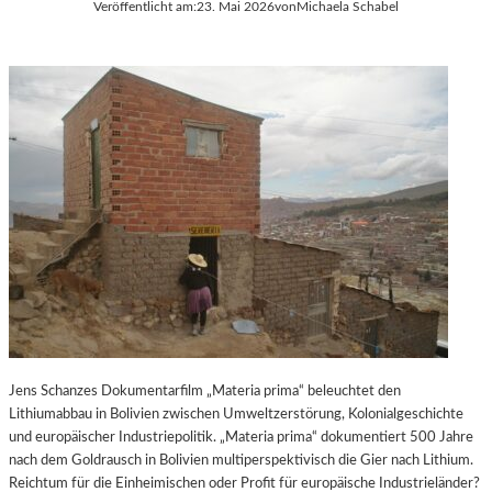
Veröffentlicht am:
23. Mai 2026
von
Michaela Schabel
U
H
N
A
G
B
V
E
O
L
N
-
B
K
J
U
Ø
L
R
T
N
U
M
R
E
-
L
B
H
L
U
O
S
G
Jens Schanzes Dokumentarfilm „Materia prima“ beleuchtet den
„
Lithiumabbau in Bolivien zwischen Umweltzerstörung, Kolonialgeschichte
L
und europäischer Industriepolitik. „Materia prima“ dokumentiert 500 Jahre
O
nach dem Goldrausch in Bolivien multiperspektivisch die Gier nach Lithium.
S
Reichtum für die Einheimischen oder Profit für europäische Industrieländer?