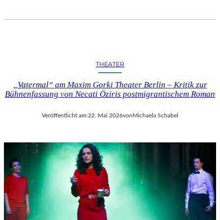
T
I
N
F
I
N
THEATER
I
T
„Vatermal“ am Maxim Gorki Theater Berlin – Kritik zur
Y
Bühnenfassung von Necati Öziris postmigrantischem Roman
“
I
Veröffentlicht am:
22. Mai 2026
von
Michaela Schabel
N
D
E
R
B
E
T
O
N
H