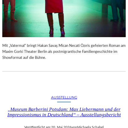
A
L
L
E
B
E
R
L
Mit „Vatermal“ bringt Hakan Savaş Mican Necati Özıris gefeierten Roman am
I
Maxim Gorki Theater Berlin als postmigrantische Familiengeschichte im
N
Showformat auf die Bühne.
Z
Ä
H
L
T
Z
U
AUSSTELLUNG
D
E
„Museum Barberini Potsdam: Max Liebermann und der
N
Impressionismus in Deutschland“ – Ausstellungsbericht
U
N
Veröffentlicht am:
20. Mai 2026
von
Michaela Schabel