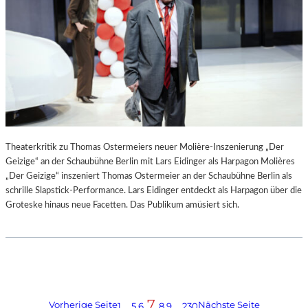
Theaterkritik zu Thomas Ostermeiers neuer Molière-Inszenierung „Der
Geizige“ an der Schaubühne Berlin mit Lars Eidinger als Harpagon Molières
„Der Geizige“ inszeniert Thomas Ostermeier an der Schaubühne Berlin als
schrille Slapstick-Performance. Lars Eidinger entdeckt als Harpagon über die
Groteske hinaus neue Facetten. Das Publikum amüsiert sich.
7
Vorherige Seite
Nächste Seite
1
…
5
6
8
9
…
230