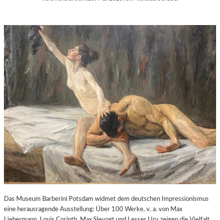
G
E
W
Ö
H
N
L
I
C
H
S
T
E
N
K
U
N
S
T
Das Museum Barberini Potsdam widmet dem deutschen Impressionismus
E
eine herausragende Ausstellung: Über 100 Werke, v. a. von Max
R
Liebermann, Lovis Corinth, Max Slevogt und Lesser Ury zeigen die Vielfalt