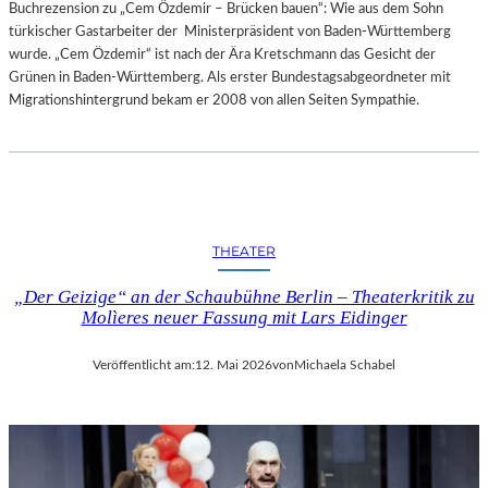
Buchrezension zu „Cem Özdemir – Brücken bauen“: Wie aus dem Sohn
türkischer Gastarbeiter der Ministerpräsident von Baden-Württemberg
wurde. „Cem Özdemir“ ist nach der Ära Kretschmann das Gesicht der
Grünen in Baden-Württemberg. Als erster Bundestagsabgeordneter mit
Migrationshintergrund bekam er 2008 von allen Seiten Sympathie.
THEATER
„Der Geizige“ an der Schaubühne Berlin – Theaterkritik zu
Molìeres neuer Fassung mit Lars Eidinger
Veröffentlicht am:
12. Mai 2026
von
Michaela Schabel