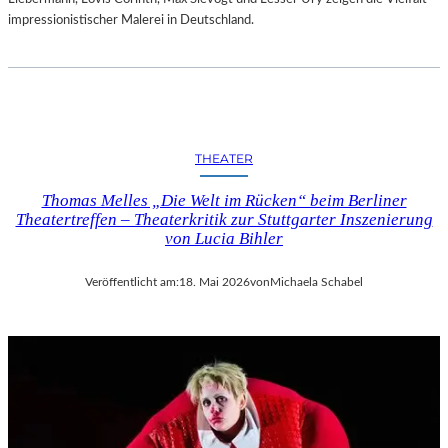
E
impressionistischer Malerei in Deutschland.
I
G
N
I
S
S
E
THEATER
N
D
Thomas Melles „Die Welt im Rücken“ beim Berliner
E
Theatertreffen – Theaterkritik zur Stuttgarter Inszenierung
von Lucia Bihler
S
S
O
Veröffentlicht am:
18. Mai 2026
von
Michaela Schabel
M
M
E
R
S