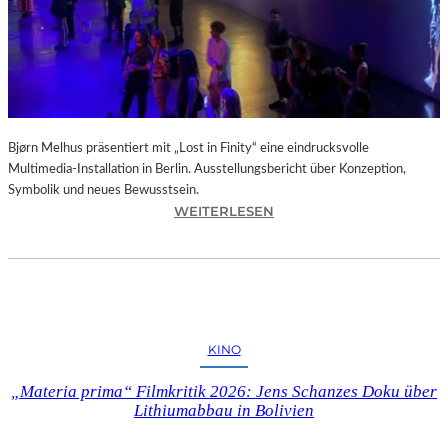
D
U
N
G
D
E
R
Bjørn Melhus präsentiert mit „Lost in Finity“ eine eindrucksvolle
L
Multimedia-Installation in Berlin. Ausstellungsbericht über Konzeption,
U
Symbolik und neues Bewusstsein.
S
:
WEITERLESEN
T
D
“
I
:
E
K
A
R
U
I
S
T
KINO
S
I
T
K
„Materia prima“ Filmkritik 2026: Jens Schanzes Doku über
E
–
Lithiumabbau in Bolivien
L
S
L
C