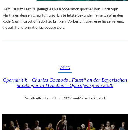
S
E
T
S
Dem Lausitz Festival gelingt es als Kooperationspartner von Christoph
E
P
Marthaler, dessen Uraufführung „Erste letzte Sekunde – eine Gala“ in den
L
R
RöderSaal in Großröhrsdorf zu bringen. Vorbericht über eine Inszenierung,
L
O
die auf Transformationsprozesse zielt.
U
G
N
R
G
A
S
M
B
M
E
I
OPER
R
M
I
W
Opernkritik – Charles Gounods „Faust“ an der Bayerischen
C
U
Staatsoper in München – Opernfestspiele 2026
H
N
T
D
Veröffentlicht am:
31. Juli 2026
von
Michaela Schabel
E
R
L
A
N