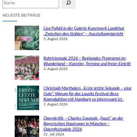
S
u
c
NEUESTE BEITRÄGE
h
e
Lisa Pufahl in der Galerie Kunstwerk Landshut
n
„Zwischen den Stühlen“ – Ausstellungsbericht
5. August 2026
Ruhrtriennale 2026 – Regionales Programm im
Wunderland – Künstler, Termine und freier Eintritt
3. August 2026
Christoph Marthalers „Erste letzte Sekunde – eine
Gala“: Warum für das Lausitz Festival diese
Koproduktion mit Hamburg so interessant ist.
1. August 2026
Opernkritik – Charles Gounods „Faust“ an der
Bayerischen Staatsoper in München –
Opernfestspiele 2026
31. Juli 2026