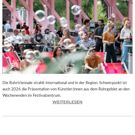
I
E
K
U
N
S
T
W
E
R
K
L
A
N
Die Ruhrtriennale strahlt international und in der Region. Schwerpunkt ist
D
auch 2026 die Präsentation von Künstler:innen aus dem Ruhrgebiet an den
S
Wochenenden im Festivalzentrum.
H
:
WEITERLESEN
U
R
T
U
„
H
Z
R
W
T