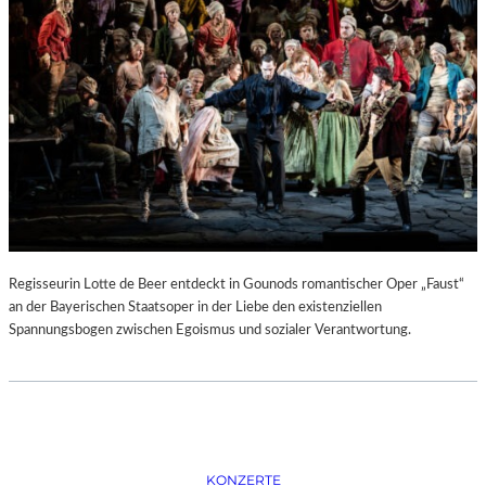
D
–
K
Ü
N
S
T
L
E
R
,
T
E
Regisseurin Lotte de Beer entdeckt in Gounods romantischer Oper „Faust“
R
an der Bayerischen Staatsoper in der Liebe den existenziellen
M
Spannungsbogen zwischen Egoismus und sozialer Verantwortung.
I
N
E
U
N
D
F
KONZERTE