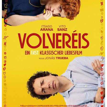
R
T
“
P
R
Ä
S
E
N
T
I
E
R
T
D
I
E
6
.
I
N
T