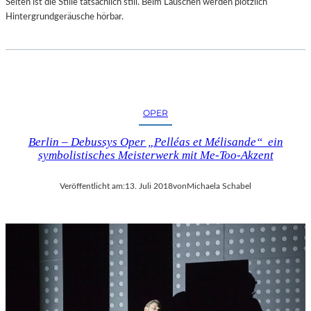
Selten ist die Stille tatsächlich still. Beim Lauschen werden plötzlich
Hintergrundgeräusche hörbar.
OPER
Berlin – Debussys Oper „Pelléas et Mélisande“ ein
symbolistisches Meisterwerk mit Me-Too-Akzent
Veröffentlicht am:
13. Juli 2018
von
Michaela Schabel