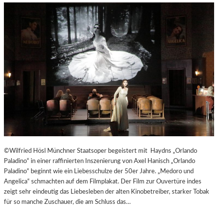
©Wilfried Hösl Münchner Staatsoper begeistert mit Haydns „Orlando
Paladino“ in einer raffinierten Inszenierung von Axel Hanisch „Orlando
Paladino“ beginnt wie ein Liebesschulze der 50er Jahre. „Medoro und
Angelica“ schmachten auf dem Filmplakat. Der Film zur Ouvertüre indes
zeigt sehr eindeutig das Liebesleben der alten Kinobetreiber, starker Tobak
für so manche Zuschauer, die am Schluss das…