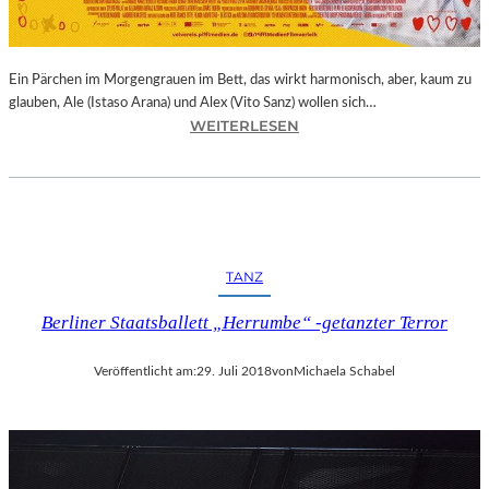
E
R
N
Ein Pärchen im Morgengrauen im Bett, das wirkt harmonisch, aber, kaum zu
A
glauben, Ale (Istaso Arana) und Alex (Vito Sanz) wollen sich…
T
:
WEITERLESEN
I
J
O
O
N
N
A
A
L
S
E
T
K
TANZ
R
U
U
N
Berliner Staatsballett „Herrumbe“ -getanzter Terror
E
S
B
T
Veröffentlicht am:
29. Juli 2018
von
Michaela Schabel
A
M
–
E
„
S
V
S
O
E