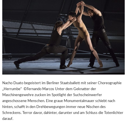
L
V
E
R
É
I
S
–
E
I
N
F
A
S
Nacho Duato begeistert im Berliner Staatsballett mit seiner Choreographie
T
„Herrumbe“ ©Fernando Marcos Unter dem Geknatter der
K
Maschinengewehre zucken im Spotlight der Suchscheinwerfer
L
angeschossene Menschen. Eine graue Monumentalmauer schiebt nach
A
hinten, schafft in den Drehbewegungen immer neue Nischen des
S
Schreckens. Terror davor, dahinter, darunter und am Schluss die Totenlichter
S
darauf.
I
S