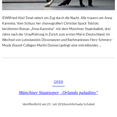
E
K
E
©Wilfried Hösl Tonal rattert ein Zug durch die Nacht. Alle trauern um Anna
H
Karenina. Vom Schluss her choreografiert Christian Spuck Tolstois
R
berühmten Roman „Anna Karenina“ mit dem Münchner Staatsballett, drei
T
Jahre nach der Uraufführung in Zürich zum ersten Mal in Deutschland. Im
Wechsel von Lutoslawskis Dissonanzen und Rachmaninows Herz-Schmerz-
Musik (Sound-Collagen Martin Donner) gelingt eine mitreißendes …
OPER
Münchner Staatsoper „Orlando paladino“
Veröffentlicht am:
25. Juli 2018
von
Michaela Schabel