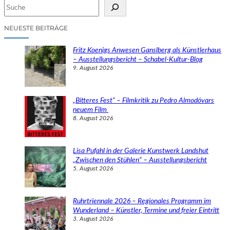
S
u
c
NEUESTE BEITRÄGE
h
e
Fritz Koenigs Anwesen Ganslberg als Künstlerhaus
n
– Ausstellungsbericht – Schabel-Kultur-Blog
9. August 2026
„Bitteres Fest“ – Filmkritik zu Pedro Almodóvars
neuem Film
8. August 2026
Lisa Pufahl in der Galerie Kunstwerk Landshut
„Zwischen den Stühlen“ – Ausstellungsbericht
5. August 2026
Ruhrtriennale 2026 – Regionales Programm im
Wunderland – Künstler, Termine und freier Eintritt
3. August 2026