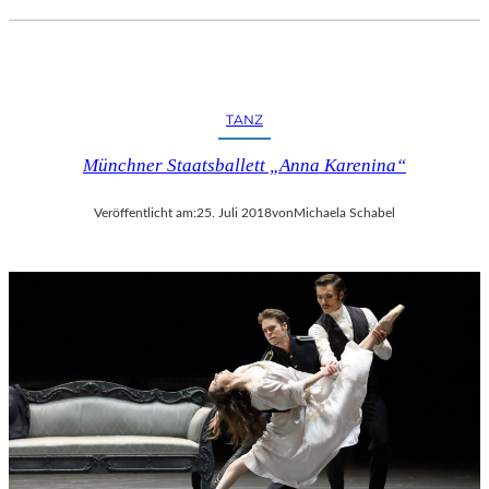
C
H
E
R
L
TANZ
I
E
Münchner Staatsballett „Anna Karenina“
B
E
Veröffentlicht am:
25. Juli 2018
von
Michaela Schabel
S
F
I
L
M
“
N
U
R
U
M
G