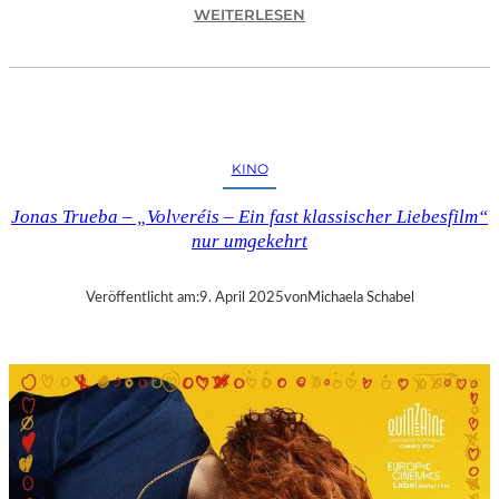
:
WEITERLESEN
A
S
C
H
A
F
KINO
F
E
Jonas Trueba – „Volveréis – Ein fast klassischer Liebesfilm“
N
nur umgekehrt
B
U
R
Veröffentlicht am:
9. April 2025
von
Michaela Schabel
G
–
„
M
A
I
N
A