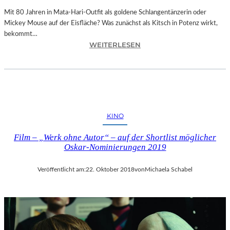
E
N
Mit 80 Jahren in Mata-Hari-Outfit als goldene Schlangentänzerin oder
H
Mickey Mouse auf der Eisfläche? Was zunächst als Kitsch in Potenz wirkt,
E
bekommt…
:
I
WEITERLESEN
A
T
L
4
E
5
X
1
A
“
N
–
KINO
D
M
R
I
Film – „Werk ohne Autor“ – auf der Shortlist möglicher
A
T
Oskar-Nominierungen 2019
S
R
E
E
Veröffentlicht am:
22. Oktober 2018
von
Michaela Schabel
L
I
L
SS
S
E
E
N
I
D
N
I