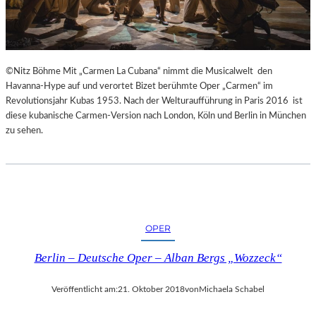
E
S
S
I
N
©Nitz Böhme Mit „Carmen La Cubana“ nimmt die Musicalwelt den
N
Havanna-Hype auf und verortet Bizet berühmte Oper „Carmen“ im
E
Revolutionsjahr Kubas 1953. Nach der Welturaufführung in Paris 2016 ist
N
diese kubanische Carmen-Version nach London, Köln und Berlin in München
I
zu sehen.
M
S
E
N
I
O
R
OPER
E
N
Berlin – Deutsche Oper – Alban Bergs „Wozzeck“
A
L
Veröffentlicht am:
21. Oktober 2018
von
Michaela Schabel
T
E