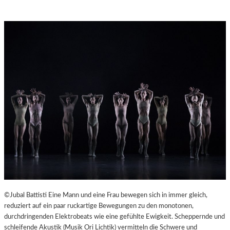
©Jubal Battisti Eine Mann und eine Frau bewegen sich in immer gleich,
reduziert auf ein paar ruckartige Bewegungen zu den monotonen,
durchdringenden Elektrobeats wie eine gefühlte Ewigkeit. Scheppernde und
schleifende Akustik (Musik Ori Lichtik) vermitteln die Schwere und