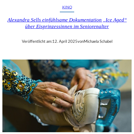
H
KINO
U
T
Alexandra Sells einfühlsame Dokumentation „Ice Aged“
–
über Eisprinzessinnen im Seniorenalter
R
A
Y
Veröffentlicht am:
12. April 2025
von
Michaela Schabel
B
R
A
D
B
U
R
Y
S
„
F
A
H
R