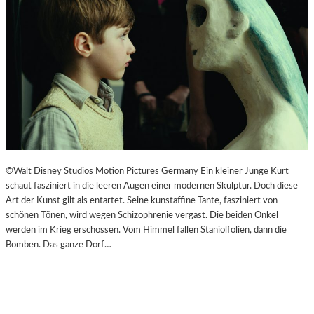
F
N
Ü
S
H
Z
L
E
S
N
A
I
M
E
E
R
D
T
O
I
K
M
©Walt Disney Studios Motion Pictures Germany Ein kleiner Junge Kurt
U
L
schaut fasziniert in die leeren Augen einer modernen Skulptur. Doch diese
M
A
Art der Kunst gilt als entartet. Seine kunstaffine Tante, fasziniert von
E
N
schönen Tönen, wird wegen Schizophrenie vergast. Die beiden Onkel
N
D
werden im Krieg erschossen. Vom Himmel fallen Staniolfolien, dann die
T
E
Bomben. Das ganze Dorf…
A
S
T
T
I
H
O
E
N
A