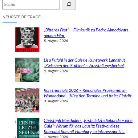
S
u
c
NEUESTE BEITRÄGE
h
e
„Bitteres Fest“ – Filmkritik zu Pedro Almodóvars
n
neuem Film
8. August 2026
Lisa Pufahl in der Galerie Kunstwerk Landshut
„Zwischen den Stühlen“ – Ausstellungsbericht
5. August 2026
Ruhrtriennale 2026 – Regionales Programm im
Wunderland – Künstler, Termine und freier Eintritt
3. August 2026
Christoph Marthalers „Erste letzte Sekunde – eine
Gala“: Warum für das Lausitz Festival diese
Koproduktion mit Hamburg so interessant ist.
1. August 2026