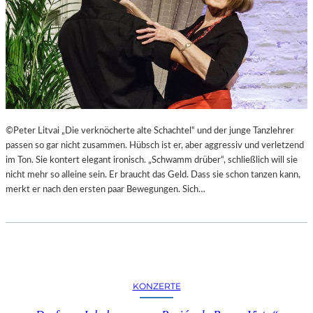
T
L
E
R
I
N
N
E
N
©Peter Litvai „Die verknöcherte alte Schachtel“ und der junge Tanzlehrer
I
passen so gar nicht zusammen. Hübsch ist er, aber aggressiv und verletzend
N
im Ton. Sie kontert elegant ironisch. „Schwamm drüber“, schließlich will sie
D
nicht mehr so alleine sein. Er braucht das Geld. Dass sie schon tanzen kann,
E
merkt er nach den ersten paar Bewegungen. Sich…
R
G
A
L
E
R
KONZERTE
I
E