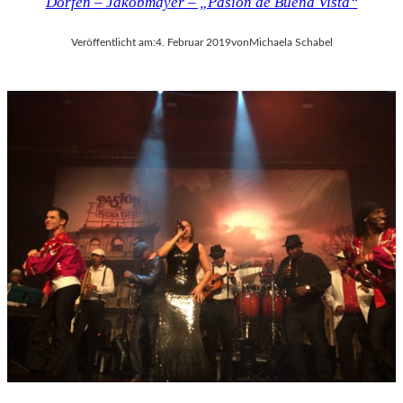
Dorfen – Jakobmayer – „Pasión de Buena Vista“
K
U
N
Veröffentlicht am:
4. Februar 2019
von
Michaela Schabel
S
T
W
E
R
K