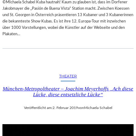
©MIchaela Schabel Kuba hautnah! Kaum zu glauben ist, dass im Dorfener
Jakobmayer die „Pasión de Buena Vista“ Station macht. Zwischen Koessen
und St. Georgen in Österreich präsentieren 13 Kubaner und 3 Kubanerinnen
die bekannteste Show Kubas. Es ist ihre 12. Europa-Tour mit inzwischen
über 1000 Vorstellungen, wobei die Künstler auf der Webseite und den
Plakaten…
THEATER
München-Metropoltheater – Joachim Meyerhoffs „Ach diese
Lücke, diese entsetzliche Lücke“
Veröffentlicht am:
2. Februar 2019
von
Michaela Schabel