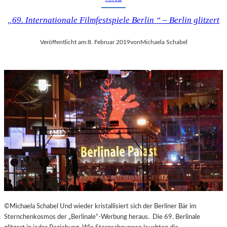
U
T
„69. Internationale Filmfestspiele Berlin “ – Berlin glitzert
–
„
Veröffentlicht am:
8. Februar 2019
von
Michaela Schabel
E
S
I
S
T
D
A
S
,
W
A
S
E
S
I
S
©Michaela Schabel Und wieder kristallisiert sich der Berliner Bär im
T
Sternchenkosmos der „Berlinale“-Werbung heraus. Die 69. Berlinale
“