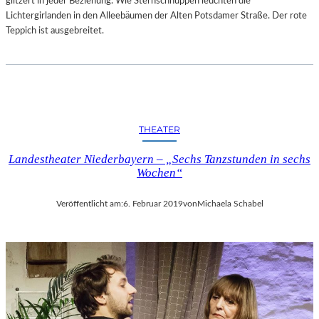
glitzert in jeder Beziehung. Wie Sternschnuppen leuchten die
–
Lichtergirlanden in den Alleebäumen der Alten Potsdamer Straße. Der rote
A
Teppich ist ausgebreitet.
R
B
E
I
T
E
THEATER
N
V
Landestheater Niederbayern – „Sechs Tanzstunden in sechs
O
Wochen“
N
N
Veröffentlicht am:
6. Februar 2019
von
Michaela Schabel
E
U
E
N
K
Ü
N
S