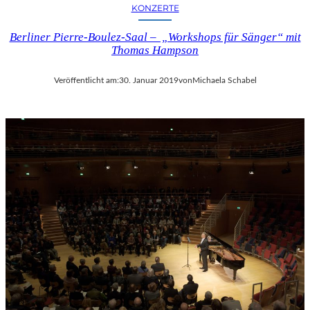
KONZERTE
Berliner Pierre-Boulez-Saal – „Workshops für Sänger“ mit
Thomas Hampson
Veröffentlicht am:
30. Januar 2019
von
Michaela Schabel