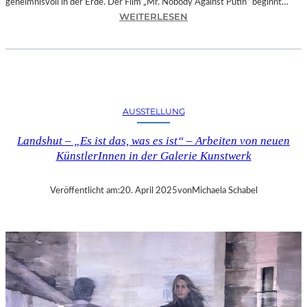
geheimnisvoll in der Erde. Der Film „Mr. Nobody Against Putin“ beginnt…
:
WEITERLESEN
D
O
K
.
F
E
AUSSTELLUNG
S
T
Landshut – „Es ist das, was es ist“ – Arbeiten von neuen
M
KünstlerInnen in der Galerie Kunstwerk
Ü
N
C
Veröffentlicht am:
20. April 2025
von
Michaela Schabel
H
E
N
–
„
M
R
.