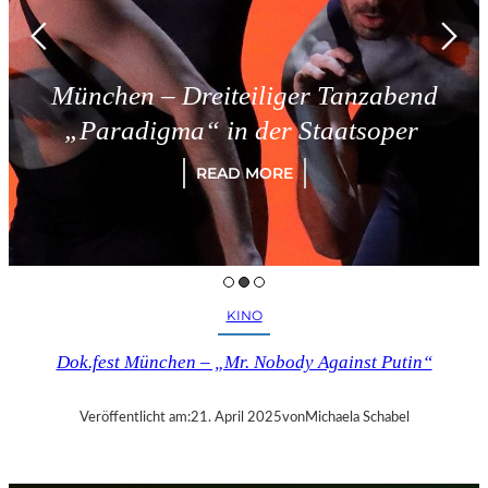
München – Dreiteiliger Tanzabend
„Paradigma“ in der Staatsoper
READ MORE
KINO
Dok.fest München – „Mr. Nobody Against Putin“
Veröffentlicht am:
21. April 2025
von
Michaela Schabel