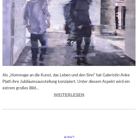
N
O
B
O
D
Y
A
G
A
I
N
Als „Hommage an die Kunst, das Leben und den Sinn“ hat Galeristin Anke
S
Plath ihre Jubiläumsausstellung konzipiert. Unter diesem Aspekt wird ein
T
extrem großes Bild…
P
:
WEITERLESEN
U
L
T
A
I
N
N
D
“
S
H
KINO