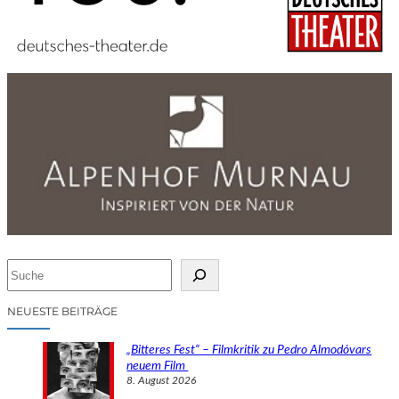
S
u
c
NEUESTE BEITRÄGE
h
e
„Bitteres Fest“ – Filmkritik zu Pedro Almodóvars
n
neuem Film
8. August 2026