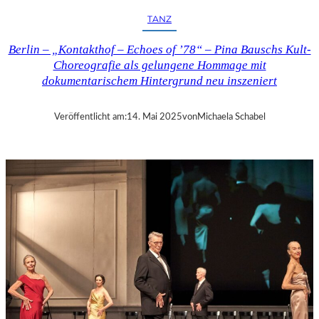
I
TANZ
Z
–
Berlin – „Kontakthof – Echoes of ’78“ – Pina Bauschs Kult-
G
Choreografie als gelungene Hommage mit
S
dokumentarischem Hintergrund neu inszeniert
T
A
A
Veröffentlicht am:
14. Mai 2025
von
Michaela Schabel
D
M
E
N
U
H
I
N
F
E
S
T
I