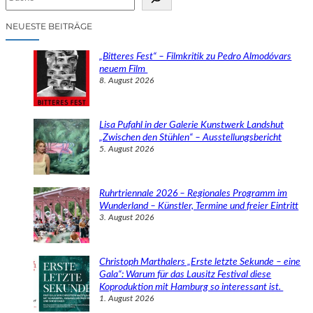
u
c
NEUESTE BEITRÄGE
h
e
„Bitteres Fest“ – Filmkritik zu Pedro Almodóvars
n
neuem Film
8. August 2026
Lisa Pufahl in der Galerie Kunstwerk Landshut
„Zwischen den Stühlen“ – Ausstellungsbericht
5. August 2026
Ruhrtriennale 2026 – Regionales Programm im
Wunderland – Künstler, Termine und freier Eintritt
3. August 2026
Christoph Marthalers „Erste letzte Sekunde – eine
Gala“: Warum für das Lausitz Festival diese
Koproduktion mit Hamburg so interessant ist.
1. August 2026