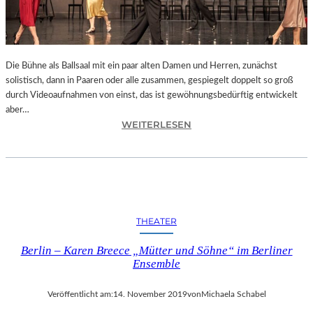
V
A
L
&
A
Die Bühne als Ballsaal mit ein paar alten Damen und Herren, zunächst
C
solistisch, dann in Paaren oder alle zusammen, gespiegelt doppelt so groß
A
durch Videoaufnahmen von einst, das ist gewöhnungsbedürftig entwickelt
D
aber…
E
:
WEITERLESEN
M
B
Y
E
R
2
L
0
I
2
N
THEATER
5
–
„
Berlin – Karen Breece „Mütter und Söhne“ im Berliner
K
Ensemble
O
N
Veröffentlicht am:
14. November 2019
von
Michaela Schabel
T