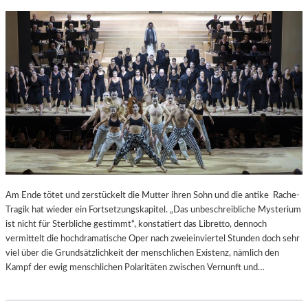
A
G
E
M
I
T
D
O
K
U
M
E
N
T
Am Ende tötet und zerstückelt die Mutter ihren Sohn und die antike Rache-
A
Tragik hat wieder ein Fortsetzungskapitel. „Das unbeschreibliche Mysterium
R
ist nicht für Sterbliche gestimmt“, konstatiert das Libretto, dennoch
I
vermittelt die hochdramatische Oper nach zweieinviertel Stunden doch sehr
S
viel über die Grundsätzlichkeit der menschlichen Existenz, nämlich den
C
Kampf der ewig menschlichen Polaritäten zwischen Vernunft und…
H
E
M