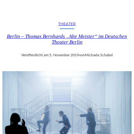
H
I
N
T
THEATER
E
Berlin – Thomas Bernhards „Alte Meister“ im Deutschen
R
Theater Berlin
G
R
U
Veröffentlicht am:
5. November 2019
von
Michaela Schabel
N
D
N
E
U
I
N
S
Z
E
N
I