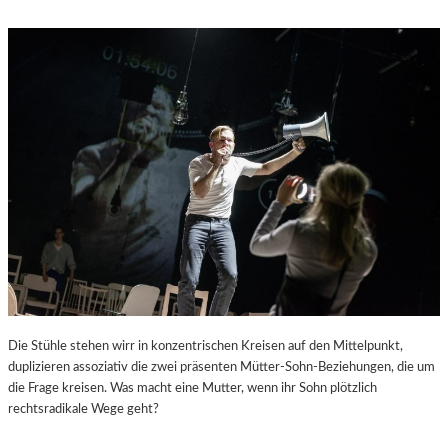
A
K
T
H
O
F
–
E
C
H
O
E
S
O
F
’
7
Die Stühle stehen wirr in konzentrischen Kreisen auf den Mittelpunkt,
8
duplizieren assoziativ die zwei präsenten Mütter-Sohn-Beziehungen, die um
“
die Frage kreisen. Was macht eine Mutter, wenn ihr Sohn plötzlich
–
rechtsradikale Wege geht?
P
I