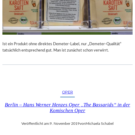
R
A
F
I
E
A
L
Ist ein Produkt ohne direktes Demeter-Label, nur „Demeter-Qualität“
S
tatsächlich entsprechend gut. Man ist zunächst schon verwirrt.
G
E
L
U
N
G
E
OPER
N
E
Berlin – Hans Werner Henzes Oper „The Bassarids“ in der
Komischen Oper
H
O
M
Veröffentlicht am:
9. November 2019
von
Michaela Schabel
M