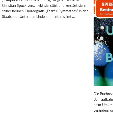
„Symphony C“ als Zeichen ausgewogener Ästhetik,
N
A
Christian Spuck verschiebt sie, stört und zerstört sie in
D
U
seiner neunen Choreografie „Fearful Symmetries“ in der
E
S
Staatsoper Unter den Linden. Ihn interessiert,…
R
S
N
T
E
E
S
L
S
L
“
U
I
N
N
G
D
S
E
B
R
E
G
R
A
I
L
C
Die Buchre
E
H
„Umlaufbahne
R
T
beim Umkrei
I
–
verändern u
E
S