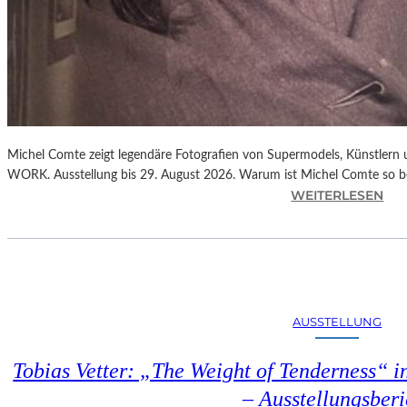
Michel Comte zeigt legendäre Fotografien von Supermodels, Künstlern
WORK. Ausstellung bis 29. August 2026. Warum ist Michel Comte so 
:
WEITERLESEN
„
M
I
C
H
E
AUSSTELLUNG
L
C
Tobias Vetter: „The Weight of Tenderness“ i
O
M
– Ausstellungsberi