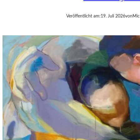
T
E
“
Veröffentlicht am:
19. Juli 2026
von
Mic
I
N
B
E
R
L
I
N
–
L
E
G
E
N
D
Ä
R
E