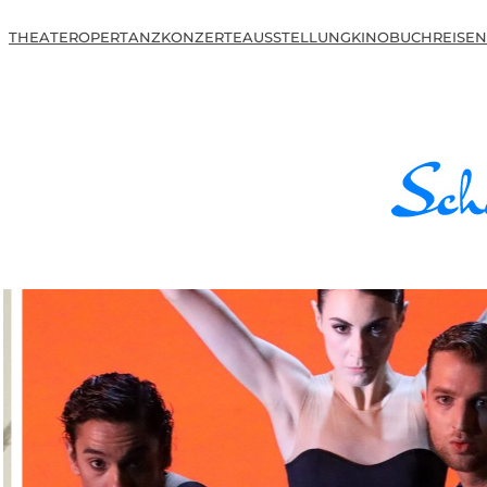
THEATER
OPER
TANZ
KONZERTE
AUSSTELLUNG
KINO
BUCH
REISEN