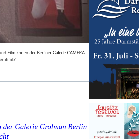
 und Filmikonen der Berliner Galerie CAMERA
berühmt?
n der Galerie Grolman Berlin
cht