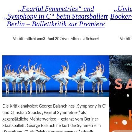
E
R
„Fearful Symmetries“ und
„Umla
T
I
„Symphony in C“ beim Staatsballett
Booker
T
E
Berlin – Ballettkritik zur Premiere
E
C
R
A
:
M
Veröffentlicht am:
3. Juni 2026
von
Michaela Schabel
Veröffe
„
E
T
R
H
A
E
W
W
O
E
R
I
K
G
(
H
2
T
0
Die Kritik analysiert George Balanchines „Symphony in C“
O
2
und Christian Spucks „Fearful Symmetries“ als
F
6
gegensätzliche Meisterwerkee – getanzt vom Berliner
T
)
Staatsballett. George Balanchine kürt die Symmetrie in
E
–