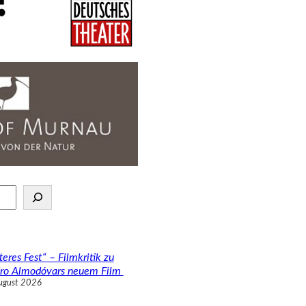
teres Fest“ – Filmkritik zu
ro Almodóvars neuem Film
ugust 2026