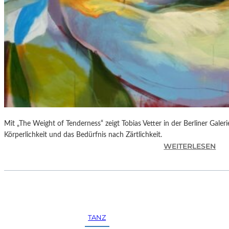
F
O
T
O
G
R
A
F
I
E
N
Mit „The Weight of Tenderness“ zeigt Tobias Vetter in der Berliner Gale
I
Körperlichkeit und das Bedürfnis nach Zärtlichkeit.
:
WEITERLESEN
N
T
D
O
E
B
R
I
G
A
A
S
L
TANZ
V
E