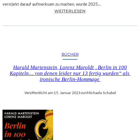
R
verstärkt darauf aufmerksam zu machen, wurde 2025…
I
:
WEITERLESEN
E
T
R
I
T
R
M
O
I
L
T
–
BÜCHER
D
„
E
D
Harald Martenstein, Lorenz Maroldt „Berlin in 100
R
I
Kapiteln… von denen leider nur 13 fertig wurden“ als
B
E
ironische Berlin-Hommage
A
S
Y
P
Veröffentlicht am:
15. Januar 2021
von
Michaela Schabel
E
U
R
R
I
E
S
N
C
D
H
E
E
S