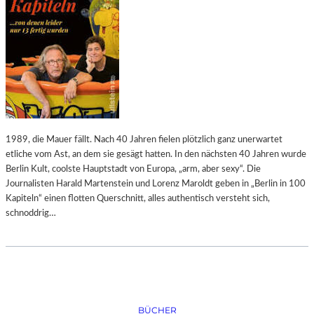
N
E
S
I
T
S
A
E
A
S
T
“
S
I
O
M
P
U
E
R
1989, die Mauer fällt. Nach 40 Jahren fielen plötzlich ganz unerwartet
R
L
etliche vom Ast, an dem sie gesägt hatten. In den nächsten 40 Jahren wurde
A
Berlin Kult, coolste Hauptstadt von Europa, „arm, aber sexy“. Die
U
Journalisten Harald Martenstein und Lorenz Maroldt geben in „Berlin in 100
B
Kapiteln“ einen flotten Querschnitt, alles authentisch versteht sich,
E
schnoddrig…
R
K
U
N
D
E
BÜCHER
N