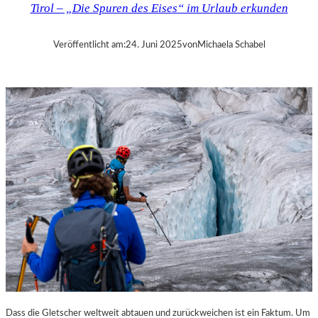
Tirol – „Die Spuren des Eises“ im Urlaub erkunden
„
G
A
Veröffentlicht am:
24. Juni 2025
von
Michaela Schabel
L
L
E
R
Y
W
E
E
K
E
N
D
“
K
O
O
P
E
Dass die Gletscher weltweit abtauen und zurückweichen ist ein Faktum. Um