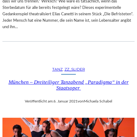
dass wir uns trennen.“ Wirklich? Wie wäre es tatsächlich, wenn das
Sterbedatum für alle bereits festgelegt wäre? Dieses experimentelle
Gedankenspiel theatralisiert Elias Canetti in seinem Stück „Die Befristeten“.
Jeder Mensch hat eine Nummer, die sein Name ist, sein Lebensalter angibt
und ihn…
TANZ
, 
ZZ_SLIDER
München – Dreiteiliger Tanzabend „Paradigma“ in der
Staatsoper
Veröffentlicht am:
6. Januar 2021
von
Michaela Schabel