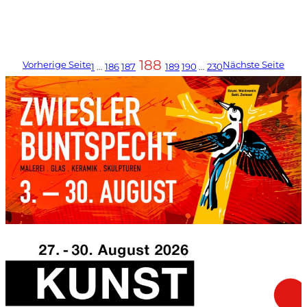
188
Vorherige Seite
Nächste Seite
1
…
186
187
189
190
…
230