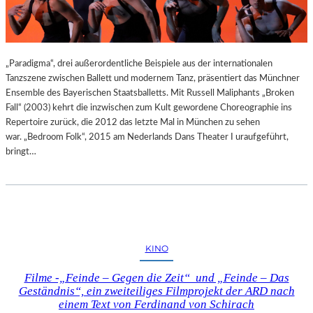
„Paradigma“, drei außerordentliche Beispiele aus der internationalen
Tanzszene zwischen Ballett und modernem Tanz, präsentiert das Münchner
Ensemble des Bayerischen Staatsballetts. Mit Russell Maliphants „Broken
Fall“ (2003) kehrt die inzwischen zum Kult gewordene Choreographie ins
Repertoire zurück, die 2012 das letzte Mal in München zu sehen
war. „Bedroom Folk“, 2015 am Nederlands Dans Theater I uraufgeführt,
bringt…
KINO
Filme -„Feinde – Gegen die Zeit“ und „Feinde – Das
Geständnis“, ein zweiteiliges Filmprojekt der ARD nach
einem Text von Ferdinand von Schirach