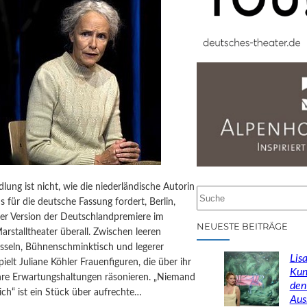
lung ist nicht, wie die niederländische Autorin
S
 für die deutsche Fassung fordert, Berlin,
u
der Version der Deutschlandpremiere im
c
NEUESTE BEITRÄGE
stalltheater überall. Zwischen leeren
h
sseln, Bühnenschminktisch und legerer
e
Lisa
pielt Juliane Köhler Frauenfiguren, die über ihr
n
Kun
hre Erwartungshaltungen räsonieren. „Niemand
den
ich“ ist ein Stück über aufrechte…
Aus