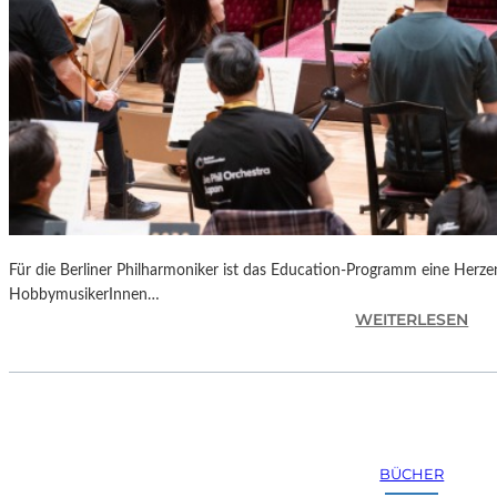
Für die Berliner Philharmoniker ist das Education-Programm eine Herzen
HobbymusikerInnen…
:
WEITERLESEN
S
A
L
Z
B
U
BÜCHER
R