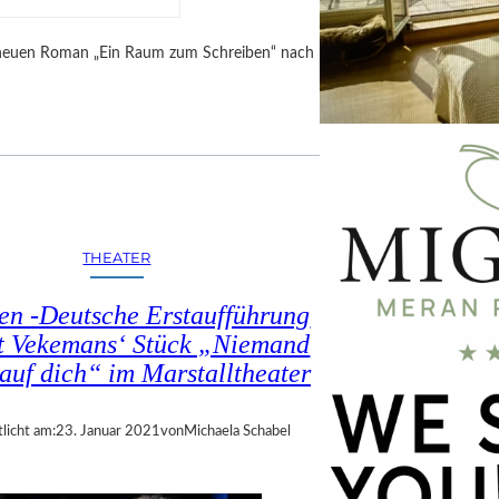
rem neuen Roman „Ein Raum zum Schreiben“ nach
THEATER
n -Deutsche Erstaufführung
t Vekemans‘ Stück „Niemand
 auf dich“ im Marstalltheater
licht am:
23. Januar 2021
von
Michaela Schabel