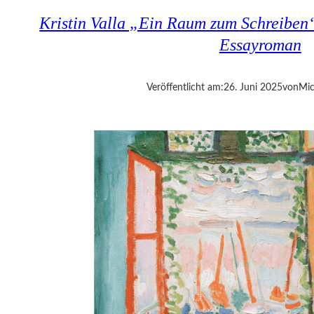
G
Kristin Valla „Ein Raum zum Schreiben“
–
D
Essayroman
A
S
E
Veröffentlicht am:
26. Juni 2025
von
Mic
D
U
C
A
T
I
O
N
P
R
O
G
R
A