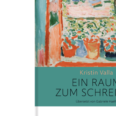
M
M
„
B
E
Y
O
U
R
S
E
L
F
–
B
E
M
U
S
I