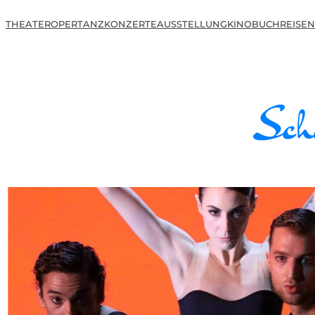
THEATER
OPER
TANZ
KONZERTE
AUSSTELLUNG
KINO
BUCH
REISEN