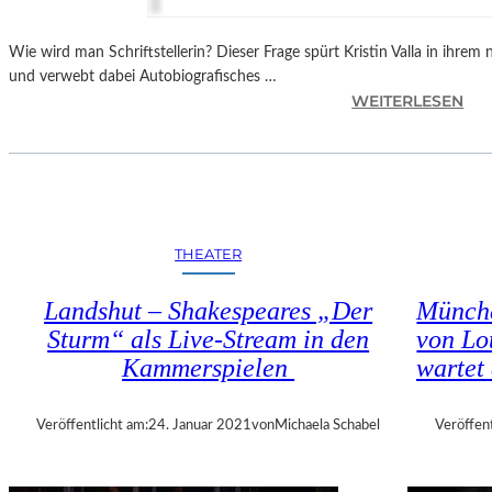
C
–
Wie wird man Schriftstellerin? Dieser Frage spürt Kristin Valla in ih
B
und verwebt dabei Autobiografisches …
E
:
WEITERLESEN
P
K
H
R
I
I
L
S
“
T
E
I
THEATER
R
N
M
V
Landshut – Shakespeares „Der
Münche
Ö
A
Sturm“ als Live-Stream in den
von Lo
G
L
L
Kammerspielen
wartet
L
I
A
C
„
Veröffentlicht am:
24. Januar 2021
von
Michaela Schabel
Veröffent
H
E
T
I
H
N