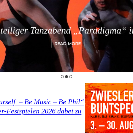
eiliger Tanzabend „Paradigma“ in
READ MORE
rself – Be Music – Be Phil“
r-Festspielen 2026 dabei zu