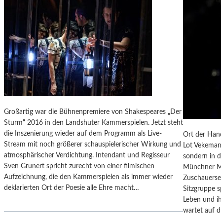
O
R
B
A
B
U
Y
M
M
Z
U
U
S
M
I
S
K
C
E
H
Großartig war die Bühnenpremiere von Shakespeares „Der
R
R
Sturm“ 2016 in den Landshuter Kammerspielen. Jetzt steht
I
E
die Inszenierung wieder auf dem Programm als Live-
Ort der Hand
N
I
Stream mit noch größerer schauspielerischer Wirkung und
Lot Vekemans
N
B
atmosphärischer Verdichtung. Intendant und Regisseur
sondern in 
E
E
Sven Grunert spricht zurecht von einer filmischen
Münchner Mar
N
N
Aufzeichnung, die den Kammerspielen als immer wieder
Zuschauerse
B
“
deklarierten Ort der Poesie alle Ehre macht…
Sitzgruppe s
E
Leben und i
I
–
wartet auf d
D
E