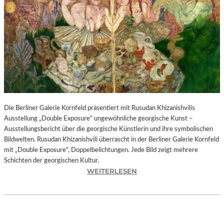
I
N
F
O
N
I
E
O
R
C
H
Die Berliner Galerie Kornfeld präsentiert mit Rusudan Khizanishvilis
E
Ausstellung „Double Exposure“ ungewöhnliche georgische Kunst –
S
Ausstellungsbericht über die georgische Künstlerin und ihre symbolischen
T
Bildwelten. Rusudan Khizanishvili überrascht in der Berliner Galerie Kornfeld
E
mit „Double Exposure“, Doppelbelichtungen. Jede Bild zeigt mehrere
R
Schichten der georgischen Kultur.
P
:
WEITERLESEN
I
R
E
U
T
S
R
U
O
D