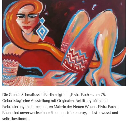
O
E
Z
E
A
X
R
P
T
O
S
S
2
U
7
R
0
E
.
“
G
I
E
N
B
D
U
E
R
R
T
K
Die Galerie Schmalfuss in Berlin zeigt mit „Elvira Bach – zum 75.
S
O
Geburtstag“ eine Ausstellung mit Originalen, Farblithografien und
T
R
Farbradierungen der bekannten Malerin der Neuen Wilden. Elvira Bachs
A
N
Bilder sind unverwechselbare Frauenporträts – sexy, selbstbewusst und
G
F
selbstbestimmt.
E
L