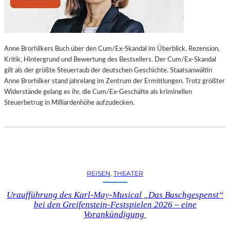
L
L
U
N
Anne Brorhilkers Buch über den Cum/Ex-Skandal im Überblick. Rezension,
G
Kritik, Hintergrund und Bewertung des Bestsellers. Der Cum/Ex-Skandal
S
gilt als der größte Steuerraub der deutschen Geschichte. Staatsanwältin
B
Anne Brorhilker stand jahrelang im Zentrum der Ermittlungen. Trotz größter
E
Widerstände gelang es ihr, die Cum/Ex-Geschäfte als kriminellen
R
Steuerbetrug in Milliardenhöhe aufzudecken.
I
C
H
T
V
O
N
REISEN
, 
THEATER
S
C
Uraufführung des Karl-May-Musical „Das Buschgespenst“
H
bei den Greifenstein-Festspielen 2026 – eine
A
Vorankündigung
B