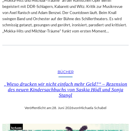
„Mokka-Hits und Milchbar-Träume“ an der Komischen Oper Berlin
begeistert mit DDR-Schlagern, Kabarett und Witz. Kritik zur Musikrevue
von Axel Ranisch und Adam Benzwi. Der Countdown läuft. Beim Knall
swingen Band und Orchester auf der Bühne des Schillertheaters. Es wird
schmissig getanzt, gesungen und geröhrt, ironisiert, parodiert und kritisiert.
„Mokka-Hits und Milchbar-Träume“ funkt vom ersten Moment…
BÜCHER
„Wieso drucken wir nicht einfach mehr Geld?“ – Rezension
des neuen Kindersachbuchs von Saskia Hödl und Sonja
Stangl
Veröffentlicht am:
28. Juni 2026
von
Michaela Schabel