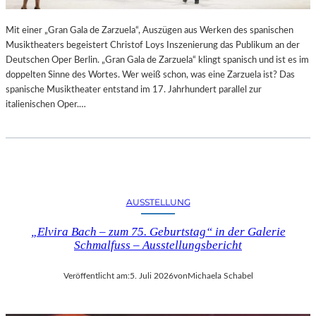
R
L
T
I
Mit einer „Gran Gala de Zarzuela“, Auszügen aus Werken des spanischen
K
N
Musiktheaters begeistert Christof Loys Inszenierung das Publikum an der
R
–
Deutschen Oper Berlin. „Gran Gala de Zarzuela“ klingt spanisch und ist es im
I
A
doppelten Sinne des Wortes. Wer weiß schon, was eine Zarzuela ist? Das
T
U
spanische Musiktheater entstand im 17. Jahrhundert parallel zur
I
S
italienischen Oper.…
K
S
–
T
A
E
U
L
S
L
B
U
L
N
AUSSTELLUNG
I
G
C
„Elvira Bach – zum 75. Geburtstag“ in der Galerie
„
K
Schmalfuss – Ausstellungsbericht
D
A
O
U
U
Veröffentlicht am:
5. Juli 2026
von
Michaela Schabel
F
B
M
L