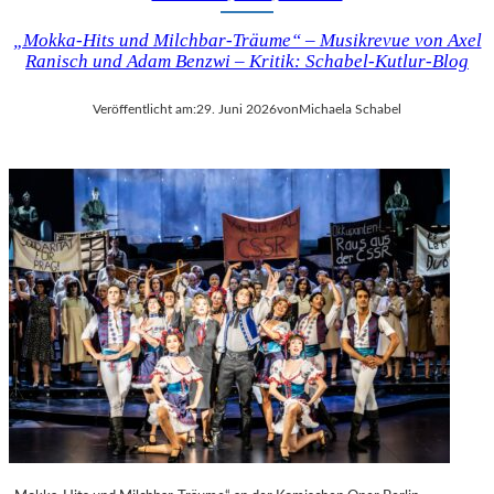
„Mokka-Hits und Milchbar-Träume“ – Musikrevue von Axel
Ranisch und Adam Benzwi – Kritik: Schabel-Kutlur-Blog
Veröffentlicht am:
29. Juni 2026
von
Michaela Schabel