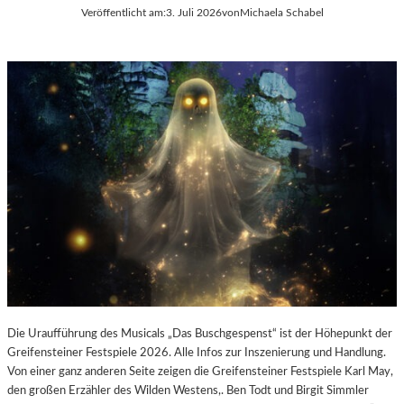
E
Veröffentlicht am:
3. Juli 2026
von
Michaela Schabel
L
-
K
U
L
T
U
R
-
B
L
O
G
Die Uraufführung des Musicals „Das Buschgespenst“ ist der Höhepunkt der
Greifensteiner Festspiele 2026. Alle Infos zur Inszenierung und Handlung.
Von einer ganz anderen Seite zeigen die Greifensteiner Festspiele Karl May,
den großen Erzähler des Wilden Westens,. Ben Todt und Birgit Simmler