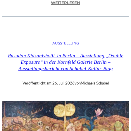
:
WEITERLESEN
C
H
R
I
S
T
AUSSTELLUNG
O
P
Rusudan Khizanishvili in Berlin – Ausstellung „Double
H
Exposure“ in der Kornfeld Galerie Berlin –
G
Ausstellungsbericht von Schabel-Kultur-Blog
O
L
D
Veröffentlicht am:
26. Juli 2026
von
Michaela Schabel
S
T
E
I
N
–
S