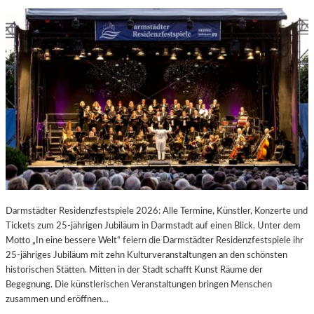
Darmstädter Residenzfestspiele 2026: Alle Termine, Künstler, Konzerte und
Tickets zum 25-jährigen Jubiläum in Darmstadt auf einen Blick. Unter dem
Motto „In eine bessere Welt“ feiern die Darmstädter Residenzfestspiele ihr
25-jähriges Jubiläum mit zehn Kulturveranstaltungen an den schönsten
historischen Stätten. Mitten in der Stadt schafft Kunst Räume der
Begegnung. Die künstlerischen Veranstaltungen bringen Menschen
zusammen und eröffnen…