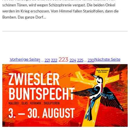
schönen Tönen, wird wegen Schizophrenie vergast. Die beiden Onkel
werden im Krieg erschossen. Vom Himmel fallen Staniolfolien, dann die
Bomben. Das ganze Dorf…
223
Vorherige Seite
Nächste Seite
1
…
221
222
224
225
…
230