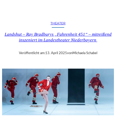
N
D
S
H
THEATER
U
T
Landshut – Ray Bradburys „Fahrenheit 451“ – mitreißend
–
inszeniert im Landestheater Niederbayern
T
H
O
Veröffentlicht am:
13. April 2025
von
Michaela Schabel
M
A
S
K
Ö
C
K
S
A
G
I