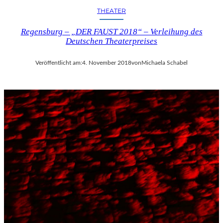
THEATER
Regensburg – „DER FAUST 2018“ – Verleihung des
Deutschen Theaterpreises
Veröffentlicht am:
4. November 2018
von
Michaela Schabel