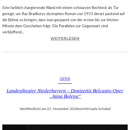
T
A
Eine farblich chargierende Wand mit einem schwarzen Rechteck als Tür
T
genügt, um Ray Bradburys dystophen Roman von 1953 derart packend auf
I
die Bühne zu bringen, dass man gespannt von der ersten bis zur letzten
O
Minute dem Geschehen folgt. Die Parallelen zur Gegenwart sind
N
verblüffend…
:
S
WEITERLESEN
L
S
A
T
N
Ü
D
C
S
K
H
„
OPER
U
U
T
N
Landestheater Niederbayern – Donizettis Belcanto-Oper
–
D
„Anna Bolena“
R
A
A
L
Veröffentlicht am:
21. November 2018
von
Michaela Schabel
Y
L
B
E
R
T
A
I