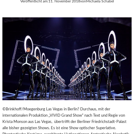
Veröffentlicht am:
11. November 2018
von
Michaela Schabel
A
Y
E
R
N
©Brinkhoff/Moegenburg Las Vegas in Berlin? Durchaus, mit der
internationalen Produktion „VIVID Grand Show“ nach Text und Regie von
Krista Monson aus Las Vegas, übertrifft der Berliner Friedrichstadt-Palast
alle bisher gezeigten Shows. Es ist eine Show optischer Superlative.