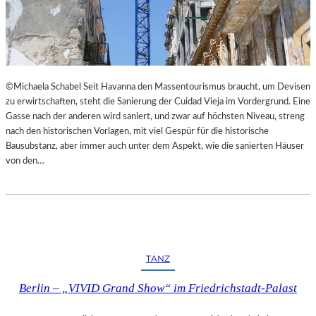
I
E
M
S
L
T
A
H
N
E
D
A
©Michaela Schabel Seit Havanna den Massentourismus braucht, um Devisen
E
T
zu erwirtschaften, steht die Sanierung der Cuidad Vieja im Vordergrund. Eine
S
E
Gasse nach der anderen wird saniert, und zwar auf höchsten Niveau, streng
T
R
nach den historischen Vorlagen, mit viel Gespür für die historische
H
Bausubstanz, aber immer auch unter dem Aspekt, wie die sanierten Häuser
E
von den…
A
T
E
R
N
I
E
TANZ
D
E
Berlin – „VIVID Grand Show“ im Friedrichstadt-Palast
R
B