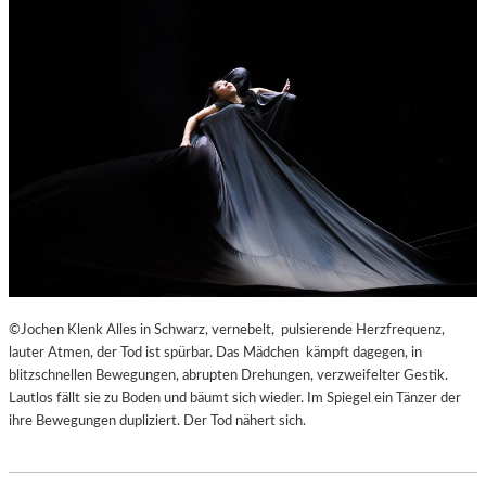
©Jochen Klenk Alles in Schwarz, vernebelt, pulsierende Herzfrequenz,
lauter Atmen, der Tod ist spürbar. Das Mädchen kämpft dagegen, in
blitzschnellen Bewegungen, abrupten Drehungen, verzweifelter Gestik.
Lautlos fällt sie zu Boden und bäumt sich wieder. Im Spiegel ein Tänzer der
ihre Bewegungen dupliziert. Der Tod nähert sich.