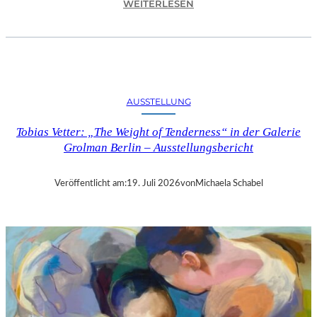
:
WEITERLESEN
„
M
I
C
H
E
AUSSTELLUNG
L
C
Tobias Vetter: „The Weight of Tenderness“ in der Galerie
O
Grolman Berlin – Ausstellungsbericht
M
T
E
Veröffentlicht am:
19. Juli 2026
von
Michaela Schabel
“
I
N
B
E
R
L
I
N