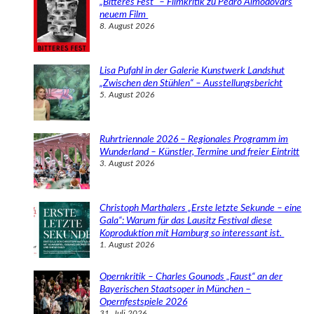
„Bitteres Fest“ – Filmkritik zu Pedro Almodóvars
n
neuem Film
8. August 2026
Lisa Pufahl in der Galerie Kunstwerk Landshut
„Zwischen den Stühlen“ – Ausstellungsbericht
5. August 2026
Ruhrtriennale 2026 – Regionales Programm im
Wunderland – Künstler, Termine und freier Eintritt
3. August 2026
Christoph Marthalers „Erste letzte Sekunde – eine
Gala“: Warum für das Lausitz Festival diese
Koproduktion mit Hamburg so interessant ist.
1. August 2026
Opernkritik – Charles Gounods „Faust“ an der
Bayerischen Staatsoper in München –
Opernfestspiele 2026
31. Juli 2026