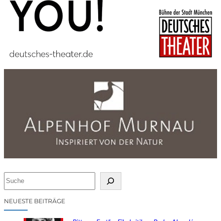
S
u
c
NEUESTE BEITRÄGE
h
e