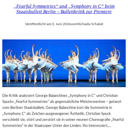
E
I
„Fearful Symmetries“ und „Symphony in C“ beim
T
N
Staatsballett Berlin – Ballettkritik zur Premiere
T
D
E
E
Veröffentlicht am:
3. Juni 2026
von
Michaela Schabel
R
R
:
G
„
A
T
L
H
E
E
R
W
I
E
E
I
C
G
A
H
M
T
E
Die Kritik analysiert George Balanchines „Symphony in C“ und Christian
O
R
Spucks „Fearful Symmetries“ als gegensätzliche Meisterwerkee – getanzt
F
A
vom Berliner Staatsballett. George Balanchine kürt die Symmetrie in
T
W
„Symphony C“ als Zeichen ausgewogener Ästhetik, Christian Spuck
E
O
verschiebt sie, stört und zerstört sie in seiner neunen Choreografie „Fearful
N
R
Symmetries“ in der Staatsoper Unter den Linden. Ihn interessiert,…