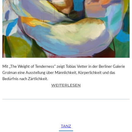
–
L
E
G
E
N
D
Ä
R
E
Mit „The Weight of Tenderness“ zeigt Tobias Vetter in der Berliner Galerie
F
Grolman eine Ausstellung über Männlichkeit, Körperlichkeit und das
O
Bedürfnis nach Zärtlichkeit.
T
:
WEITERLESEN
O
T
G
O
R
B
A
I
F
A
I
S
E
TANZ
V
N