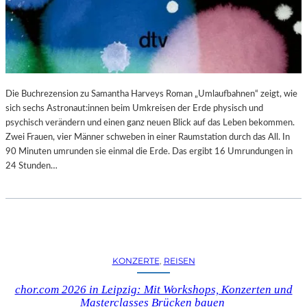
N
B
G
L
S
O
B
G
E
R
I
Die Buchrezension zu Samantha Harveys Roman „Umlaufbahnen“ zeigt, wie
C
sich sechs Astronaut:innen beim Umkreisen der Erde physisch und
H
psychisch verändern und einen ganz neuen Blick auf das Leben bekommen.
T
Zwei Frauen, vier Männer schweben in einer Raumstation durch das All. In
90 Minuten umrunden sie einmal die Erde. Das ergibt 16 Umrundungen in
24 Stunden…
KONZERTE
, 
REISEN
chor.com 2026 in Leipzig: Mit Workshops, Konzerten und
Masterclasses Brücken bauen