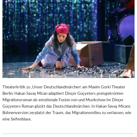
Theaterkritik zu ‚Unser Deutschlandmärchen‘ am Maxim Gorki Theater
Berlin: Hakan Savaş Mican adaptiert Dinçer Güçyeters preisgekrönten
Migrationsroman als emotionale Fusion von und Musikshow Im Dinçer
Güçyeters Roman glückt das Deutschlandmärchen. In Hakan Savaş Micans
Bühnenversion zerplatzt der Traum, das Migrationsmilieu zu verlassen, wie
eine Seifenblase.