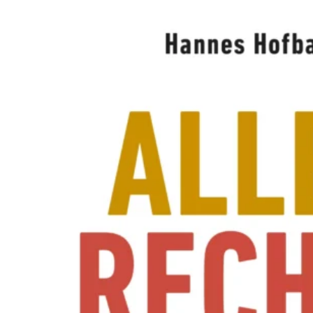
A
W
O
L
L
N
E
R
S
N
E
U
E
R
E
X
P
E
R
I