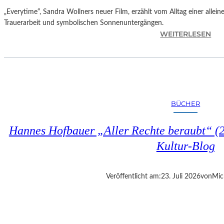
„Everytime“, Sandra Wollners neuer Film, erzählt vom Alltag einer allei
Trauerarbeit und symbolischen Sonnenuntergängen.
:
WEITERLESEN
„
E
V
E
R
Y
BÜCHER
T
I
Hannes Hofbauer „Aller Rechte beraubt“ (2
M
E
Kultur-Blog
“
–
S
Veröffentlicht am:
23. Juli 2026
von
Mic
A
N
D
R