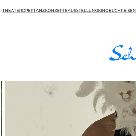
THEATER
OPER
TANZ
KONZERTE
AUSSTELLUNG
KINO
BUCH
REISEN