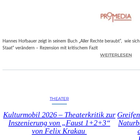
T
M
I
N
I
C
Hannes Hofbauer zeigt in seinem Buch „Aller Rechte beraubt“, wie sic
H
Staat“ verändern – Rezension mit kritischem Fazit
M
:
WEITERLESEN
A
H
Y
A
R
N
N
E
S
THEATER
H
O
Kulturmobil 2026 – Theaterkritik zur
Greifen
F
Inszenierung von „Faust 1+2+3“
Naturb
B
von Felix Krakau
A
U