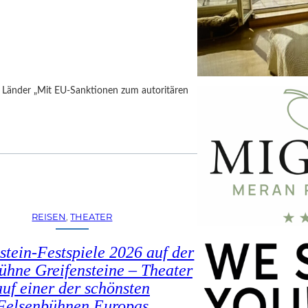
h Länder „Mit EU-Sanktionen zum autoritären
REISEN
, 
THEATER
stein-Festspiele 2026 auf der
ühne Greifensteine – Theater
auf einer der schönsten
Felsenbühnen Europas