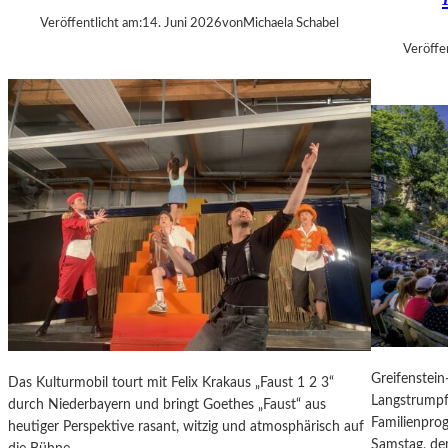
E
Veröffentlicht am:
14. Juni 2026
von
Michaela Schabel
R
Veröffe
„
A
L
L
E
R
R
E
C
H
T
E
B
E
R
Greifenstein
Das Kulturmobil tourt mit Felix Krakaus „Faust 1 2 3“
A
Langstrumpf
durch Niederbayern und bringt Goethes „Faust“ aus
U
Familienpro
heutiger Perspektive rasant, witzig und atmosphärisch auf
B
Samstag, dem