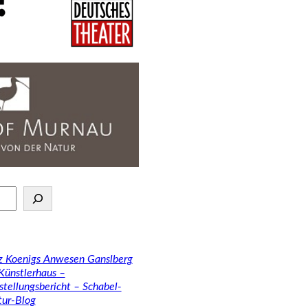
tz Koenigs Anwesen Ganslberg
 Künstlerhaus –
stellungsbericht – Schabel-
tur-Blog