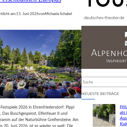
ntlicht am:
13. Juni 2026
von
Michaela Schabel
S
u
c
NEUESTE BEITRÄGE
h
e
Fri
-Festspiele 2026 in Ehrenfriedersdorf: Pippi
n
als
, Das Buschgespenst, Elfenfeuer II und
Aus
gramm auf der Naturbühne Greifensteine. Am
Kul
 20. Juni 2026, ist es wieder so weit: Die