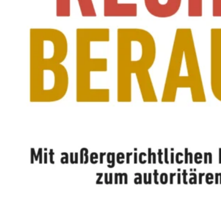
M
E
N
T
E
L
L
E
R
F
I
L
M
M
I
T
B
I
R
G
I