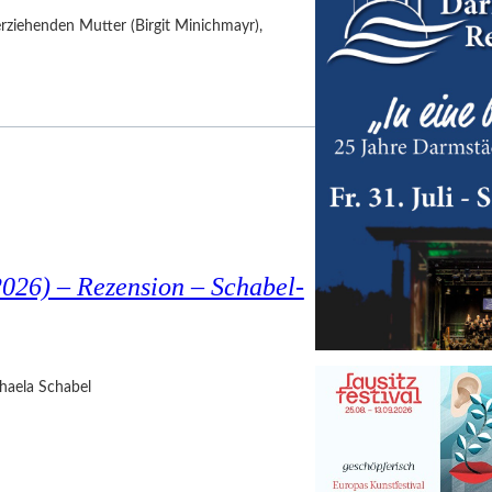
nerziehenden Mutter (Birgit Minichmayr),
026) – Rezension – Schabel-
haela Schabel