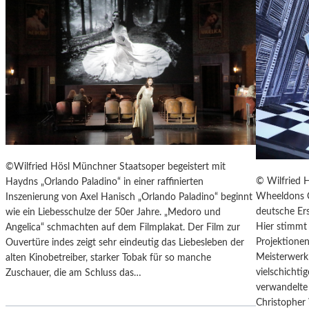
T
E
R
T
R
E
F
F
E
N
“
©Wilfried Hösl Münchner Staatsoper begeistert mit
D
© Wilfried 
Haydns „Orlando Paladino“ in einer raffinierten
E
Wheeldons C
Inszenierung von Axel Hanisch „Orlando Paladino“ beginnt
R
deutsche Ers
wie ein Liebesschulze der 50er Jahre. „Medoro und
B
Hier stimmt 
Angelica“ schmachten auf dem Filmplakat. Der Film zur
E
Projektionen
Ouvertüre indes zeigt sehr eindeutig das Liebesleben der
R
Meisterwerk 
alten Kinobetreiber, starker Tobak für so manche
L
vielschicht
Zuschauer, die am Schluss das…
I
verwandelte 
N
Christopher
E