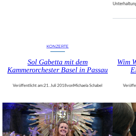
Unterhaltun
R
F
E
S
T
S
P
KONZERTE
I
E
Sol Gabetta mit dem
Wim W
L
Kammerorchester Basel in Passau
E
E
Veröffentlicht am:
21. Juli 2018
von
Michaela Schabel
Veröffe