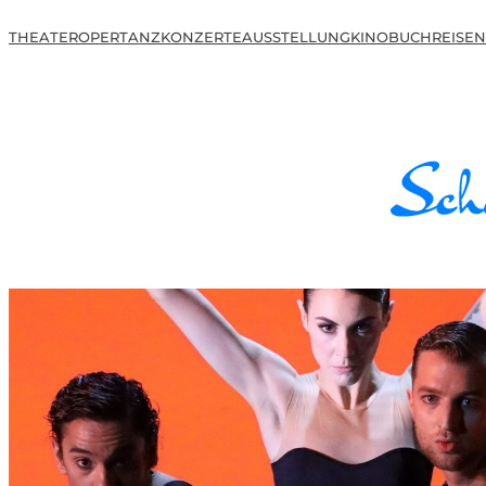
THEATER
OPER
TANZ
KONZERTE
AUSSTELLUNG
KINO
BUCH
REISEN