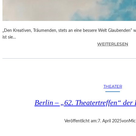
„Den Kreativen, Träumenden, stets an eine bessere Welt Glaubenden“ w
ist sie…
:
WEITERLESEN
G
L
O
R
I
A
THEATER
B
L
Berlin – „62. Theatertreffen“ der 
A
U
„
Veröffentlicht am:
7. April 2025
von
Mic
B
E