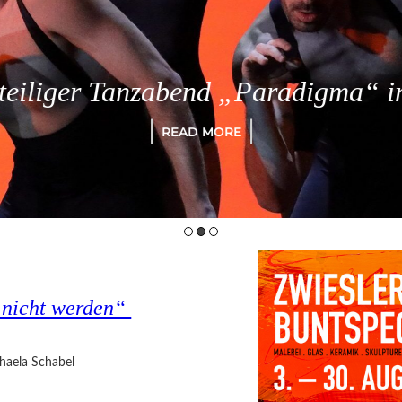
eiliger Tanzabend „Paradigma“ in
READ MORE
s nicht werden“
haela Schabel