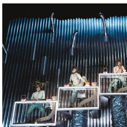
S
S
E
R
K
O
N
N
T
E
E
S
N
I
C
H
T
W
E
R
D