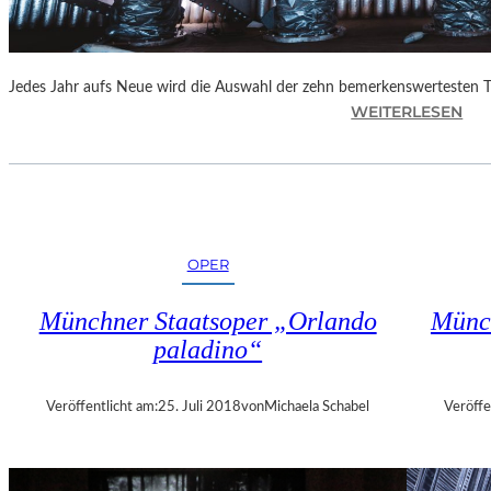
E
N
“
Jedes Jahr aufs Neue wird die Auswahl der zehn bemerkenswertesten 
:
WEITERLESEN
B
E
R
L
I
N
OPER
–
„
Münchner Staatsoper „Orlando
Münch
6
paladino“
2
.
T
Veröffentlicht am:
25. Juli 2018
von
Michaela Schabel
Veröffe
H
E
A