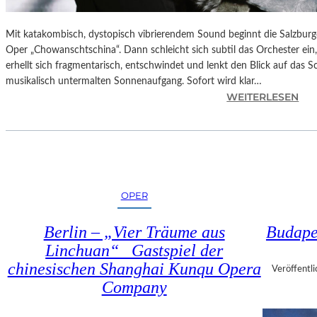
Mit katakombisch, dystopisch vibrierendem Sound beginnt die Salzburg
Oper „Chowanschtschina“. Dann schleicht sich subtil das Orchester ein
erhellt sich fragmentarisch, entschwindet und lenkt den Blick auf das 
musikalisch untermalten Sonnenaufgang. Sofort wird klar…
:
WEITERLESEN
S
A
L
Z
B
U
OPER
R
G
Berlin – „Vier Träume aus
Budapes
–
Linchuan“ Gastspiel der
M
chinesischen Shanghai Kunqu Opera
O
Veröffentli
D
Company
E
S