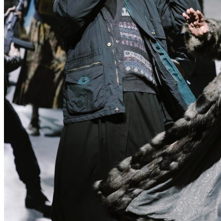
N
T
D
E
C
K
E
N