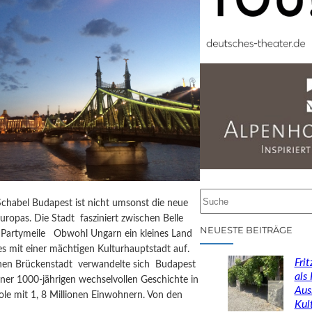
S
chabel Budapest ist nicht umsonst die neue
u
uropas. Die Stadt fasziniert zwischen Belle
c
NEUESTE BEITRÄGE
Partymeile Obwohl Ungarn ein kleines Land
h
 es mit einer mächtigen Kulturhauptstadt auf.
e
Fri
inen Brückenstadt verwandelte sich Budapest
n
als
ner 1000-jährigen wechselvollen Geschichte in
Aus
ole mit 1, 8 Millionen Einwohnern. Von den
Kul