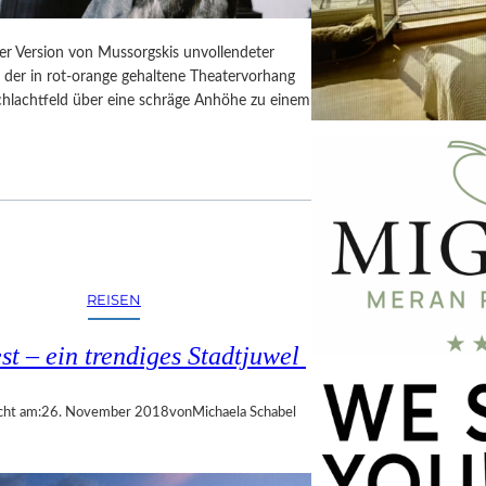
er Version von Mussorgskis unvollendeter
, der in rot-orange gehaltene Theatervorhang
Schlachtfeld über eine schräge Anhöhe zu einem
REISEN
t – ein trendiges Stadtjuwel
cht am:
26. November 2018
von
Michaela Schabel