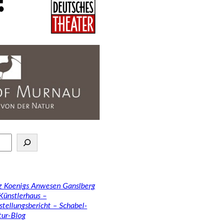
tz Koenigs Anwesen Ganslberg
 Künstlerhaus –
stellungsbericht – Schabel-
tur-Blog