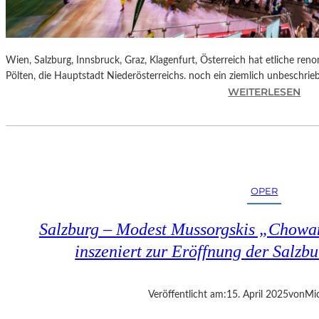
Wien, Salzburg, Innsbruck, Graz, Klagenfurt, Österreich hat etliche reno
Pölten, die Hauptstadt Niederösterreichs. noch ein ziemlich unbeschrie
:
WEITERLESEN
Ö
S
T
E
R
R
OPER
E
I
Salzburg – Modest Mussorgskis „Chowa
C
H
inszeniert zur Eröffnung der Salzbu
–
S
T
Veröffentlicht am:
15. April 2025
von
Mic
.