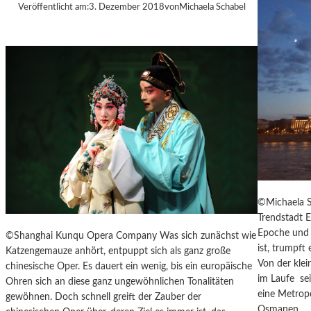
Veröffentlicht am:
3. Dezember 2018
von
Michaela Schabel
T
M
U
S
S
O
R
G
S
K
I
S
„
©Michaela S
C
Trendstadt E
H
Epoche und 
©Shanghai Kunqu Opera Company Was sich zunächst wie
O
ist, trumpft
Katzengemauze anhört, entpuppt sich als ganz große
W
Von der kle
chinesische Oper. Es dauert ein wenig, bis ein europäische
A
im Laufe sei
Ohren sich an diese ganz ungewöhnlichen Tonalitäten
N
eine Metrop
gewöhnen. Doch schnell greift der Zauber der
S
Osmanen…