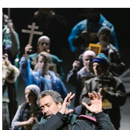
P
Ö
L
T
E
N
–
E
I
N
E
S
T
A
D
T
Z
U
M
E