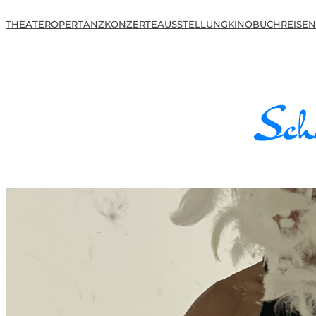
THEATER
OPER
TANZ
KONZERTE
AUSSTELLUNG
KINO
BUCH
REISEN