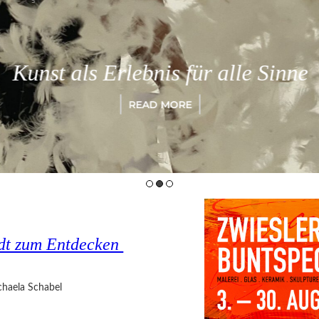
Kunst als Erlebnis für alle Sinne
READ MORE
tadt zum Entdecken
haela Schabel