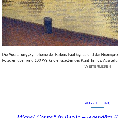
Die Ausstellung „Symphonie der Farben. Paul Signac und der Neoimpre
Potsdam über rund 100 Werke die Facetten des Pointillismus. Ausstellun
:
WEITERLESEN
A
U
S
S
T
E
AUSSTELLUNG
L
L
„Michel Comte“ in Berlin – legendäre Fo