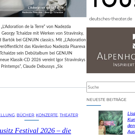
 „L’Adoration de la Terre“ von Nadezda
d Georgy Tchaidze mit Werken von Stravinsky,
 Bartók bei GENUIN classics. Mit „L’Adoration
 veröffentlicht das Klavierduo Nadezda Pisareva
Tchaidze sein Debütalbum bei GENUIN
e neue Klassik-CD 2026 vereint Igor Stravinskys
 Printemps“, Claude Debussys „Six
…
S
u
c
NEUESTE BEITRÄGE
h
e
Lisa
ELLUNG
, 
BÜCHER
, 
KONZERTE
, 
THEATER
n
Kun
den
usitz Festival 2026 – die
Aus