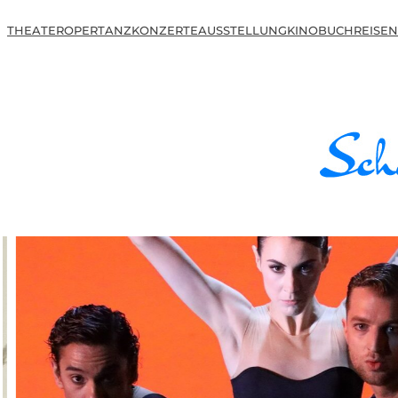
THEATER
OPER
TANZ
KONZERTE
AUSSTELLUNG
KINO
BUCH
REISEN