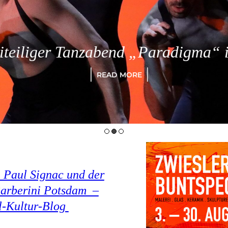
eiliger Tanzabend „Paradigma“ in
READ MORE
 Paul Signac und der
arberini Potsdam –
el-Kultur-Blog