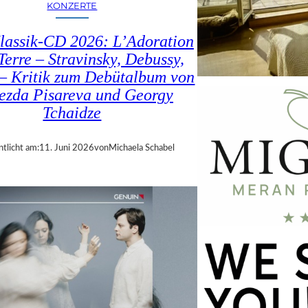
KONZERTE
lassik-CD 2026: L’Adoration
Terre – Stravinsky, Debussy,
– Kritik zum Debütalbum von
ezda Pisareva und Georgy
Tchaidze
ntlicht am:
11. Juni 2026
von
Michaela Schabel