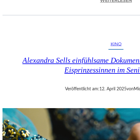
WEITERLESEN
L
A
N
D
S
H
KINO
U
T
Alexandra Sells einfühlsame Dokumen
–
R
Eisprinzessinnen im Seni
A
Y
B
Veröffentlicht am:
12. April 2025
von
Mic
R
A
D
B
U
R
Y