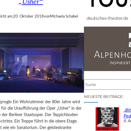
„Usher“
icht am:
20. Oktober 2018
von
Michaela Schabel
S
u
c
NEUESTE BEITRÄGE
h
yroglo Ein Wohnzimmer der 80er Jahre wird
e
 für die Uraufführung der Oper „Usher“ in der
„Bit
n
 der Berliner Staatsoper. Der Teppichboden
Ped
chritte. Ein Treppe führt in die obere Etage.
8. A
t wie ein Sanatorium. Der geisteskranke