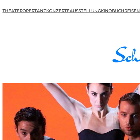
THEATER
OPER
TANZ
KONZERTE
AUSSTELLUNG
KINO
BUCH
REISEN