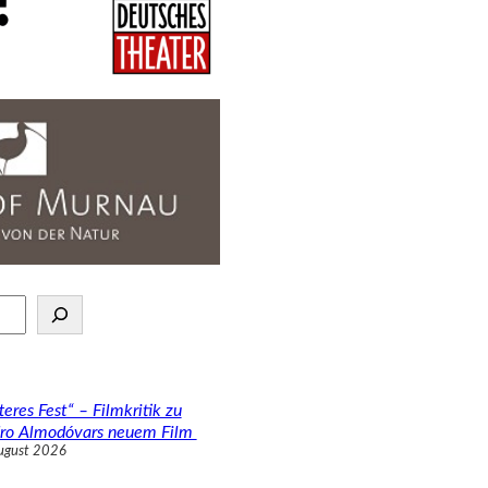
teres Fest“ – Filmkritik zu
ro Almodóvars neuem Film
ugust 2026