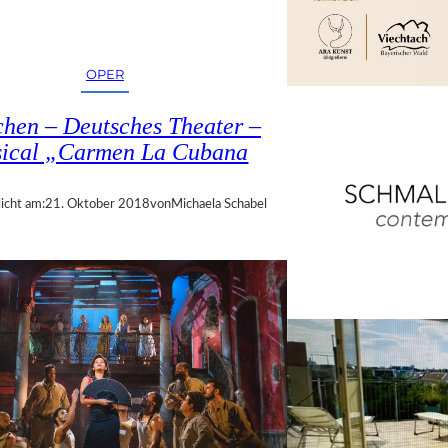
OPER
hen – Deutsches Theater –
ical „Carmen La Cubana
icht am:
21. Oktober 2018
von
Michaela Schabel