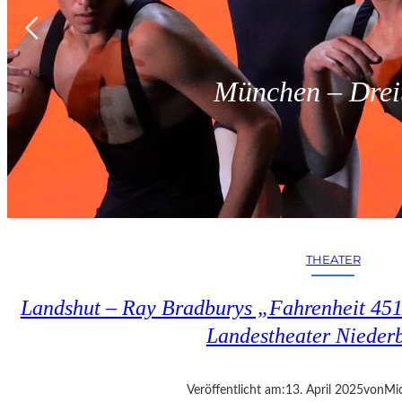
München – Dreit
THEATER
Landshut – Ray Bradburys „Fahrenheit 451“
Landestheater Nieder
Veröffentlicht am:
13. April 2025
von
Mic