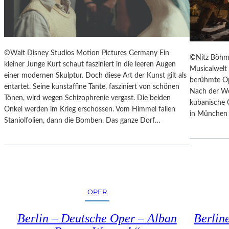
M
N
E
D
D
E
O
S
K
©Walt Disney Studios Motion Pictures Germany Ein
T
©Nitz Böhm
U
kleiner Junge Kurt schaut fasziniert in die leeren Augen
H
Musicalwelt
M
einer modernen Skulptur. Doch diese Art der Kunst gilt als
E
berühmte Op
E
entartet. Seine kunstaffine Tante, fasziniert von schönen
A
Nach der Wel
N
Tönen, wird wegen Schizophrenie vergast. Die beiden
T
kubanische 
T
Onkel werden im Krieg erschossen. Vom Himmel fallen
E
in München 
A
Staniolfolien, dann die Bomben. Das ganze Dorf…
R
T
N
I
I
O
E
N
D
„
E
I
R
OPER
C
B
E
A
Berlin – Deutsche Oper – Alban
Berlin
A
Y