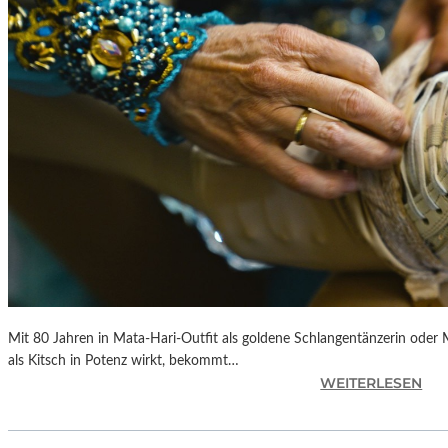
S
„
F
A
H
R
E
N
H
E
I
T
4
5
1
Mit 80 Jahren in Mata-Hari-Outfit als goldene Schlangentänzerin oder
“
als Kitsch in Potenz wirkt, bekommt…
–
:
WEITERLESEN
M
A
I
L
T