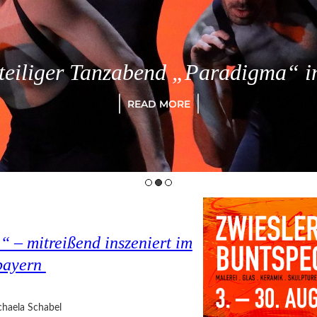
eiliger Tanzabend „Paradigma“ in
READ MORE
 – mitreißend inszeniert im
bayern
haela Schabel