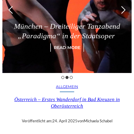
n – Dreiteiliger Tanzabend
Tri
digma“ in der Staatsoper
READ MORE
ALLGEMEIN
Österreich – Erstes Wanderdorf in Bad Kreuzen in
Oberösterreich
Veröffentlicht am:
24. April 2025
von
Michaela Schabel