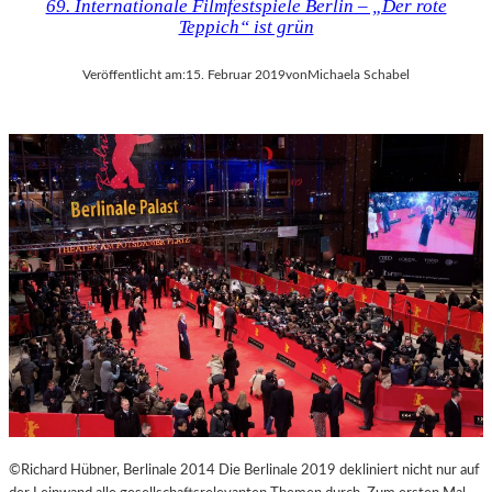
69. Internationale Filmfestspiele Berlin – „Der rote
Teppich“ ist grün
Veröffentlicht am:
15. Februar 2019
von
Michaela Schabel
©Richard Hübner, Berlinale 2014 Die Berlinale 2019 dekliniert nicht nur auf