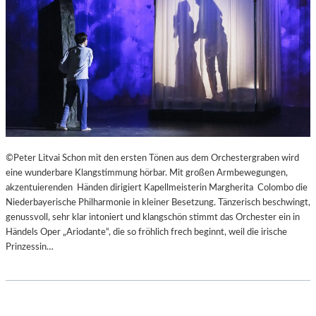
R
I
G
I
E
R
E
N
S
“
–
©Peter Litvai Schon mit den ersten Tönen aus dem Orchestergraben wird
E
eine wunderbare Klangstimmung hörbar. Mit großen Armbewegungen,
I
akzentuierenden Händen dirigiert Kapellmeisterin Margherita Colombo die
N
Niederbayerische Philharmonie in kleiner Besetzung. Tänzerisch beschwingt,
E
genussvoll, sehr klar intoniert und klangschön stimmt das Orchester ein in
W
Händels Oper „Ariodante“, die so fröhlich frech beginnt, weil die irische
U
Prinzessin…
N
D
E
R
B