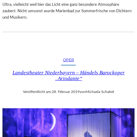
„
Ultra, vielleicht weil hier das Licht eine ganz besondere Atmosphäre
S
zaubert. Nicht umsonst wurde Marienbad zur Sommerfrische von Dichtern
I
und Musikern.
M
O
N
!
–
V
OPER
O
M
Landestheater Niederbayern – Händels Barockoper
G
„Ariodante“
L
Ü
Veröffentlicht am:
28. Februar 2019
von
Michaela Schabel
C
K
D
E
S
D
I