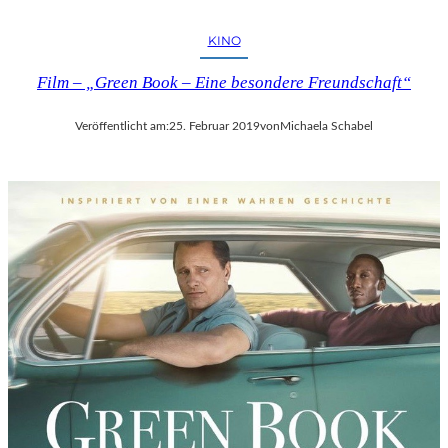
A
R
KINO
E
Film – „Green Book – Eine besondere Freundschaft“
H
O
M
Veröffentlicht am:
25. Februar 2019
von
Michaela Schabel
M
A
G
E