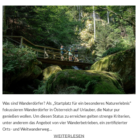
Was sind Wanderdörfer? Als „Startplatz für ein besonderes Naturerlebnis“
fokussieren Wanderdörfer in Österreich auf Urlauber, die Natur pur
genießen wollen. Um diesen Status zu erreichen gelten strenge Kriterien,
unter anderem das Angebot von vier Wanderbetrieben, ein zertifizierter
Orts- und Weitwanderweg…
:
WEITERLESEN