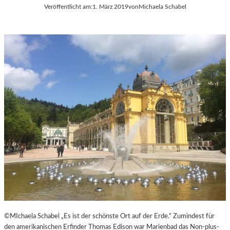
Veröffentlicht am:
1. März 2019
von
Michaela Schabel
H
E
U
R
L
Ö
T
S
E
T
S
E
D
R
O
R
K
E
U
I
M
C
E
H
N
T
A
R
F
I
L
M
©MIchaela Schabel „Es ist der schönste Ort auf der Erde.“ Zumindest für
-
den amerikanischen Erfinder Thomas Edison war Marienbad das Non-plus-