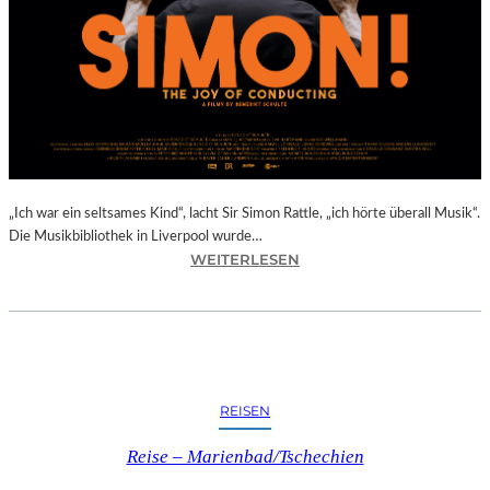
E
R
D
O
R
F
I
N
B
A
„Ich war ein seltsames Kind“, lacht Sir Simon Rattle, „ich hörte überall Musik“.
D
Die Musikbibliothek in Liverpool wurde…
:
WEITERLESEN
K
B
R
E
E
N
U
E
Z
D
E
I
N
REISEN
K
I
T
N
Reise – Marienbad/Tschechien
S
O
C
B