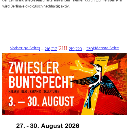
der Leinwand alle gesellschaftsrelevanten Themen durch. Zum ersten Mal
wird Berlinale ökologisch nachhaltig aktiv.
218
Vorherige Seite
Nächste Seite
1
…
216
217
219
220
…
230