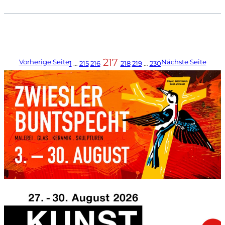
217
Vorherige Seite
Nächste Seite
1
…
215
216
218
219
…
230