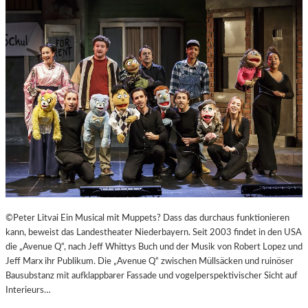
©Peter Litvai Ein Musical mit Muppets? Dass das durchaus funktionieren
kann, beweist das Landestheater Niederbayern. Seit 2003 findet in den USA
die „Avenue Q“, nach Jeff Whittys Buch und der Musik von Robert Lopez und
Jeff Marx ihr Publikum. Die „Avenue Q“ zwischen Müllsäcken und ruinöser
Bausubstanz mit aufklappbarer Fassade und vogelperspektivischer Sicht auf
Interieurs…