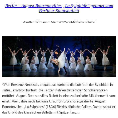
Berlin – August Bournonvilles „La Sylphide“ getanzt vom
Berliner Staatsballett
Veröffentlicht am:
3. März 2019
von
Michaela Schabel
©Yan Revazov Neckisch, elegant, schwebend die Luftfeen der Sylphiden in
Tutus , kraftvoll burlesk die Tänzer in ihren flatternden Schottenröcken
entführt August Bournonvilles Ballett in eine zauberhafte Märchenwelt von
einst. Vier Jahre nach Taglionis Uraufführung choreografierte August
Bournonvilles „La Sylphides“ (1836) für das dänische Ballett. Damit schuf er
das Urbild des klassischen Balletts mit Spitzentanz…