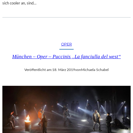
sich cooler an, sind…
OPER
München – Oper – Puccinis „La fanciulla del west“
Veröffentlicht am:
18. März 2019
von
Michaela Schabel