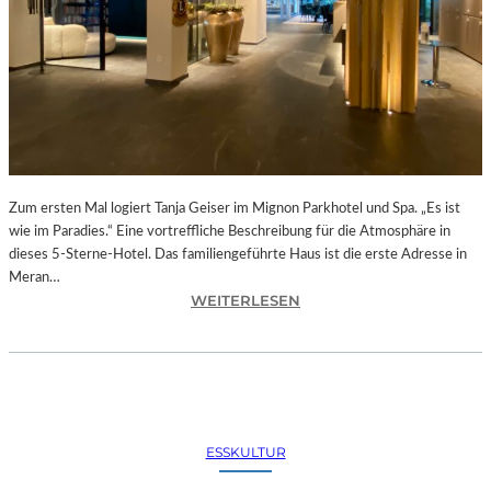
E
S
F
E
S
T
I
V
A
Zum ersten Mal logiert Tanja Geiser im Mignon Parkhotel und Spa. „Es ist
L
wie im Paradies.“ Eine vortreffliche Beschreibung für die Atmosphäre in
D
dieses 5-Sterne-Hotel. Das familiengeführte Haus ist die erste Adresse in
E
Meran…
R
:
WEITERLESEN
S
M
A
E
I
R
T
A
E
N
N
–
I
ESSKULTUR
D
N
A
S