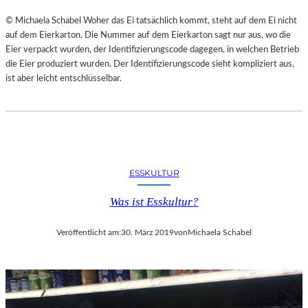
M
E
© Michaela Schabel Woher das Ei tatsächlich kommt, steht auf dem Ei nicht
R
auf dem Eierkarton. Die Nummer auf dem Eierkarton sagt nur aus, wo die
A
Eier verpackt wurden, der Identifizierungscode dagegen, in welchen Betrieb
N
die Eier produziert wurden. Der Identifizierungscode sieht kompliziert aus,
P
ist aber leicht entschlüsselbar.
A
R
K
&
S
P
ESSKULTUR
A
Was ist Esskultur?
–
E
Veröffentlicht am:
30. März 2019
von
Michaela Schabel
R
Ö
F
F
N