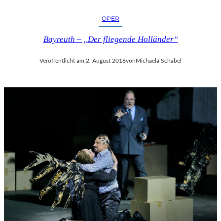
OPER
Bayreuth – „Der fliegende Holländer“
Veröffentlicht am:
2. August 2018
von
Michaela Schabel