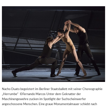
Nacho Duato begeistert im Berliner Staatsballett mit seiner Choreographie
„Herrumbe“ ©Fernando Marcos Unter dem Geknatter der
Maschinengewehre zucken im Spotlight der Suchscheinwerfer
angeschossene Menschen. Eine graue Monumentalmauer schiebt nach