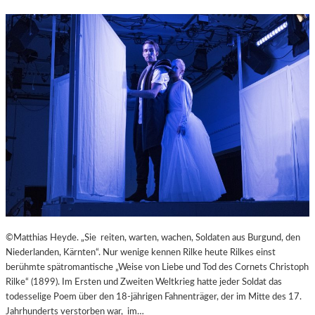
M
–
I
„
N
M
U
A
T
I
E
N
N
A
W
R
I
T
R
“
B
P
E
R
L
Ä
S
S
Ä
E
U
N
©Matthias Heyde. „Sie reiten, warten, wachen, Soldaten aus Burgund, den
L
T
Niederlanden, Kärnten“. Nur wenige kennen Rilke heute Rilkes einst
E
I
berühmte spätromantische „Weise von Liebe und Tod des Cornets Christoph
N
E
Rilke“ (1899). Im Ersten und Zweiten Weltkrieg hatte jeder Soldat das
T
R
todesselige Poem über den 18-jährigen Fahnenträger, der im Mitte des 17.
R
T
Jahrhunderts verstorben war, im…