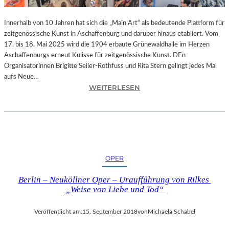
-
T
Innerhalb von 10 Jahren hat sich die „Main Art“ als bedeutende Plattform für
R
zeitgenössische Kunst in Aschaffenburg und darüber hinaus etabliert. Vom
A
17. bis 18. Mai 2025 wird die 1904 erbaute Grünewaldhalle im Herzen
I
Aschaffenburgs erneut Kulisse für zeitgenössische Kunst. DEn
N
Organisatorinnen Brigitte Seiler-Rothfuss und Rita Stern gelingt jedes Mal
I
aufs Neue…
N
:
WEITERLESEN
G
A
“
S
–
C
J
H
E
A
D
F
OPER
E
F
N
E
Berlin – Neuköllner Oper – Uraufführung von Rilkes
T
N
„Weise von Liebe und Tod“
A
B
G
U
Veröffentlicht am:
15. September 2018
von
Michaela Schabel
1
R
0
G