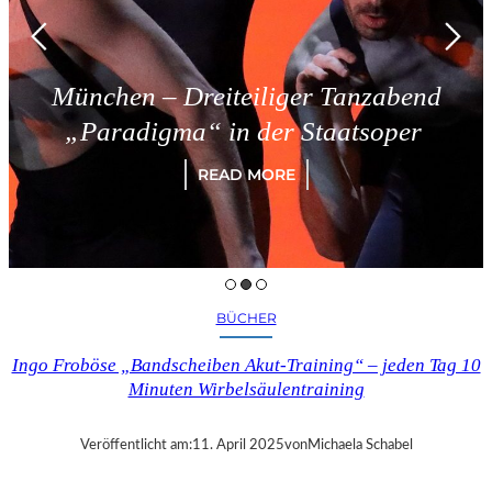
München – Dreiteiliger Tanzabend
„Paradigma“ in der Staatsoper
READ MORE
BÜCHER
Ingo Froböse „Bandscheiben Akut-Training“ – jeden Tag 10
Minuten Wirbelsäulentraining
Veröffentlicht am:
11. April 2025
von
Michaela Schabel