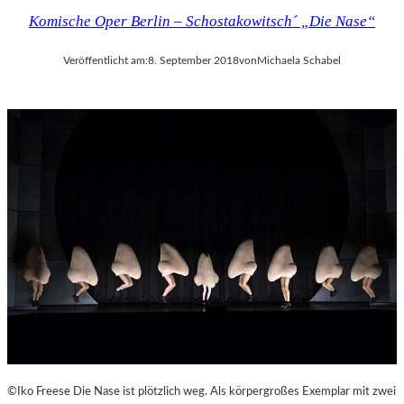
Komische Oper Berlin – Schostakowitsch´ „Die Nase“
Veröffentlicht am:
8. September 2018
von
Michaela Schabel
©Iko Freese Die Nase ist plötzlich weg. Als körpergroßes Exemplar mit zwei