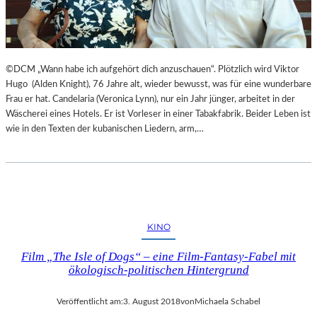
©DCM „Wann habe ich aufgehört dich anzuschauen“. Plötzlich wird Viktor
Hugo (Alden Knight), 76 Jahre alt, wieder bewusst, was für eine wunderbare
Frau er hat. Candelaria (Veronica Lynn), nur ein Jahr jünger, arbeitet in der
Wäscherei eines Hotels. Er ist Vorleser in einer Tabakfabrik. Beider Leben ist
wie in den Texten der kubanischen Liedern, arm,…
KINO
Film „The Isle of Dogs“ – eine Film-Fantasy-Fabel mit
ökologisch-politischen Hintergrund
Veröffentlicht am:
3. August 2018
von
Michaela Schabel