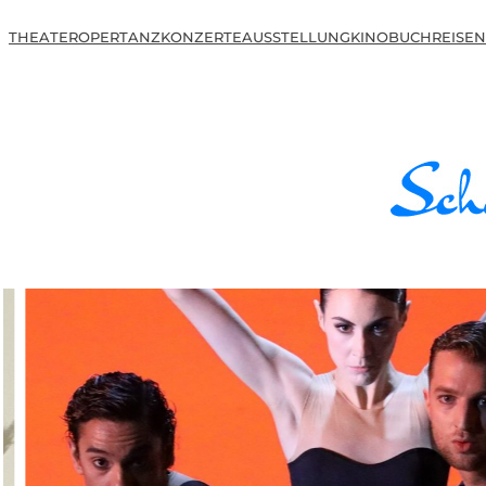
THEATER
OPER
TANZ
KONZERTE
AUSSTELLUNG
KINO
BUCH
REISEN