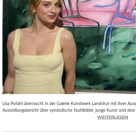
E
D
R
O
A
L
M
O
D
Ó
V
A
R
S
N
Lisa Pufahl überrascht in der Galerie Kunstwerk Landshut mit ihrer Auss
E
Ausstellungsbericht über symbolische Stuhlbilder, junge Kunst und eine 
U
:
WEITERLESEN
E
L
M
I
F