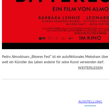
Pedro Almodóvars „Bitteres Fest“ ist ein autofiktionales Melodram über 
weit ein Künstler das Leben anderer für seine Kunst verwenden darf.
:
WEITERLESEN
„
B
I
T
T
E
AUSSTELLUNG
R