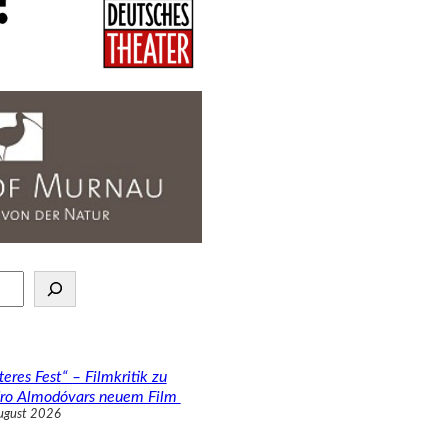
teres Fest“ – Filmkritik zu
ro Almodóvars neuem Film
ugust 2026