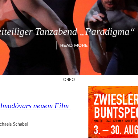
eiliger Tanzabend „Paradigma“ in
READ MORE
o Almodóvars neuem Film
chaela Schabel