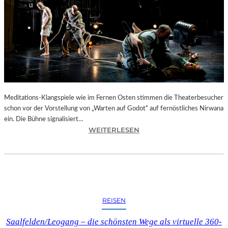
“
I
N
M
U
R
N
A
U
Meditations-Klangspiele wie im Fernen Osten stimmen die Theaterbesucher
–
schon vor der Vorstellung von „Warten auf Godot“ auf fernöstliches Nirwana
D
ein. Die Bühne signalisiert…
I
:
WEITERLESEN
E
B
W
E
I
R
E
L
G
I
E
N
REISEN
D
–
E
S
Saalfelden/Leogang – die schönsten Wege als virtuelle 360-
S
A