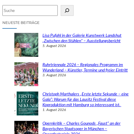
S
u
c
NEUESTE BEITRÄGE
h
e
Lisa Pufahl in der Galerie Kunstwerk Landshut
n
„Zwischen den Stühlen“ – Ausstellungsbericht
5. August 2026
Ruhrtriennale 2026 – Regionales Programm im
Wunderland – Künstler, Termine und freier Eintritt
3. August 2026
Christoph Marthalers „Erste letzte Sekunde – eine
Gala“: Warum für das Lausitz Festival diese
Koproduktion mit Hamburg so interessant ist.
1. August 2026
Opernkritik – Charles Gounods „Faust“ an der
Bayerischen Staatsoper in München –