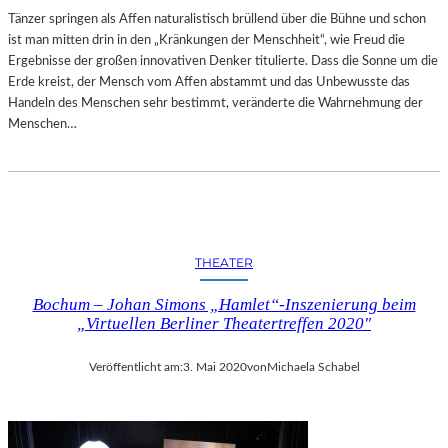
M
Tänzer springen als Affen naturalistisch brüllend über die Bühne und schon
B
ist man mitten drin in den „Kränkungen der Menschheit“, wie Freud die
L
Ergebnisse der großen innovativen Denker titulierte. Dass die Sonne um die
E
Erde kreist, der Mensch vom Affen abstammt und das Unbewusste das
Handeln des Menschen sehr bestimmt, veränderte die Wahrnehmung der
Menschen…
THEATER
Bochum – Johan Simons „Hamlet“-Inszenierung beim
„Virtuellen Berliner Theatertreffen 2020″
Veröffentlicht am:
3. Mai 2020
von
Michaela Schabel