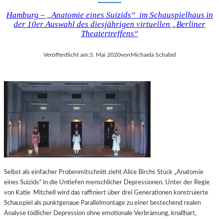
Hamburg – „Anatomie eines Suizids“ im Schauspielhaus in
der 10er Auswahl des diesjährigen virtuellen „Berliner
Theatertreffens“
Veröffentlicht am:
3. Mai 2020
von
Michaela Schabel
Selbst als einfacher Probenmitschnitt zieht Alice Birchs Stück „Anatomie
eines Suizids“ in die Untiefen menschlicher Depressionen. Unter der Regie
von Katie Mitchell wird das raffiniert über drei Generationen konstruierte
Schauspiel als punktgenaue Parallelmontage zu einer bestechend realen
Analyse tödlicher Depression ohne emotionale Verbrämung, knallhart,