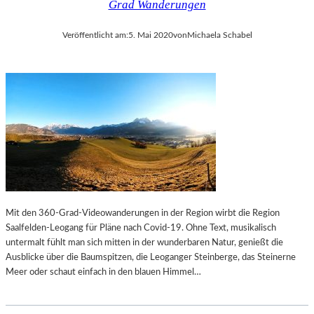
Grad Wanderungen
E
M
X
U
Veröffentlicht am:
5. Mai 2020
von
Michaela Schabel
P
E
R
L
E
B
S
E
S
C
I
K
O
E
N
T
I
T
S
S
M
„
U
W
Mit den 360-Grad-Videowanderungen in der Region wirbt die Region
S
A
Saalfelden-Leogang für Pläne nach Covid-19. Ohne Text, musikalisch
R
untermalt fühlt man sich mitten in der wunderbaren Natur, genießt die
T
Ausblicke über die Baumspitzen, die Leoganger Steinberge, das Steinerne
E
Meer oder schaut einfach in den blauen Himmel…
N
A
U