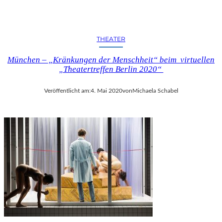
F
G
O
D
THEATER
O
T
München – „Kränkungen der Menschheit“ beim virtuellen
“
„Theatertreffen Berlin 2020“
I
M
Veröffentlicht am:
4. Mai 2020
von
Michaela Schabel
B
E
R
L
I
N
E
R
E
N
S
E