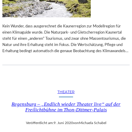
E
R
K
B
T
E
„
R
P
Kein Wunder, dass ausgerechnet die Kaunerregion zur Modellregion für
L
U
einen Klimaguide wurde. Die Naturpark- und Gletscherregion Kaunertal
I
R
steht für einen „anderen“ Tourismus, und zwar ohne Massentourismus, die
N
P
Natur und ihre Erhaltung steht im Fokus. Die Wertschätzung, Pflege und
E
L
Erhaltung bedingt automatisch die genaue Beobachtung des Klimawandels…
R
E
B
P
A
A
L
T
L
H
E
“
THEATER
T
T
Regensburg – „Endlich wieder Theater live“ auf der
W
Freilichtbühne im Thon-Dittmer-Palais
O
C
Veröffentlicht am:
9. Juni 2020
von
Michaela Schabel
H
E