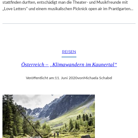
T
stattfinden durften, entschädigt man die Theater- und Musikfreunde mit
T
T
„Love Letters“ und einem musikalischen Picknick open air im Prantlgarten…
D
-
E
G
M
A
G
L
E
A
M
“
E
REISEN
A
I
L
N
Österreich – „Klimawandern im Kaunertal“
S
S
A
C
Veröffentlicht am:
11. Juni 2020
von
Michaela Schabel
B
H
S
A
C
F
H
T
L
S
U
P
S
R
S
O
D
J
E