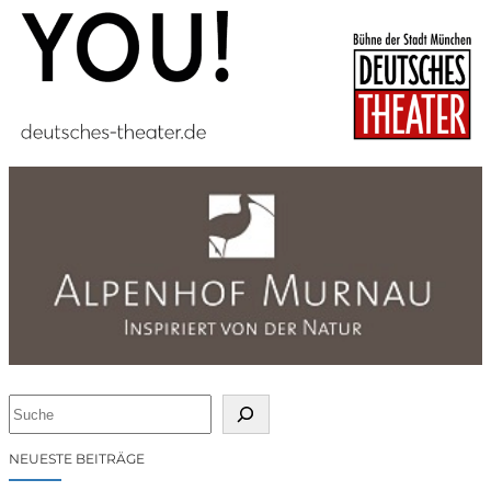
S
u
c
NEUESTE BEITRÄGE
h