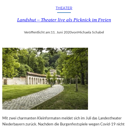
N
–
THEATER
–
Z
H
W
Landshut – Theater live als Picknick im Freien
E
I
R
C
Veröffentlicht am:
11. Juni 2020
von
Michaela Schabel
V
K
O
A
R
U
R
2
A
0
G
2
E
5
N
P
D
U
E
N
„
K
B
T
A
E
L
T
L
Mit zwei charmanten Kleinformaten meldet sich im Juli das Landestheater
M
E
Niederbayern zurück. Nachdem die Burgenfestspiele wegen Covid-19 nicht
I