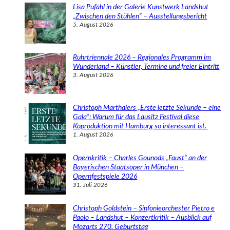
e
Lisa Pufahl in der Galerie Kunstwerk Landshut
n
„Zwischen den Stühlen“ – Ausstellungsbericht
5. August 2026
Ruhrtriennale 2026 – Regionales Programm im
Wunderland – Künstler, Termine und freier Eintritt
3. August 2026
Christoph Marthalers „Erste letzte Sekunde – eine
Gala“: Warum für das Lausitz Festival diese
Koproduktion mit Hamburg so interessant ist.
1. August 2026
Opernkritik – Charles Gounods „Faust“ an der
Bayerischen Staatsoper in München –
Opernfestspiele 2026
31. Juli 2026
Christoph Goldstein – Sinfonieorchester Pietro e
Paolo – Landshut – Konzertkritik – Ausblick auf
Mozarts 270. Geburtstag