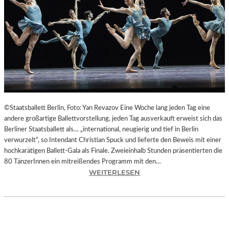
L
T
U
R
H
A
U
P
T
S
©Staatsballett Berlin, Foto: Yan Revazov Eine Woche lang jeden Tag eine
T
andere großartige Ballettvorstellung, jeden Tag ausverkauft erweist sich das
A
Berliner Staatsballett als… „international, neugierig und tief in Berlin
D
verwurzelt“, so Intendant Christian Spuck und lieferte den Beweis mit einer
T
hochkarätigen Ballett-Gala als Finale. Zweieinhalb Stunden präsentierten die
C
80 TänzerInnen ein mitreißendes Programm mit den…
H
:
WEITERLESEN
E
B
M
E
N
R
I
L
T
I
Z