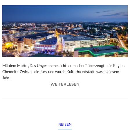
Mit dem Motto „Das Ungesehene sichtbar machen“ überzeugte die Region
Chemnitz-Zwickau die Jury und wurde Kulturhauptstadt, was in diesem
Jahr…
:
WEITERLESEN
C
H
E
M
N
I
REISEN
T