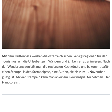
M
N
I
T
Z
-
Z
W
I
C
K
Mit dem Hüttenpass werben die österreichischen Gebirgsregionen für den
A
Tourismus, um die Urlauber zum Wandern und Einkehren zu animieren. Nach
U
der Wanderung genießt man die regionalen Kochkünste und bekommt dafür
2
einen Stempel in den Stempelpass, eine Aktion, die bis zum 1. November
0
gültig ist. Ab vier Stempeln kann man an einem Gewinnspiel teilnehmen. Der
2
Hauptpreis…
5
“
T
E
I
L