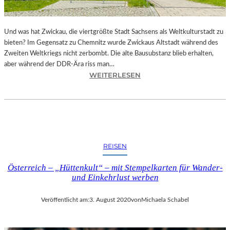
I
T
Z
Und was hat Zwickau, die viertgrößte Stadt Sachsens als Weltkulturstadt zu
-
bieten? Im Gegensatz zu Chemnitz wurde Zwickaus Altstadt während des
Z
Zweiten Weltkriegs nicht zerbombt. Die alte Bausubstanz blieb erhalten,
W
aber während der DDR-Ära riss man…
I
:
WEITERLESEN
C
Z
K
W
A
I
U
C
2
K
0
A
2
REISEN
U
5
–
T
Österreich – „Hüttenkult“ – mit Stempelkarten für Wander-
S
E
und Einkehrlust werben
T
I
Ä
L
Veröffentlicht am:
3. August 2020
von
Michaela Schabel
D
I
T
E