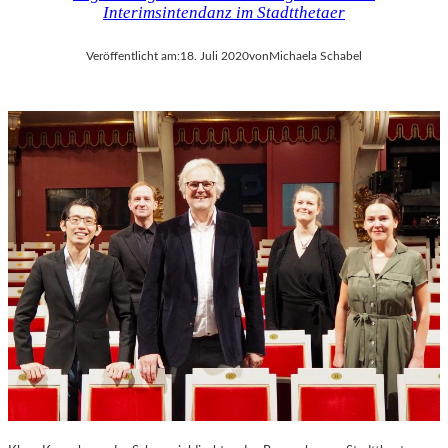
Interimsintendanz im Stadtthetaer
Veröffentlicht am:
18. Juli 2020
von
Michaela Schabel