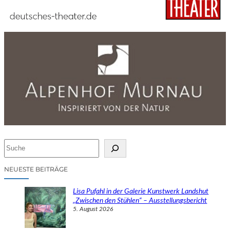
S
u
c
NEUESTE BEITRÄGE
h
e
Lisa Pufahl in der Galerie Kunstwerk Landshut
n
„Zwischen den Stühlen“ – Ausstellungsbericht
5. August 2026