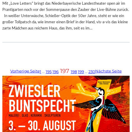
Mit „Love Letters“ bringt das Niederbayerische Landestheater open air im
Prantlgarten noch vor der Sommerpause den Zauber der Live-Bühne zurück.
In weißer Unterwäsche, Schießer-Optik der 50er Jahre, steht er wie ein
großer Tollpatsch da, wie immer einen Brief in der Hand, vis-a-vis das kleine
zarte Mädchen aus reichem Haus, das ihm, seit es im…
197
Vorherige Seite
Nächste Seite
1
…
195
196
198
199
…
230