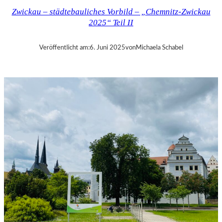
Z
Zwickau – städtebauliches Vorbild – „Chemnitz-Zwickau
–
2025“ Teil II
„
C
–
Veröffentlicht am:
6. Juni 2025
von
Michaela Schabel
T
H
E
U
N
S
E
E
N
“
–
C
H
E
M
N