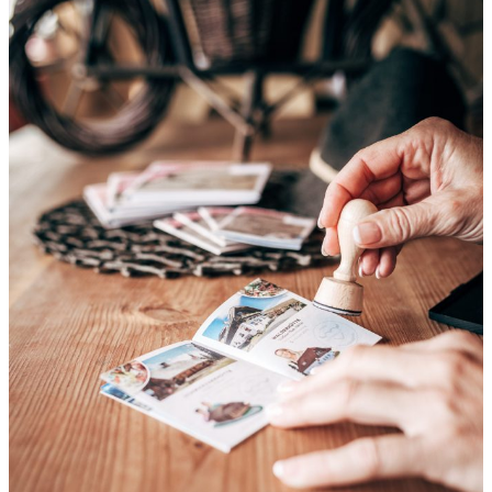
B
A
U
L
I
C
H
E
S
V
O
R
B
I
L
D
–
„
C
H
E