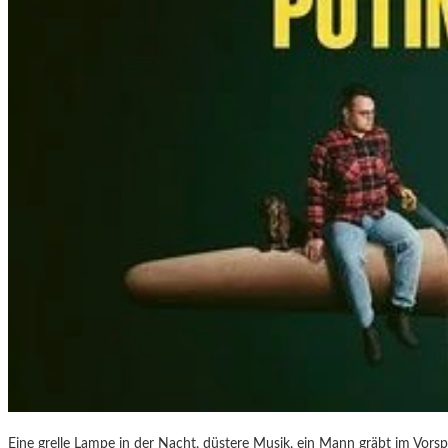
“
–
F
O
T
O
G
R
A
F
I
E
N
V
O
N
O
L
I
V
Eine grelle Lampe in der Nacht, düstere Musik, ein Mann gräbt im Vorsp