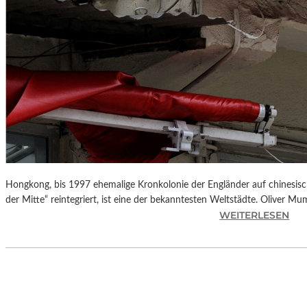
Hongkong, bis 1997 ehemalige Kronkolonie der Engländer auf chinesisch
der Mitte“ reintegriert, ist eine der bekanntesten Weltstädte. Oliver M
:
WEITERLESEN
L
A
N
D
S
H