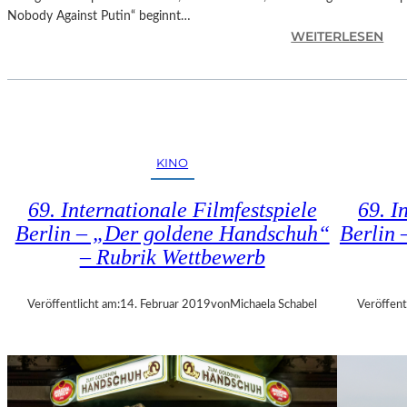
E
Nobody Against Putin“ beginnt…
R
:
WEITERLESEN
M
D
U
O
M
K
M
.
I
F
N
E
D
KINO
S
E
T
R
69. Internationale Filmfestspiele
69. I
M
G
Berlin – „Der goldene Handschuh“
Berlin 
Ü
A
– Rubrik Wettbewerb
N
L
C
E
H
R
Veröffentlicht am:
14. Februar 2019
von
Michaela Schabel
Veröffent
E
I
N
E
–
L
„
I
M
T