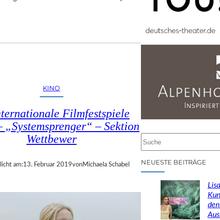
KINO
nternationale Filmfestspiele
– „Systemsprenger“ – Sektion
Wettbewer
S
u
c
NEUESTE BEITRÄGE
licht am:
13. Februar 2019
von
Michaela Schabel
h
e
Lisa
n
Kun
den
Aus