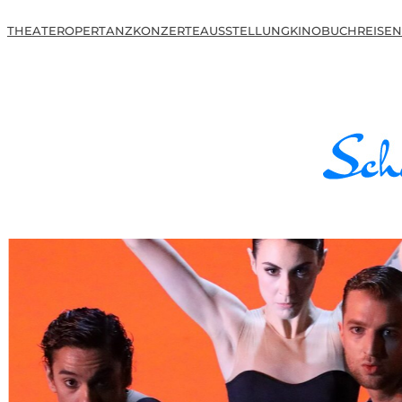
THEATER
OPER
TANZ
KONZERTE
AUSSTELLUNG
KINO
BUCH
REISEN