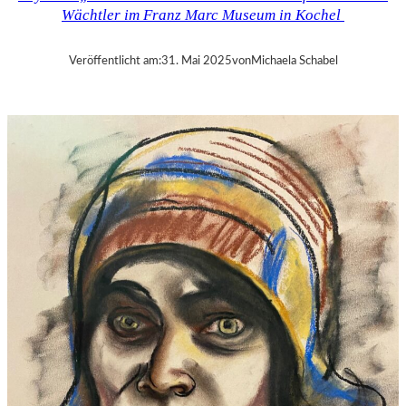
O
Wächtler im Franz Marc Museum in Kochel
L
G
A
Veröffentlicht am:
31. Mai 2025
von
Michaela Schabel
M
E
E
R
S
O
N
–
S
C
H
Ü
L
E
R
I
N
V