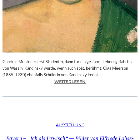
Gabriele Münter, zuerst Studentin, dann für einige Jahre Lebensgefährtin
von Wassily Kandinsky wurde, wenn auch spät, berühmt. Olga Meerson
(1885-1930) ebenfalls Schülerin von Kandinsky kennt…
:
WEITERLESEN
B
A
Y
E
R
N
AUSSTELLUNG
–
„
Bayern – „Ich als Irrwisch“ — Bilder von Elfriede Lohse-