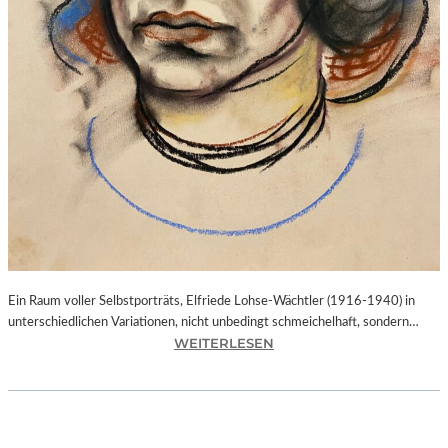
O
N
K
A
N
D
I
N
S
K
Y
,
M
U
Ein Raum voller Selbstporträts, Elfriede Lohse-Wächtler (1916-1940) in
S
unterschiedlichen Variationen, nicht unbedingt schmeichelhaft, sondern…
E
:
WEITERLESEN
V
B
O
A
N
Y
M
E
A
R