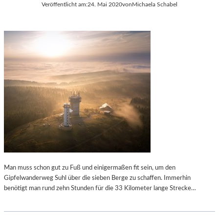
Veröffentlicht am:
24. Mai 2020
von
Michaela Schabel
E
U
M
I
N
K
O
C
H
E
L
Man muss schon gut zu Fuß und einigermaßen fit sein, um den
Gipfelwanderweg Suhl über die sieben Berge zu schaffen. Immerhin
benötigt man rund zehn Stunden für die 33 Kilometer lange Strecke…