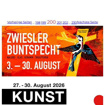
200
Vorherige Seite
Nächste Seite
1
…
198
199
201
202
…
230