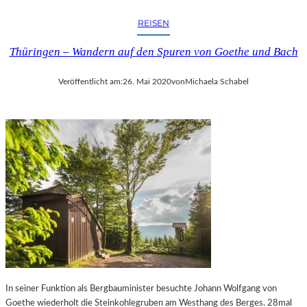
T
N
I
REISEN
–
S
„
S
Thüringen – Wandern auf den Spuren von Goethe und Bach
I
E
C
“
Veröffentlicht am:
26. Mai 2020
von
Michaela Schabel
H
–
A
E
L
I
S
N
I
E
R
S
R
O
W
N
I
D
S
E
C
R
H
A
“
U
—
S
B
In seiner Funktion als Bergbauminister besuchte Johann Wolfgang von
S
I
Goethe wiederholt die Steinkohlegruben am Westhang des Berges. 28mal