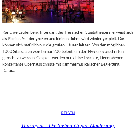
W
U
Ä
R
C
N
H
A
T
U
Kai-Uwe Laufenberg, Intendant des Hessischen Staatstheaters, erweist sich
L
als Pionier. Auf der großen und kleinen Bühne wird wieder gespielt. Das
E
können sich natürlich nur die großen Häuser leisten. Von den möglichen
R
1000 Sitzplätzen werden nur 200 belegt, um den Hygienevorschriften
I
gerecht zu werden. Gespielt werden nur kleine Formate, Liederabende,
M
konzertante Opernausschnitte mit kammermusikalischer Begleitung.
F
Dafür…
R
A
N
Z
M
A
R
REISEN
C
M
Thüringen – Die Sieben-Gipfel-Wanderung
U
S