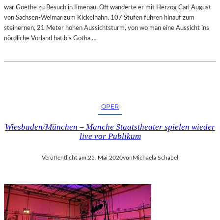
T
L
war Goethe zu Besuch in Ilmenau. Oft wanderte er mit Herzog Carl August
E
D
von Sachsen-Weimar zum Kickelhahn. 107 Stufen führen hinauf zum
L
E
steinernen, 21 Meter hohen Aussichtsturm, von wo man eine Aussicht ins
L
R
nördliche Vorland hat,bis Gotha,…
U
V
N
O
G
N
I
E
M
L
S
F
C
OPER
R
H
I
L
Wiesbaden/München – Manche Staatstheater spielen wieder
E
O
live vor Publikum
D
SS
E
M
Veröffentlicht am:
25. Mai 2020
von
Michaela Schabel
L
U
O
S
H
E
S
U
E
M
-
M