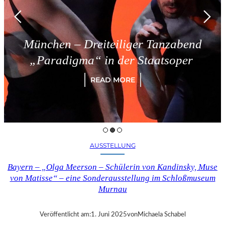
München – Dreiteiliger Tanzabend
„Paradigma“ in der Staatsoper
READ MORE
AUSSTELLUNG
Bayern – „Olga Meerson – Schülerin von Kandinsky, Muse
von Matisse“ – eine Sonderausstellung im Schloßmuseum
Murnau
Veröffentlicht am:
1. Juni 2025
von
Michaela Schabel