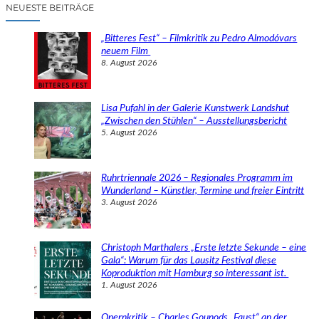
c
NEUESTE BEITRÄGE
h
e
„Bitteres Fest“ – Filmkritik zu Pedro Almodóvars
n
neuem Film
8. August 2026
Lisa Pufahl in der Galerie Kunstwerk Landshut
„Zwischen den Stühlen“ – Ausstellungsbericht
5. August 2026
Ruhrtriennale 2026 – Regionales Programm im
Wunderland – Künstler, Termine und freier Eintritt
3. August 2026
Christoph Marthalers „Erste letzte Sekunde – eine
Gala“: Warum für das Lausitz Festival diese
Koproduktion mit Hamburg so interessant ist.
1. August 2026
Opernkritik – Charles Gounods „Faust“ an der