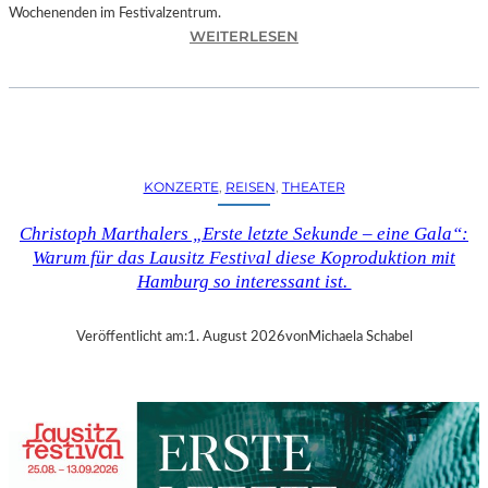
Wochenenden im Festivalzentrum.
:
WEITERLESEN
R
U
H
R
T
R
KONZERTE
, 
REISEN
, 
THEATER
I
E
Christoph Marthalers „Erste letzte Sekunde – eine Gala“:
N
Warum für das Lausitz Festival diese Koproduktion mit
N
Hamburg so interessant ist.
A
L
E
Veröffentlicht am:
1. August 2026
von
Michaela Schabel
2
0
2
6
–
R