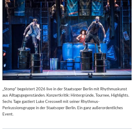
T
I
S
T
.
„Stomp“ begeistert 2026 live in der Staatsoper Berlin mit Rhythmuskunst
aus Alltagsgegenständen. Konzertkritik: Hintergründe, Tournee, Highlights.
Sechs Tage gastiert Luke Cresswell mit seiner Rhythmus-
Perkussionsgruppe in der Staatsoper Berlin. Ein ganz außerordentliches
Event.