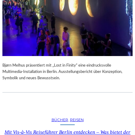
A
R
U
M
F
Ü
R
D
A
S
L
Bjørn Melhus präsentiert mit „Lost in Finity“ eine eindrucksvolle
A
Multimedia-Installation in Berlin. Ausstellungsbericht über Konzeption,
U
Symbolik und neues Bewusstsein.
S
I
T
Z
F
E
BÜCHER
, 
REISEN
S
T
Mit Vis-à-Vis Reiseführer Berlin entdecken – Was bietet der
I