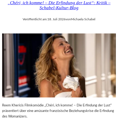
„Chéri, ich komme! – Die Erfindung der Lust“: Kritik –
D
H
Schabel-Kultur-Blog
E
M
R
A
Veröffentlicht am:
18. Juli 2026
von
Michaela Schabel
L
R
A
T
N
H
D
A
–
L
K
E
Ü
R
N
S
S
„
T
E
L
R
E
S
R
T
,
E
T
L
E
E
Reem Khericis Filmkomödie „Chéri, ich komme! – Die Erfindung der Lust“
R
T
präsentiert über eine amüsante französische Beziehungskrise die Erfindung
M
Z
des Womanizers.