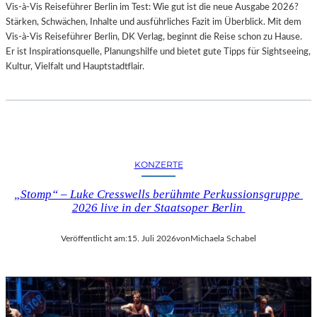
Vis-à-Vis Reiseführer Berlin im Test: Wie gut ist die neue Ausgabe 2026?
I
Stärken, Schwächen, Inhalte und ausführliches Fazit im Überblick. Mit dem
T
Vis-à-Vis Reiseführer Berlin, DK Verlag, beginnt die Reise schon zu Hause.
H
Er ist Inspirationsquelle, Planungshilfe und bietet gute Tipps für Sightseeing,
A
Kultur, Vielfalt und Hauptstadtflair.
M
B
U
R
G
S
O
KONZERTE
I
N
„Stomp“ – Luke Cresswells berühmte Perkussionsgruppe
T
2026 live in der Staatsoper Berlin
E
R
Veröffentlicht am:
15. Juli 2026
von
Michaela Schabel
E
S
S
A
N