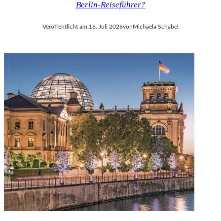
Berlin-Reiseführer?
V
A
Veröffentlicht am:
16. Juli 2026
von
Michaela Schabel
L
D
I
E
S
E
K
O
P
R
O
D
U
K
T
I
O
N
M