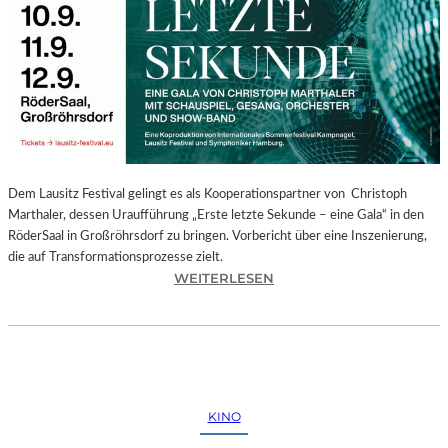
E
G
I
O
N
A
L
E
S
P
Dem Lausitz Festival gelingt es als Kooperationspartner von Christoph
R
Marthaler, dessen Uraufführung „Erste letzte Sekunde – eine Gala“ in den
O
RöderSaal in Großröhrsdorf zu bringen. Vorbericht über eine Inszenierung,
G
die auf Transformationsprozesse zielt.
R
:
WEITERLESEN
A
C
M
H
M
R
I
I
M
S
W
T
KINO
U
O
N
P