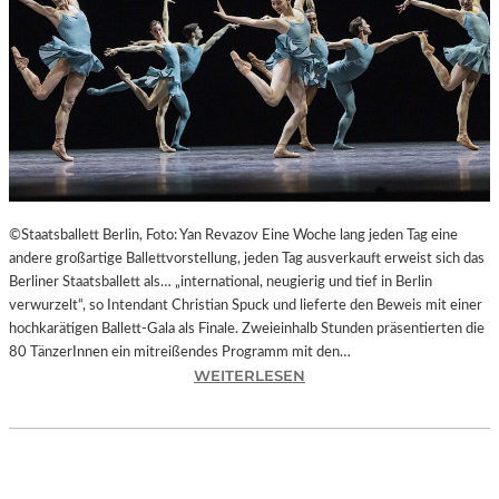
L
T
U
R
H
A
U
P
T
S
©Staatsballett Berlin, Foto: Yan Revazov Eine Woche lang jeden Tag eine
T
andere großartige Ballettvorstellung, jeden Tag ausverkauft erweist sich das
A
Berliner Staatsballett als… „international, neugierig und tief in Berlin
D
verwurzelt“, so Intendant Christian Spuck und lieferte den Beweis mit einer
T
hochkarätigen Ballett-Gala als Finale. Zweieinhalb Stunden präsentierten die
C
80 TänzerInnen ein mitreißendes Programm mit den…
H
:
WEITERLESEN
E
B
M
E
N
R
I
L
T
I
Z