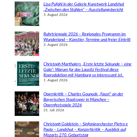
e
Lisa Pufahl in der Galerie Kunstwerk Landshut
n
„Zwischen den Stühlen“ – Ausstellungsbericht
5. August 2026
Ruhrtriennale 2026 – Regionales Programm im
Wunderland – Künstler, Termine und freier Eintritt
3. August 2026
Christoph Marthalers „Erste letzte Sekunde – eine
Gala“: Warum für das Lausitz Festival diese
Koproduktion mit Hamburg so interessant ist.
1. August 2026
Opernkritik – Charles Gounods „Faust“ an der
Bayerischen Staatsoper in München –
Opernfestspiele 2026
31. Juli 2026
Christoph Goldstein – Sinfonieorchester Pietro e
Paolo – Landshut – Konzertkritik – Ausblick auf
Mozarts 270. Geburtstag