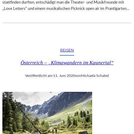
T
stattfinden durften, entschädigt man die Theater- und Musikfreunde mit
T
T
„Love Letters“ und einem musikalischen Picknick open air im Prantlgarten…
D
-
E
G
M
A
G
L
E
A
M
“
E
REISEN
A
I
L
N
Österreich – „Klimawandern im Kaunertal“
S
S
A
C
Veröffentlicht am:
11. Juni 2020
von
Michaela Schabel
B
H
S
A
C
F
H
T
L
S
U
P
S
R
S
O
D
J
E