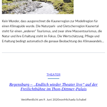
E
R
K
B
T
E
„
R
P
Kein Wunder, dass ausgerechnet die Kaunerregion zur Modellregion für
L
U
einen Klimaguide wurde. Die Naturpark- und Gletscherregion Kaunertal
I
R
steht für einen „anderen“ Tourismus, und zwar ohne Massentourismus, die
N
P
Natur und ihre Erhaltung steht im Fokus. Die Wertschätzung, Pflege und
E
L
Erhaltung bedingt automatisch die genaue Beobachtung des Klimawandels…
R
E
B
P
A
A
L
T
L
H
E
“
THEATER
T
T
Regensburg – „Endlich wieder Theater live“ auf der
W
Freilichtbühne im Thon-Dittmer-Palais
O
C
Veröffentlicht am:
9. Juni 2020
von
Michaela Schabel
H
E