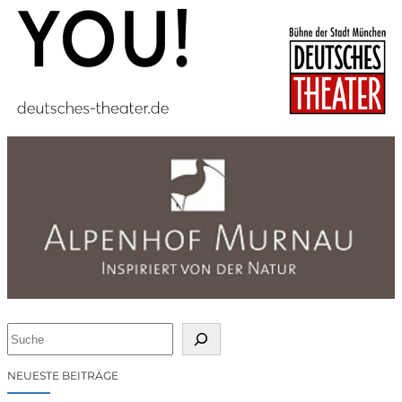
S
u
c
NEUESTE BEITRÄGE
h