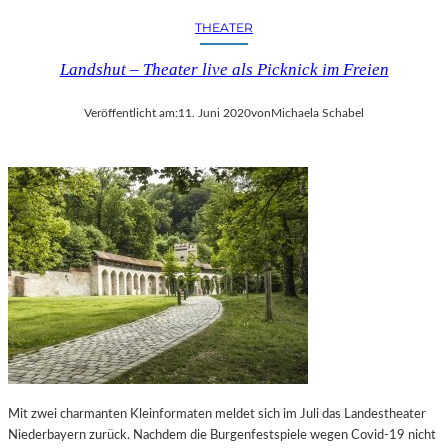
N
–
THEATER
–
Z
H
W
Landshut – Theater live als Picknick im Freien
E
I
R
C
Veröffentlicht am:
11. Juni 2020
von
Michaela Schabel
V
K
O
A
R
U
R
2
A
0
G
2
E
5
N
P
D
U
E
N
„
K
B
T
A
E
L
T
L
Mit zwei charmanten Kleinformaten meldet sich im Juli das Landestheater
M
E
Niederbayern zurück. Nachdem die Burgenfestspiele wegen Covid-19 nicht
I