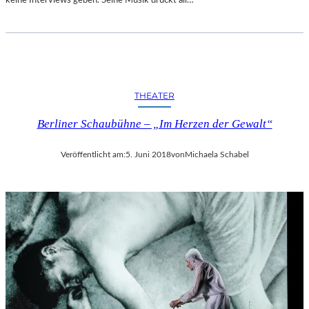
R
T
A
N
D
E
THEATER
R
S
Berliner Schaubühne – „Im Herzen der Gewalt“
T
A
A
Veröffentlicht am:
5. Juni 2018
von
Michaela Schabel
T
S
O
P
E
R