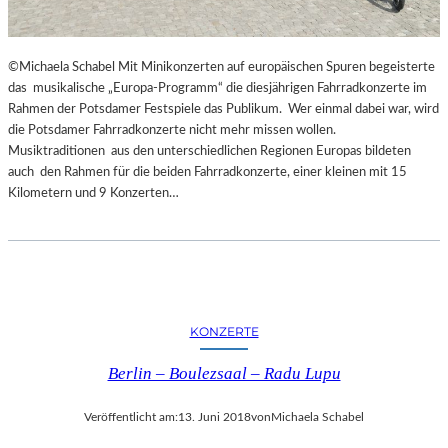
G
E
S
©Michaela Schabel Mit Minikonzerten auf europäischen Spuren begeisterte
P
das musikalische „Europa-Programm“ die diesjährigen Fahrradkonzerte im
R
Rahmen der Potsdamer Festspiele das Publikum. Wer einmal dabei war, wird
O
die Potsdamer Fahrradkonzerte nicht mehr missen wollen.
C
Musiktraditionen aus den unterschiedlichen Regionen Europas bildeten
H
auch den Rahmen für die beiden Fahrradkonzerte, einer kleinen mit 15
E
Kilometern und 9 Konzerten…
N
I
N
S
P
I
R
KONZERTE
I
E
Berlin – Boulezsaal – Radu Lupu
R
T
Veröffentlicht am:
13. Juni 2018
von
Michaela Schabel
U