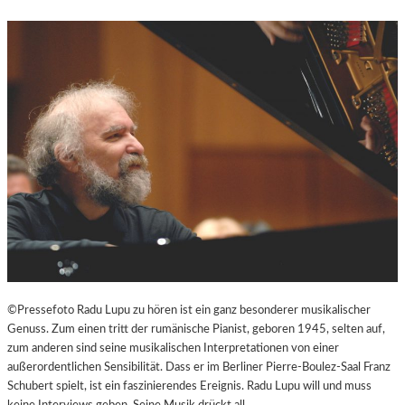
N
D
U
N
T
E
R
H
A
L
T
S
A
M
I
N
S
©Pressefoto Radu Lupu zu hören ist ein ganz besonderer musikalischer
Z
Genuss. Zum einen tritt der rumänische Pianist, geboren 1945, selten auf,
E
zum anderen sind seine musikalischen Interpretationen von einer
N
außerordentlichen Sensibilität. Dass er im Berliner Pierre-Boulez-Saal Franz
I
Schubert spielt, ist ein faszinierendes Ereignis. Radu Lupu will und muss
E
keine Interviews geben. Seine Musik drückt all…