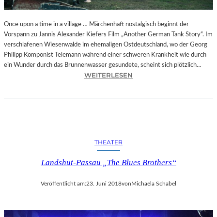
I
E
A
Once upon a time in a village … Märchenhaft nostalgisch beginnt der
U
Vorspann zu Jannis Alexander Kiefers Film „Another German Tank Story“. Im
S
verschlafenen Wiesenwalde im ehemaligen Ostdeutschland, wo der Georg
F
Philipp Komponist Telemann während einer schweren Krankheit wie durch
L
ein Wunder durch das Brunnenwasser gesundete, scheint sich plötzlich…
:
Ü
WEITERLESEN
J
G
A
E
N
D
N
E
I
S
S
H
THEATER
A
E
L
R
Landshut-Passau „The Blues Brothers“
E
R
X
N
Veröffentlicht am:
23. Juni 2018
von
Michaela Schabel
A
B
N
R
D
O