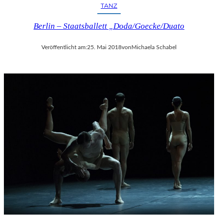
TANZ
Berlin – Staatsballett „Doda/Goecke/Duato
Veröffentlicht am:
25. Mai 2018
von
Michaela Schabel