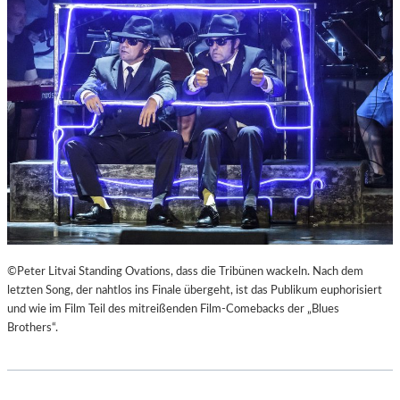
E
U
R
Č
K
E
I
K
E
“
F
A
E
L
R
S
„
R
A
E
N
I
O
S
T
E
H
Z
E
U
©Peter Litvai Standing Ovations, dass die Tribünen wackeln. Nach dem
R
M
letzten Song, der nahtlos ins Finale übergeht, ist das Publikum euphorisiert
G
M
und wie im Film Teil des mitreißenden Film-Comebacks der „Blues
E
O
Brothers“.
R
N
M
D
A
U
N
N