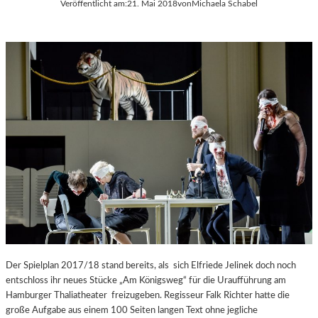
Veröffentlicht am:
21. Mai 2018
von
Michaela Schabel
Der Spielplan 2017/18 stand bereits, als sich Elfriede Jelinek doch noch
entschloss ihr neues Stücke „Am Königsweg“ für die Uraufführung am
Hamburger Thaliatheater freizugeben. Regisseur Falk Richter hatte die
große Aufgabe aus einem 100 Seiten langen Text ohne jegliche