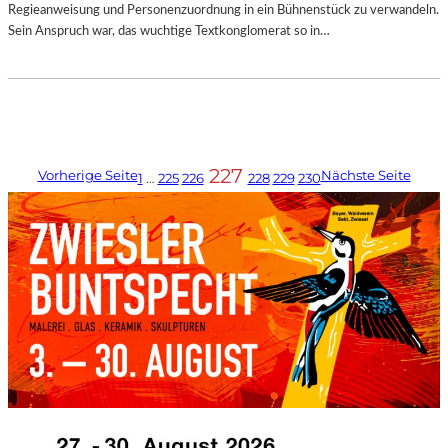
Regieanweisung und Personenzuordnung in ein Bühnenstück zu verwandeln.
Sein Anspruch war, das wuchtige Textkonglomerat so in…
227
Vorherige Seite
Nächste Seite
1
…
225
226
228
229
230