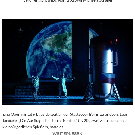
Veröffentlicht am:
6. April 2025
von
Michaela Schabel
Eine Opernrarität gibt es derzeit an der Staatsoper Berlin zu erleben. Leoš
Janáčeks „Die Ausflüge des Herrn Brouček“ (1920), zwei Zeitreisen eines
kleinbürgerlichen Spießers, hatte es…
:
WEITERLESEN