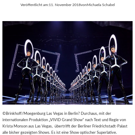
Veröffentlicht am:
11. November 2018
von
Michaela Schabel
©Brinkhoff/Moegenburg Las Vegas in Berlin? Durchaus, mit der
internationalen Produktion „VIVID Grand Show“ nach Text und Regie von
Krista Monson aus Las Vegas, übertrifft der Berliner Friedrichstadt-Palast
alle bisher gezeigten Shows. Es ist eine Show optischer Superlative.