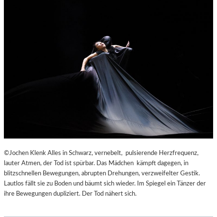
©Jochen Klenk Alles in Schwarz, vernebelt, pulsierende Herzfrequenz,
lauter Atmen, der Tod ist spürbar. Das Mädchen kämpft dagegen, in
blitzschnellen Bewegungen, abrupten Drehungen, verzweifelter Gestik.
Lautlos fällt sie zu Boden und bäumt sich wieder. Im Spiegel ein Tänzer der
ihre Bewegungen dupliziert. Der Tod nähert sich.