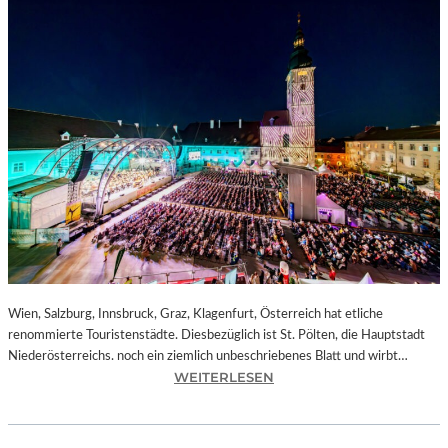
Wien, Salzburg, Innsbruck, Graz, Klagenfurt, Österreich hat etliche
renommierte Touristenstädte. Diesbezüglich ist St. Pölten, die Hauptstadt
Niederösterreichs. noch ein ziemlich unbeschriebenes Blatt und wirbt…
:
WEITERLESEN
Ö
S
T