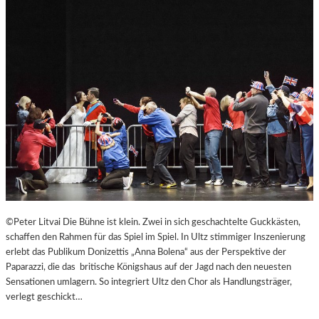
B
U
R
G
E
R
O
S
T
E
R
F
E
S
T
©Peter Litvai Die Bühne ist klein. Zwei in sich geschachtelte Guckkästen,
S
schaffen den Rahmen für das Spiel im Spiel. In Ultz stimmiger Inszenierung
P
erlebt das Publikum Donizettis „Anna Bolena“ aus der Perspektive der
I
Paparazzi, die das britische Königshaus auf der Jagd nach den neuesten
E
Sensationen umlagern. So integriert Ultz den Chor als Handlungsträger,
L
verlegt geschickt…
E