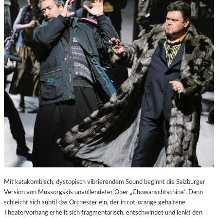
E
S
T
A
D
T
Z
U
M
E
N
T
D
E
C
K
E
N
Mit katakombisch, dystopisch vibrierendem Sound beginnt die Salzburger
Version von Mussorgskis unvollendeter Oper „Chowanschtschina“. Dann
schleicht sich subtil das Orchester ein, der in rot-orange gehaltene
Theatervorhang erhellt sich fragmentarisch, entschwindet und lenkt den