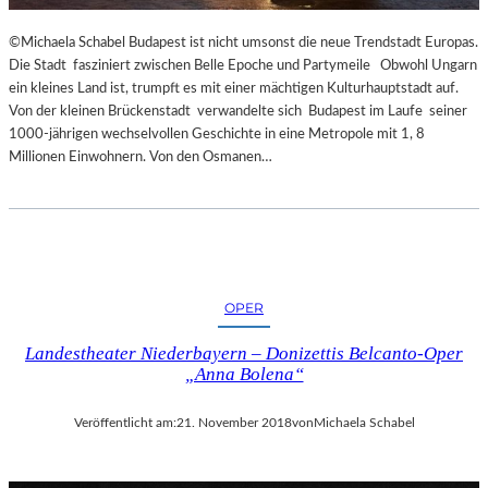
R
T
©Michaela Schabel Budapest ist nicht umsonst die neue Trendstadt Europas.
Z
Die Stadt fasziniert zwischen Belle Epoche und Partymeile Obwohl Ungarn
U
ein kleines Land ist, trumpft es mit einer mächtigen Kulturhauptstadt auf.
R
Von der kleinen Brückenstadt verwandelte sich Budapest im Laufe seiner
E
1000-jährigen wechselvollen Geschichte in eine Metropole mit 1, 8
R
Millionen Einwohnern. Von den Osmanen…
Ö
F
F
N
U
N
G
OPER
D
Landestheater Niederbayern – Donizettis Belcanto-Oper
E
„Anna Bolena“
R
S
A
Veröffentlicht am:
21. November 2018
von
Michaela Schabel
L
Z