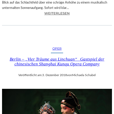
Blick auf das Schlachtfeld über eine schräge Anhöhe zu einem musikalisch
untermalten Sonnenaufgang. Sofort wird klar…
:
WEITERLESEN
S
A
L
Z
B
U
OPER
R
G
Berlin – „Vier Träume aus Linchuan“ Gastspiel der
–
chinesischen Shanghai Kunqu Opera Company
M
O
Veröffentlicht am:
3. Dezember 2018
von
Michaela Schabel
D
E
S
T
M
U
S