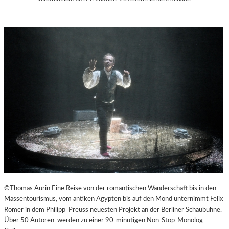
©Thomas Aurin Eine Reise von der romantischen Wanderschaft bis in den
Massentourismus, vom antiken Ägypten bis auf den Mond unternimmt Felix
Römer in dem Philipp Preuss neuesten Projekt an der Berliner Schaubühne.
Über 50 Autoren werden zu einer 90-minutigen Non-Stop-Monolog-