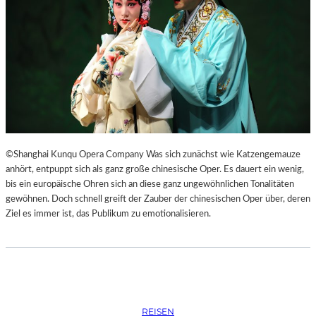
S
O
R
G
S
K
I
S
„
C
H
©Shanghai Kunqu Opera Company Was sich zunächst wie Katzengemauze
O
anhört, entpuppt sich als ganz große chinesische Oper. Es dauert ein wenig,
W
bis ein europäische Ohren sich an diese ganz ungewöhnlichen Tonalitäten
A
gewöhnen. Doch schnell greift der Zauber der chinesischen Oper über, deren
N
Ziel es immer ist, das Publikum zu emotionalisieren.
S
C
H
T
S
C
REISEN
H