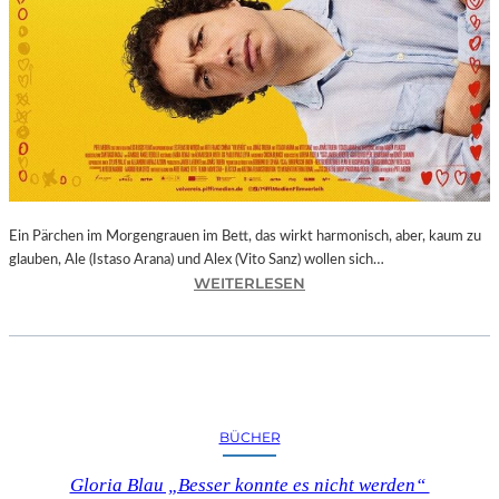
Ein Pärchen im Morgengrauen im Bett, das wirkt harmonisch, aber, kaum zu
glauben, Ale (Istaso Arana) und Alex (Vito Sanz) wollen sich…
:
WEITERLESEN
J
O
N
A
S
T
BÜCHER
R
U
Gloria Blau „Besser konnte es nicht werden“
E