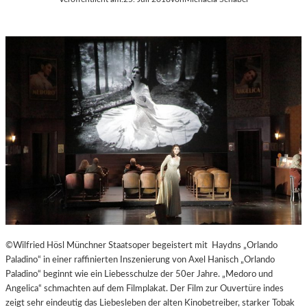
©Wilfried Hösl Münchner Staatsoper begeistert mit Haydns „Orlando
Paladino“ in einer raffinierten Inszenierung von Axel Hanisch „Orlando
Paladino“ beginnt wie ein Liebesschulze der 50er Jahre. „Medoro und
Angelica“ schmachten auf dem Filmplakat. Der Film zur Ouvertüre indes
zeigt sehr eindeutig das Liebesleben der alten Kinobetreiber, starker Tobak