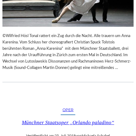
“
N
N
T
U
E
R
E
U
S
M
N
©Wilfried Hösl Tonal rattert ein Zug durch die Nacht. Alle trauern um Anna
G
I
Karenina. Vom Schluss her choreografiert Christian Spuck Tolstois
E
C
berühmten Roman „Anna Karenina“ mit dem Münchner Staatsballett, drei
K
H
Jahre nach der Uraufführung in Zürich zum ersten Mal in Deutschland. Im
E
T
Wechsel von Lutoslawskis Dissonanzen und Rachmaninows Herz-Schmerz-
H
W
Musik (Sound-Collagen Martin Donner) gelingt eine mitreißendes …
R
E
T
R
D
E
N
“
OPER
Münchner Staatsoper „Orlando paladino“
Veröffentlicht am:
25. Juli 2018
von
Michaela Schabel