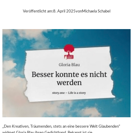
B
A
Veröffentlicht am:
8. April 2025
von
Michaela Schabel
–
„
V
O
L
V
E
R
É
I
S
–
E
I
N
F
A
S
„Den Kreativen, Träumenden, stets an eine bessere Welt Glaubenden“
T
widmet Gloria Blau ihren Gedichtband. Bekannt ist sie…