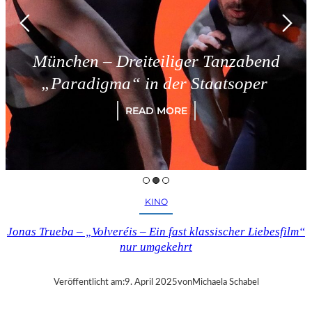
München – Dreiteiliger Tanzabend
„Paradigma“ in der Staatsoper
READ MORE
KINO
Jonas Trueba – „Volveréis – Ein fast klassischer Liebesfilm“
nur umgekehrt
Veröffentlicht am:
9. April 2025
von
Michaela Schabel