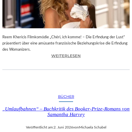
T
O
F
T
E
N
Reem Khericis Filmkomödie „Chéri, ich komme! – Die Erfindung der Lust“
D
präsentiert über eine amüsante französische Beziehungskrise die Erfindung
E
des Womanizers.
:
R
WEITERLESEN
„
N
C
E
H
S
É
S
R
“
I
I
BÜCHER
,
N
I
D
„Umlaufbahnen“ – Buchkritik des Booker-Prize-Romans von
C
E
Samantha Harvey
H
R
K
G
Veröffentlicht am:
2. Juni 2026
von
Michaela Schabel
O
A