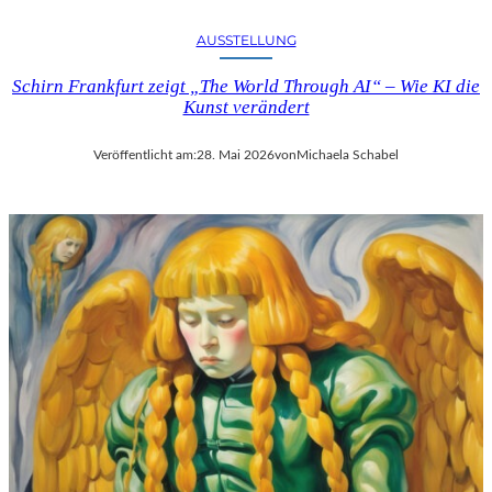
AUSSTELLUNG
Schirn Frankfurt zeigt „The World Through AI“ – Wie KI die
Kunst verändert
Veröffentlicht am:
28. Mai 2026
von
Michaela Schabel