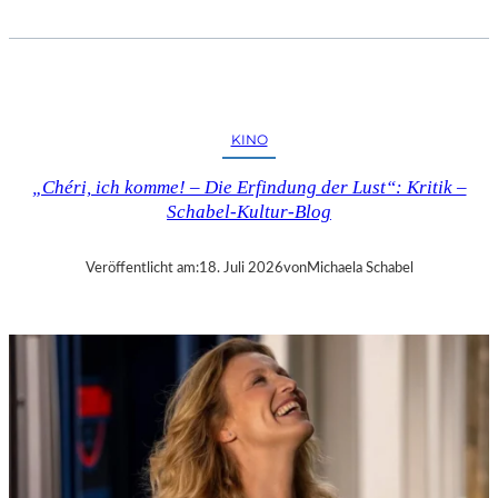
T
O
B
I
A
S
KINO
V
E
„Chéri, ich komme! – Die Erfindung der Lust“: Kritik –
T
Schabel-Kultur-Blog
T
E
R
Veröffentlicht am:
18. Juli 2026
von
Michaela Schabel
:
„
T
H
E
W
E
I
G
H