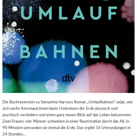
U
S
S
S
T
T
“
E
:
L
K
L
R
U
I
N
T
G
I
S
K
B
–
E
S
R
C
I
H
C
A
H
Die Buchrezension zu Samantha Harveys Roman „Umlaufbahnen“ zeigt, wie
B
T
sich sechs Astronaut:innen beim Umkreisen der Erde physisch und
E
psychisch verändern und einen ganz neuen Blick auf das Leben bekommen.
L
Zwei Frauen, vier Männer schweben in einer Raumstation durch das All. In
-
90 Minuten umrunden sie einmal die Erde. Das ergibt 16 Umrundungen in
K
24 Stunden…
U