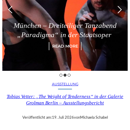
Dreiteiliger Tanzabend
Triest 
a“ in der Staatsoper
READ MORE
AUSSTELLUNG
Tobias Vetter: „The Weight of Tenderness“ in der Galerie
Grolman Berlin – Ausstellungsbericht
Veröffentlicht am:
19. Juli 2026
von
Michaela Schabel