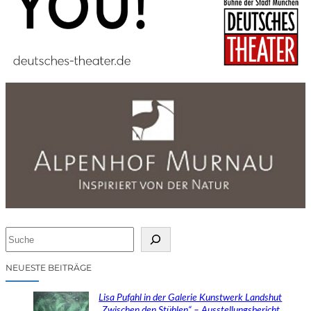
S
u
c
NEUESTE BEITRÄGE
h
e
Lisa Pufahl in der Galerie Kunstwerk Landshut
n
„Zwischen den Stühlen“ – Ausstellungsbericht