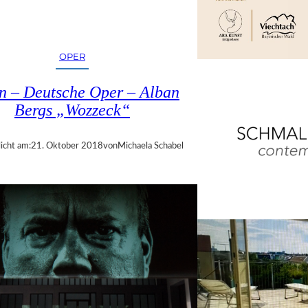
OPER
in – Deutsche Oper – Alban
Bergs „Wozzeck“
icht am:
21. Oktober 2018
von
Michaela Schabel