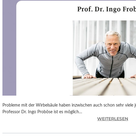
N
F
Ü
H
L
S
A
M
E
D
O
K
U
M
E
N
Probleme mit der Wirbelsäule haben inzwischen auch schon sehr viele 
T
Professor Dr. Ingo Proböse ist es möglich…
A
:
WEITERLESEN
T
I
I
N