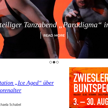
eiliger Tanzabend „Paradigma“ in
READ MORE
tation „Ice Aged“ über
orenalter
haela Schabel