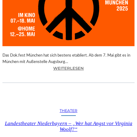
I
N
–
P
U
N
K
T
E
Das Dok.fest München hat sich bestens etabliert. Ab dem 7. Mai gibt es in
T
München mit Außenstelle Augsburg…
:
M
WEITERLESEN
M
I
Ü
T
N
S
C
C
H
H
E
Ö
THEATER
N
N
–
S
Landestheater Niederbayern – „Wer hat Angst vor Virginia
D
T
Woolf?“
O
E