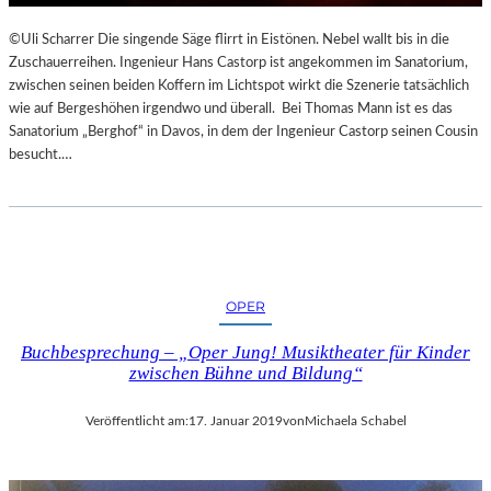
Y
©Uli Scharrer Die singende Säge flirrt in Eistönen. Nebel wallt bis in die
O
Zuschauerreihen. Ingenieur Hans Castorp ist angekommen im Sanatorium,
G
zwischen seinen beiden Koffern im Lichtspot wirkt die Szenerie tatsächlich
A
wie auf Bergeshöhen irgendwo und überall. Bei Thomas Mann ist es das
I
Sanatorium „Berghof“ in Davos, in dem der Ingenieur Castorp seinen Cousin
N
besucht.…
D
E
R
N
A
T
U
OPER
R
Buchbesprechung – „Oper Jung! Musiktheater für Kinder
zwischen Bühne und Bildung“
Veröffentlicht am:
17. Januar 2019
von
Michaela Schabel