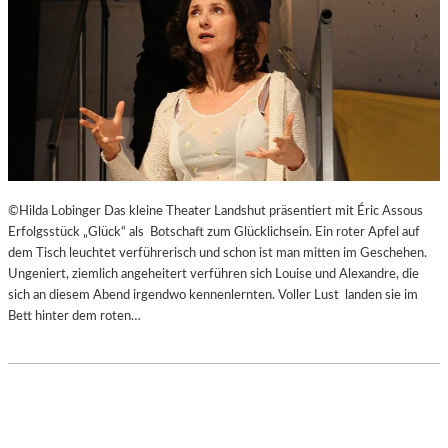
Ä
U
U
S
M
I
K
V
E
R
A
N
S
©Hilda Lobinger Das kleine Theater Landshut präsentiert mit Éric Assous
T
Erfolgsstück „Glück“ als Botschaft zum Glücklichsein. Ein roter Apfel auf
A
dem Tisch leuchtet verführerisch und schon ist man mitten im Geschehen.
L
Ungeniert, ziemlich angeheitert verführen sich Louise und Alexandre, die
T
sich an diesem Abend irgendwo kennenlernten. Voller Lust landen sie im
U
Bett hinter dem roten…
N
G
E
N
,
L