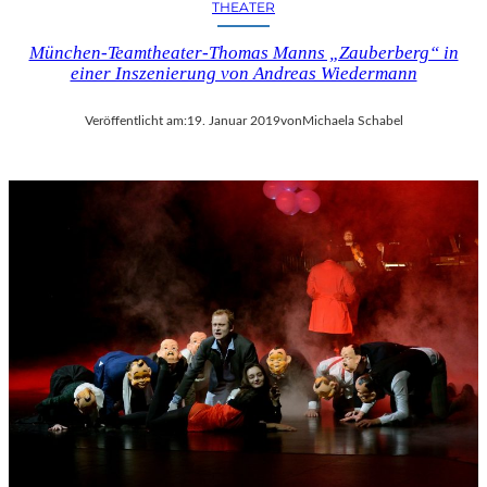
U
THEATER
K
München-Teamtheater-Thomas Manns „Zauberberg“ in
U
einer Inszenierung von Andreas Wiedermann
L
L
I
Veröffentlicht am:
19. Januar 2019
von
Michaela Schabel
S
C
H
E
N
G
E
N
Ü
S
S
E
N
U
N
D