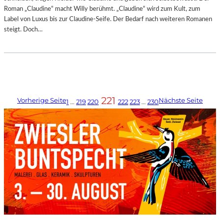
Roman „Claudine“ macht Willy berühmt. „Claudine“ wird zum Kult, zum
Label von Luxus bis zur Claudine-Seife. Der Bedarf nach weiteren Romanen
steigt. Doch…
221
Vorherige Seite
Nächste Seite
1
…
219
220
222
223
…
230