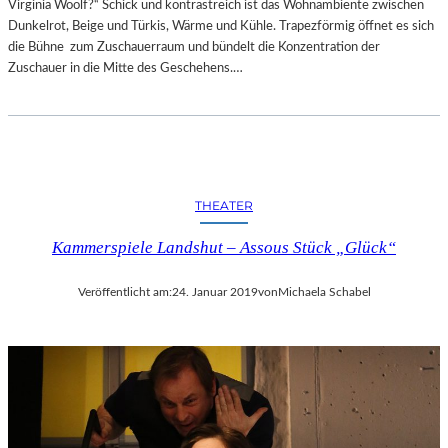
Virginia Woolf?“ Schick und kontrastreich ist das Wohnambiente zwischen
E
R
Dunkelrot, Beige und Türkis, Wärme und Kühle. Trapezförmig öffnet es sich
I
D
die Bühne zum Zuschauerraum und bündelt die Konzentration der
E
E
Zuschauer in die Mitte des Geschehens.…
R
N
T
T
4
L
0
I
-
C
J
H
THEATER
Ä
E
H
N
Kammerspiele Landshut – Assous Stück „Glück“
R
K
I
U
G
N
Veröffentlicht am:
24. Januar 2019
von
Michaela Schabel
E
S
S
T
J
-
U
U
B
N
I
D
L
M