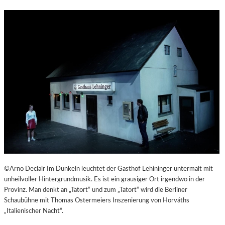
©Arno Declair Im Dunkeln leuchtet der Gasthof Lehininger untermalt mit
unheilvoller Hintergrundmusik. Es ist ein grausiger Ort irgendwo in der
Provinz. Man denkt an „Tatort“ und zum „Tatort“ wird die Berliner
Schaubühne mit Thomas Ostermeiers Inszenierung von Horváths
„Italienischer Nacht“.