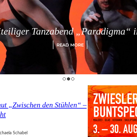
eiliger Tanzabend „Paradigma“ in
READ MORE
hut „Zwischen den Stühlen“ –
ht
chaela Schabel