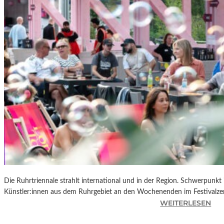
R
K
L
A
N
D
S
H
U
T
„
Z
W
I
S
C
Die Ruhrtriennale strahlt international und in der Region. Schwerpunkt
H
Künstler:innen aus dem Ruhrgebiet an den Wochenenden im Festivalze
E
:
WEITERLESEN
N
R
D