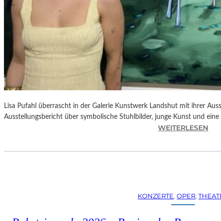
Lisa Pufahl überrascht in der Galerie Kunstwerk Landshut mit ihrer Auss
Ausstellungsbericht über symbolische Stuhlbilder, junge Kunst und eine 
:
WEITERLESEN
L
I
S
A
P
U
KONZERTE
, 
OPER
, 
THEAT
F
A