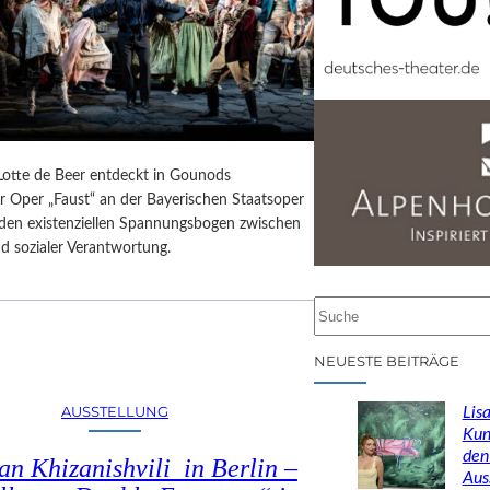
 Lotte de Beer entdeckt in Gounods
r Oper „Faust“ an der Bayerischen Staatsoper
e den existenziellen Spannungsbogen zwischen
d sozialer Verantwortung.
S
u
c
NEUESTE BEITRÄGE
h
e
AUSSTELLUNG
Lisa
n
Kun
den
n Khizanishvili in Berlin –
Aus