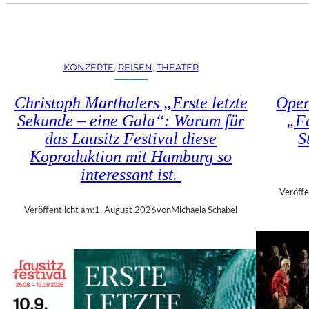
U
E
H
N
R
S
T
T
R
KONZERTE
, 
REISEN
, 
THEATER
Ü
I
H
E
Christoph Marthalers „Erste letzte
Oper
L
N
E
Sekunde – eine Gala“: Warum für
„Fa
N
N
das Lausitz Festival diese
S
A
“
L
Koproduktion mit Hamburg so
–
E
interessant ist.
A
2
U
Veröffe
0
S
Veröffentlicht am:
1. August 2026
von
Michaela Schabel
2
S
6
T
–
E
R
L
E
L
G
U
I