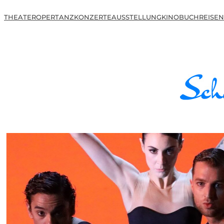
THEATER
OPER
TANZ
KONZERTE
AUSSTELLUNG
KINO
BUCH
REISEN