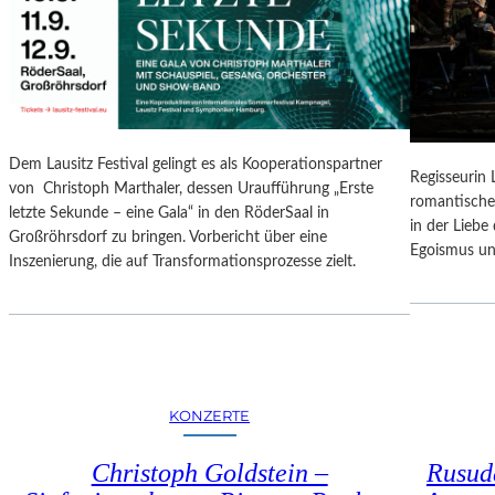
N
O
G
N
S
A
B
L
E
E
R
S
I
P
Dem Lausitz Festival gelingt es als Kooperationspartner
C
Regisseurin
R
von Christoph Marthaler, dessen Uraufführung „Erste
H
romantische
O
letzte Sekunde – eine Gala“ in den RöderSaal in
T
in der Lieb
G
Großröhrsdorf zu bringen. Vorbericht über eine
Egoismus un
R
Inszenierung, die auf Transformationsprozesse zielt.
A
M
M
I
M
W
KONZERTE
U
N
Christoph Goldstein –
Rusuda
D