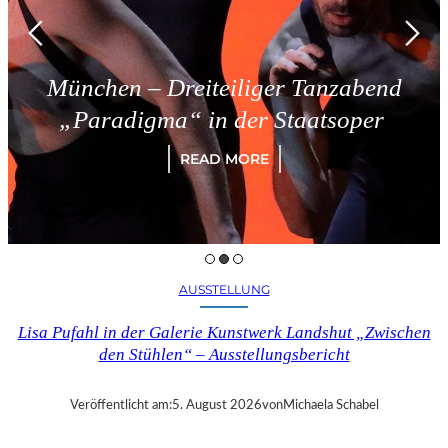
– Dreiteiliger Tanzabend
Tries
gma“ in der Staatsoper
READ MORE
AUSSTELLUNG
Lisa Pufahl in der Galerie Kunstwerk Landshut „Zwischen
den Stühlen“ – Ausstellungsbericht
Veröffentlicht am:
5. August 2026
von
Michaela Schabel