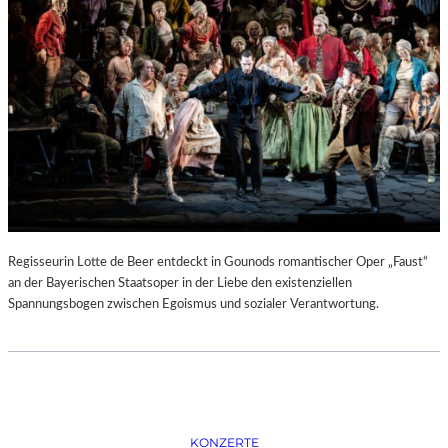
D
–
K
Ü
N
S
T
L
E
R
,
T
E
Regisseurin Lotte de Beer entdeckt in Gounods romantischer Oper „Faust“
R
an der Bayerischen Staatsoper in der Liebe den existenziellen
M
Spannungsbogen zwischen Egoismus und sozialer Verantwortung.
I
N
E
U
N
D
F
KONZERTE