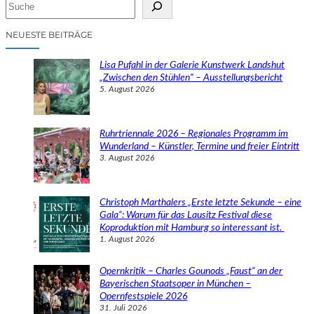
S
u
c
NEUESTE BEITRÄGE
h
e
Lisa Pufahl in der Galerie Kunstwerk Landshut
n
„Zwischen den Stühlen“ – Ausstellungsbericht
5. August 2026
Ruhrtriennale 2026 – Regionales Programm im
Wunderland – Künstler, Termine und freier Eintritt
3. August 2026
Christoph Marthalers „Erste letzte Sekunde – eine
Gala“: Warum für das Lausitz Festival diese
Koproduktion mit Hamburg so interessant ist.
1. August 2026
Opernkritik – Charles Gounods „Faust“ an der
Bayerischen Staatsoper in München –
Opernfestspiele 2026
31. Juli 2026