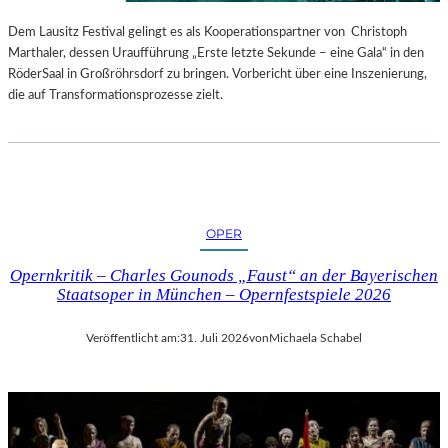
S
E
T
S
Dem Lausitz Festival gelingt es als Kooperationspartner von Christoph
E
P
Marthaler, dessen Uraufführung „Erste letzte Sekunde – eine Gala“ in den
L
R
RöderSaal in Großröhrsdorf zu bringen. Vorbericht über eine Inszenierung,
L
O
die auf Transformationsprozesse zielt.
U
G
N
R
G
A
S
M
B
M
E
I
OPER
R
M
I
W
Opernkritik – Charles Gounods „Faust“ an der Bayerischen
C
U
Staatsoper in München – Opernfestspiele 2026
H
N
T
D
Veröffentlicht am:
31. Juli 2026
von
Michaela Schabel
E
R
L
A
N