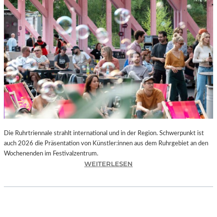
I
E
K
U
N
S
T
W
E
R
K
L
A
N
Die Ruhrtriennale strahlt international und in der Region. Schwerpunkt ist
D
auch 2026 die Präsentation von Künstler:innen aus dem Ruhrgebiet an den
S
Wochenenden im Festivalzentrum.
H
:
WEITERLESEN
U
R
T
U
„
H
Z
R
W
T